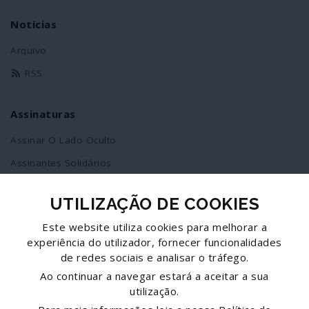
Notícias
Arquivo
RSS
Assinaturas
Assinar O Lado Oculto
Assinantes Solidários
UTILIZAÇÃO DE COOKIES
Redes Sociais
Este website utiliza cookies para melhorar a
Siga-nos no facebook
experiência do utilizador, fornecer funcionalidades
de redes sociais e analisar o tráfego.
Partilhe esta página
Ao continuar a navegar estará a aceitar a sua
utilização.
Facebook