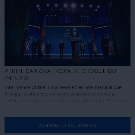
PERFIL DA NOVA TROPA DE CHOQUE DO
IMPÉRIO
Intelligence Online, uma newsletter internacional que
divulga recados dos serviços secretos ocidentais,
publica um curto texto sob o sugestivo título “Biden vai
acabar na Síria o que Obama começou”. Mais palavras
são desnecessárias: a frase vale pelas 10 ou 20 mil
palavras de um programa de governo. Ilusões para que
ASSINANTES SOLIDÁRIOS
vos quero.