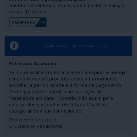
Bastam 50 cêntimos, o preço de um café, 1 euro, 5
sistema sem mandato que dá corpo à ordem global
euros, 10 euros…
neoliberal.
saber mais
RENOVAÇÃO DE ASSINATURAS
Estimado Assinante
,
Se a sua assinatura está prestes a expirar e desejar
renová-la deverá proceder como anteriormente:
escolher a periodicidade e a forma de pagamento.
Pode igualmente aderir à nossa acção de
"assinatura solidária", contribuindo assim para
reforço dos conteúdos de O Lado Oculto e
assegurando a sua continuidade.
Grato pelo seu apoio
O Colectivo Redactorial