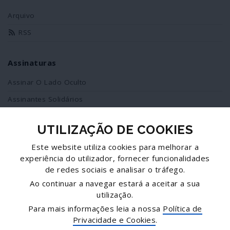
Arquivo
RSS
Assinaturas
Assinar O Lado Oculto
Assinantes Solidários
UTILIZAÇÃO DE COOKIES
Redes Sociais
Este website utiliza cookies para melhorar a
Siga-nos no facebook
experiência do utilizador, fornecer funcionalidades
de redes sociais e analisar o tráfego.
Partilhe esta página
Ao continuar a navegar estará a aceitar a sua
utilização.
Facebook
Para mais informações leia a nossa
Política de
Twitter
Privacidade e Cookies
.