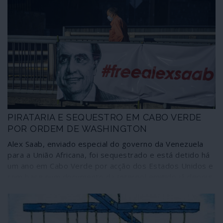
PIRATARIA E SEQUESTRO EM CABO VERDE
POR ORDEM DE WASHINGTON
Alex Saab, enviado especial do governo da Venezuela
para a União Africana, foi sequestrado e está detido há
um ano em Cabo Verde por acção dos Estados Unidos e
com base num documento da Interpol emitido já depois
de ter sido feita a captura. Este caso de pirataria e
sequestro, mantido à mão armada por um navio de
guerra norte-americano ancorado ao largo das costas
cabo-verdianas, não incomoda as sensíveis carpideiras