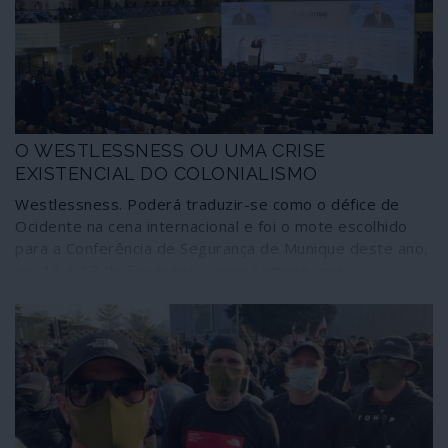
Pence dirige uma “task-force” para lidar com a crise do
COVID-19. E a fotografia oficial da primeira reunião do
grupo na Casa Branca mostra os participantes rezando
para que o mal do coronavírus seja afastado.
O WESTLESSNESS OU UMA CRISE
EXISTENCIAL DO COLONIALISMO
Westlessness. Poderá traduzir-se como o défice de
Ocidente na cena internacional e foi o mote escolhido
para a Conferência de Segurança de Munique deste ano,
em 16 e 17 de Fevereiro, como sempre uma
organização associada à NATO. Percebeu-se, pela
escolha desta temática, que o Ocidente vive uma crise
existencial, com saudades de tempos recentes em que
podia destroçar a Jugoslávia, bombardear a Sérvia,
arrasar o Afeganistão, desmembrar o Iraque e a Líbia
sem ter contraditório. Na origem da inquietação
ocidental está, como foi abundantemente aflorado como
eco da exposição do chefe do Pentágono, a crescente