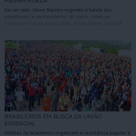
MESMA MOEDA
De um lado, Steve Bannon regendo a banda dos
populismos e neofascismos; do outro, como se
demonstra neste artigo, Blair, Aznar, Biden, Chertoff,
Negroponte, Rasmussen e outros ases da "guerra
contra o terrorismo" e da política de mentira
coordenando o disfarce democrático da ditadura
económica. Ambos apostam em todas as eleições que aí
vêm combatendo as supostas interferências externas
antecipando-se eles a interferir em modo de polícias
eleitorais. Se têm divergências, é apenas nos meios; o
fim é o mesmo, tentar eternizar o fascismo social onde
medra o neoliberalismo, a ditadura do mercado livre.
BRASILEIROS EM BUSCA DA UNIÃO
ESSENCIAL
Milhões de brasileiros organizam a resistência popular e