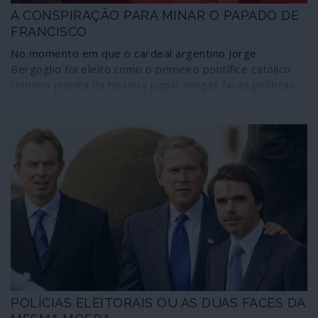
A CONSPIRAÇÃO PARA MINAR O PAPADO DE
FRANCISCO
No momento em que o cardeal argentino Jorge
Bergoglio foi eleito como o primeiro pontífice católico
romano jesuíta da história papal, longas facas políticas
visando o Papa Francisco I emergiram das sombras do
Vaticano. Desde o início do papado, Francisco viu-se
obrigado a lidar com o seu antecessor direitista, o papa
Bento XVI – uma situação rara nos anais pontifícios –
que insistiu em continuar a morar num apartamento
situado no território do Vaticano. Bento não se limita a
gozar uma reforma tranquila: conspira contra Francisco
envolvendo pessoas e entidades influentes no Vaticano,
em Itália, nos Estados Unidos e em outros países.
POLÍCIAS ELEITORAIS OU AS DUAS FACES DA