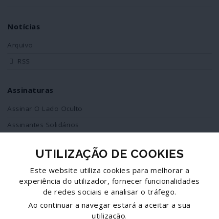
Notícias
Arquivo
RSS
Assinaturas
Assinar O Lado Oculto
Assinantes Solidários
UTILIZAÇÃO DE COOKIES
Redes Sociais
Este website utiliza cookies para melhorar a
Siga-nos no facebook
experiência do utilizador, fornecer funcionalidades
de redes sociais e analisar o tráfego.
Partilhe esta página
Ao continuar a navegar estará a aceitar a sua
utilização.
Facebook