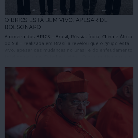
O BRICS ESTÁ BEM VIVO, APESAR DE
BOLSONARO
A cimeira dos BRICS – Brasil, Rússia, Índia, China e África
do Sul – realizada em Brasília revelou que o grupo está
vivo, apesar das mudanças no Brasil e do enfeudamento
total do país aos Estados Unidos. O pragmatismo russo
e chinês, aproveitando as oportunidades para continuar
a abrir espaços económicos onde a crise neoliberal
deixa o seu rasto, sobrepõe-se à desafinação política e
consegue convergências de interesses aparentemente
improváveis.