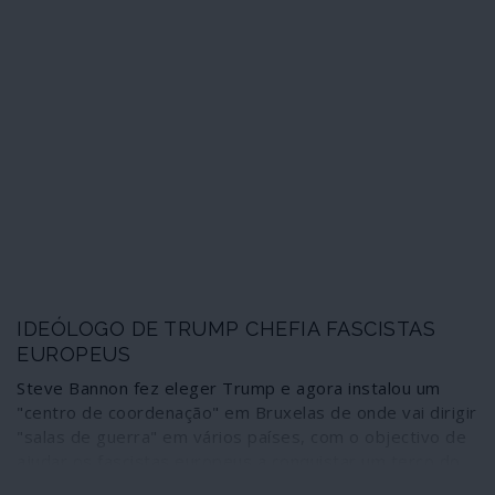
IDEÓLOGO DE TRUMP CHEFIA FASCISTAS
EUROPEUS
Steve Bannon fez eleger Trump e agora instalou um
"centro de coordenação" em Bruxelas de onde vai dirigir
"salas de guerra" em vários países, com o objectivo de
ajudar os fascistas europeus a conquistar um terço do
Parlamento Europeu