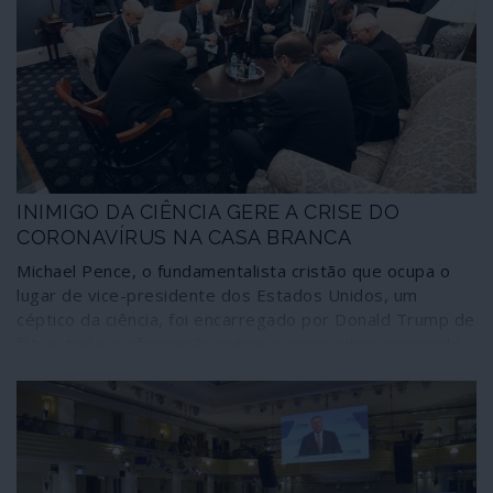
INIMIGO DA CIÊNCIA GERE A CRISE DO
CORONAVÍRUS NA CASA BRANCA
Michael Pence, o fundamentalista cristão que ocupa o
lugar de vice-presidente dos Estados Unidos, um
céptico da ciência, foi encarregado por Donald Trump de
filtrar toda a informação sobre o coronavírus que pode
chegar à comunicação social e à população dos Estados
Unidos. Ferrenho do dogma “criacionista” e inimigo da
teoria da evolução, responsável pelo maior surto de HIV
no Estado de Indiana, onde era governador, adversário
do uso de preservativo – método “demasiado moderno”
– adepto do “tratamento clínico” da homossexualidade,