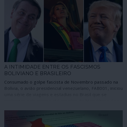
A INTIMIDADE ENTRE OS FASCISMOS
BOLIVIANO E BRASILEIRO
Consumado o golpe fascista de Novembro passado na
Bolívia, o avião presidencial venezuelano, FAB001, iniciou
uma série de viagens e estadias no Brasil que se
prolongou pelo menos até meados de Maio último. Logo
no dia a seguir ao golpe o aparelho voou para Brasília e
realizou diversas viagens internas durante 16 dias antes
de regressar a La Paz. A relação da presidente golpista
fascista Jeanine Añez com Jair Bolsonaro.