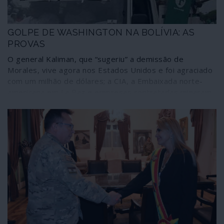
currículo a apresentar a Mike Pompeo, o seu chefe
directo no Departamento de Estado norte-americano.
GOLPE DE WASHINGTON NA BOLÍVIA: AS
PROVAS
O general Kaliman, que “sugeriu” a demissão de
Morales, vive agora nos Estados Unidos e foi agraciado
com um milhão de dólares; a CIA, a Embaixada norte-
americana em La Paz e empresas contratadas minaram
as redes sociais com vagas de fake news para
provocarem a agitação social; dinheiro e armas com
origem em Washington choveram em Santa Cruz, o
epicentro fascista da conspiração; funcionários da
Embaixada compraram votos rurais e coordenaram a
acção com colegas do Brasil, Paraguai e Argentina; os
conspiradores estiveram em contacto directo com os
mesmos senadores dos Estados Unidos envolvidos nos
golpes de Guaidó contra a Venezuela. Estes e outros
factos, designadamente o papel da OEA, comprovam a
condução norte-americana do recente golpe de Estado
fascista na Bolívia.