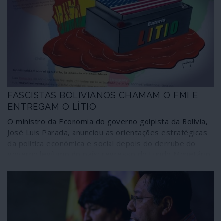
FASCISTAS BOLIVIANOS CHAMAM O FMI E
ENTREGAM O LÍTIO
O ministro da Economia do governo golpista da Bolívia,
José Luis Parada, anunciou as orientações estratégicas
da política económica e social depois do derrube do
governo legítimo do país: regresso do Fundo Monetário
Internacional (FMI), entrega dos recursos estratégicos
de lítio do Salar de Uyuni a empresas transnacionais
estrangeiras e expansão latifundiária da produção
agroindustrial através da utilização de transgénicos
(OGM, organismos geneticamente modificados. Todas
as medidas se orientam pelo favorecimento de