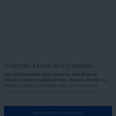
pontos percentuais (10,1) sobre o seu principal rival,
uma das condições exigidas pelas leis bolivianas. A
oposição, que se diz democrática, recusa-se a aceitar
os resultados, como acontece normalmente num quadro
onde estão sempre presentes as pressões golpistas
dos Estados Unidos.
O CAPITÃO, A TORTURA E O SADISMO
Um sádico pajeado pelos generais, pela Bolsa de
Valores e pelos grandes patrões. Roberto Amaral, ex-
ministro brasileiro, reflecte sobre seis meses de
presidência de Bolsonaro, capitão que brinca com a
tortura
ASSINANTES SOLIDÁRIOS