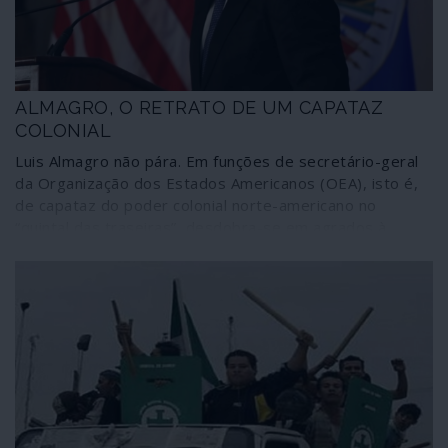
ALMAGRO, O RETRATO DE UM CAPATAZ
COLONIAL
Luis Almagro não pára. Em funções de secretário-geral
da Organização dos Estados Americanos (OEA), isto é,
de capataz do poder colonial norte-americano no
“quintal das traseiras”, desdobra-se em agrados à
administração Trump para conseguir ser reeleito em
2020. Agora tomou como empreitada uma campanha
contra a acção dos médicos e serviços de saúde
cubanos para salvar vidas em 78 países do mundo. É o
seu mais recente ponto de agenda depois de ter
montado o golpe fascista na Bolívia enquanto continua a
conspirar contra a Venezuela; mas sem se lhe ouvir um
reparo perante os comportamentos fascistas dos
governos do Chile, Colômbia, Peru, Brasil, Equador.
Falhou a conspiração em Dominica, agora uma nódoa no