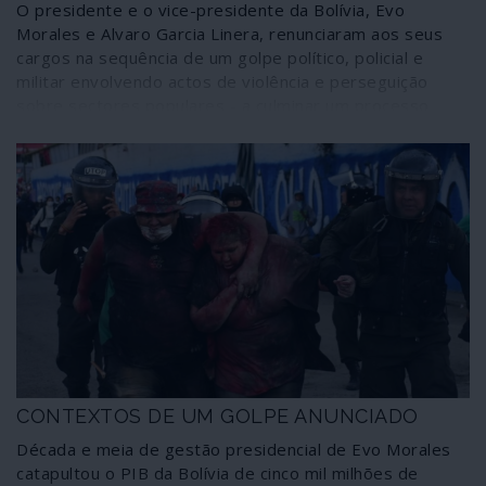
O presidente e o vice-presidente da Bolívia, Evo
Morales e Alvaro Garcia Linera, renunciaram aos seus
cargos na sequência de um golpe político, policial e
militar envolvendo actos de violência e perseguição
sobre sectores populares - a culminar um processo
terrorista de contestação dos resultados de eleições
legítimas, livres e democráticas. Em todo o
desenvolvimento do processo, iniciado muito antes do
acto eleitoral, estiveram sectores directamente
patrocinados pela embaixada dos Estados Unidos em La
Paz.
CONTEXTOS DE UM GOLPE ANUNCIADO
Década e meia de gestão presidencial de Evo Morales
catapultou o PIB da Bolívia de cinco mil milhões de