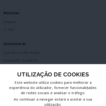
Notícias
Arquivo
RSS
Assinaturas
Assinar O Lado Oculto
Assinantes Solidários
UTILIZAÇÃO DE COOKIES
Redes Sociais
Este website utiliza cookies para melhorar a
Siga-nos no facebook
experiência do utilizador, fornecer funcionalidades
de redes sociais e analisar o tráfego.
Partilhe esta página
Ao continuar a navegar estará a aceitar a sua
utilização.
Facebook