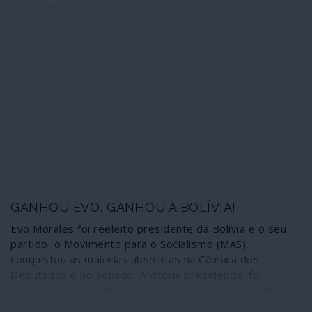
complementares – os povos dão sinais de que a
sonolência hipnótica induzida pelo entertainment
mediático em que se transformou tudo o que tem a ver
com a vida das pessoas é uma arma que também se
desgasta, desmascara e vai perdendo eficácia. Uma
faúlha representada por um aumento de preços, um
corte de subsídios sociais, o lançamento de mais um
imposto tornaram-se agora susceptíveis de provocar
grandes e vibrantes explosões sociais. A arbitrariedade
e a impunidade do sistema dominante começam a
encontrar barreiras humanas.
GANHOU EVO, GANHOU A BOLÍVIA!
Evo Morales foi reeleito presidente da Bolívia e o seu
partido, o Movimento para o Socialismo (MAS),
conquistou as maiorias absolutas na Câmara dos
Deputados e no Senado. A vitória presidencial foi
conquistada na primeira volta, pois Morales teve mais
de 40% dos votos e uma vantagem superior a 10