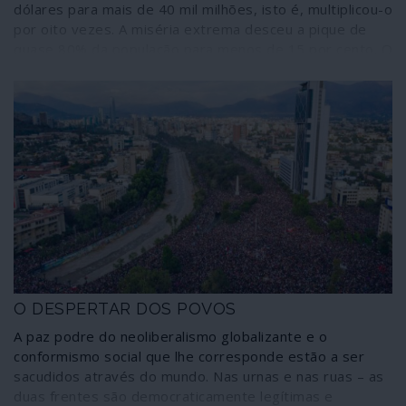
dólares para mais de 40 mil milhões, isto é, multiplicou-o
por oito vezes. A miséria extrema desceu a pique de
quase 80% da população para menos de 15 por cento. O
crescimento económico anual estabilizou nos quatro por
cento. O sistema político colonial transformou-se num
Estado plurinacional, as mulheres e os povos indígenas
conquistaram as vozes que não tiveram em 500 anos. O
regime neoliberal globalista ficou fora de jogo na Bolívia,
onde os recursos naturais foram postos ao serviço das
populações. Há coisas que o imperialismo e a sua casa
mãe, os Estados Unidos da América, não conseguem
perdoar no “quintal das traseiras”. Mais cinco anos de
espera, pelo menos, não podiam acontecer. Então
chegou o golpe.
O DESPERTAR DOS POVOS
A paz podre do neoliberalismo globalizante e o
conformismo social que lhe corresponde estão a ser
sacudidos através do mundo. Nas urnas e nas ruas – as
duas frentes são democraticamente legítimas e