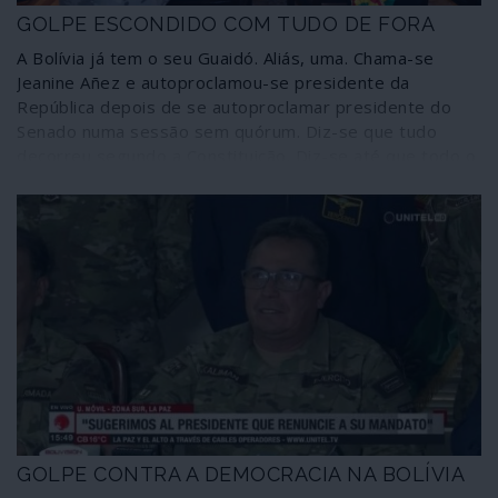
GOLPE ESCONDIDO COM TUDO DE FORA
A Bolívia já tem o seu Guaidó. Aliás, uma. Chama-se
Jeanine Añez e autoproclamou-se presidente da
República depois de se autoproclamar presidente do
Senado numa sessão sem quórum. Diz-se que tudo
decorreu segundo a Constituição. Diz-se até que todo o
golpe que destituiu o presidente eleito com mais de
47% dos votos, Evo Morales, foi “de acordo com a
Constituição” e em nome da “democracia”. Portanto, o
golpe não foi um golpe, apesar do terrorismo e dos
pronunciamentos militares, porque deu os resultados
que os “democratas” pretendiam: para já, entronizar
uma usurpadora.
GOLPE CONTRA A DEMOCRACIA NA BOLÍVIA