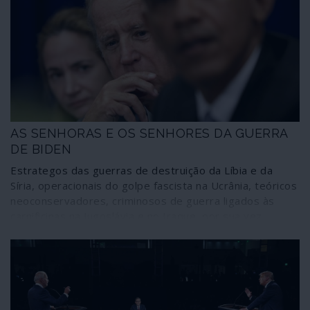
AS SENHORAS E OS SENHORES DA GUERRA
DE BIDEN
Estrategos das guerras de destruição da Líbia e da
Síria, operacionais do golpe fascista na Ucrânia, teóricos
neoconservadores, criminosos de guerra ligados às
carnificinas na Jugoslávia e no Iraque, por sua vez
associados ao núcleo belicista em torno do casal Clinton
e Obama, polvilham as principais áreas de intervenção
da administração de Joseph Biden. Tudo sob influência
de Madeleine Albright, patrocinadora de crimes de
guerra, por exemplo nos Balcãs. A comunicação social
corporativa continua a “respirar de alívio” com o alegado