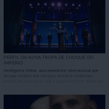
PERFIL DA NOVA TROPA DE CHOQUE DO
IMPÉRIO
Intelligence Online, uma newsletter internacional que
divulga recados dos serviços secretos ocidentais,
publica um curto texto sob o sugestivo título “Biden vai
acabar na Síria o que Obama começou”. Mais palavras
são desnecessárias: a frase vale pelas 10 ou 20 mil
palavras de um programa de governo. Ilusões para que
vos quero.