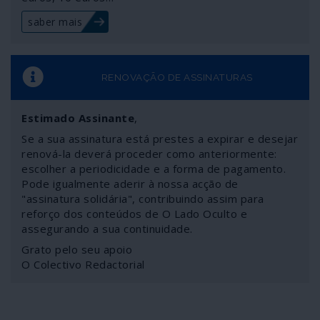
- mas com repercussões em todo o mundo – está
saber mais
restringida a dois sociopatas, ambos carregando
assassínios além-fronteiras às suas costas. Estas
eleições não seriam, portanto, um caso de política mas
sim de polícia se o mundo estivesse nas mãos de gente
RENOVAÇÃO DE ASSINATURAS
docente. Mas não: os sociopatas é que mandam – um ou
outro, escolha o leitor se conseguir ou achar que neste
Estimado Assinante
,
cenário ainda há lugar para o mal menor.
Se a sua assinatura está prestes a expirar e desejar
renová-la deverá proceder como anteriormente:
escolher a periodicidade e a forma de pagamento.
Pode igualmente aderir à nossa acção de
"assinatura solidária", contribuindo assim para
reforço dos conteúdos de O Lado Oculto e
assegurando a sua continuidade.
Grato pelo seu apoio
O Colectivo Redactorial