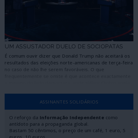
novo rumo dos Estados Unidos; porém, do quadro
actual há que esperar mais guerras, mais ingerência,
mais golpes de Estado – “brandos” ou nem tanto.
UM ASSUSTADOR DUELO DE SOCIOPATAS
É comum ouvir dizer que Donald Trump não aceitará os
resultados das eleições norte-americanas de terça-feira
no caso de não lhe serem favoráveis. O que
frequentemente se omite é que acontece exactamente
o mesmo do lado democrata, onde Hillary Clinton apela
a retomar a Casa Branca através de qualquer meio e em
quaisquer circunstâncias. Intenção poucas vezes
ASSINANTES SOLIDÁRIOS
recordada porque é “politicamente correcto” ser-se
democrata ou porque a vantagem atribuída pelas
sondagens vai esfumando esse cenário. Seja como for,
O reforço da
Informação Independente
como
não está garantido que as eleições sejam pacíficas,
antídoto para a propaganda global.
democráticas e conclusivas no país que pretende ser a
Bastam 50 cêntimos, o preço de um café, 1 euro, 5
euros, 10 euros…
luz da democracia. Um país onde a escolha dos eleitores