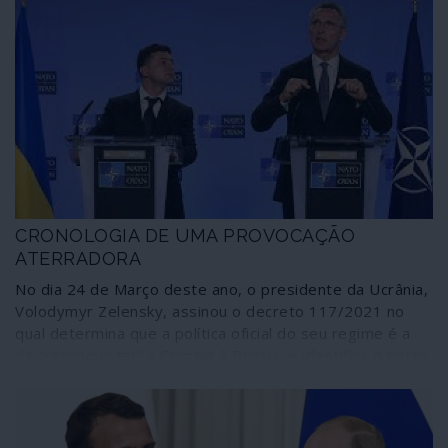
CRONOLOGIA DE UMA PROVOCAÇÃO
ATERRADORA
No dia 24 de Março deste ano, o presidente da Ucrânia,
Volodymyr Zelensky, assinou o decreto 117/2021 no
qual determina que a política oficial do seu regime é a
de “reconquistar” a Crimeia à Rússia; e identifica o porto
de Sebastopol como alvo prioritário desta estratégia. A
iniciativa foi acompanhada pelo transporte de avultados
meios de guerra, incluindo comboios de tanques, em
direcção ao Leste ucraniano, a região onde Kiev tem