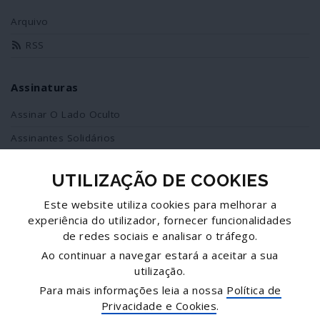
Arquivo
RSS
Assinaturas
Assinar O Lado Oculto
Assinantes Solidários
UTILIZAÇÃO DE COOKIES
Redes Sociais
Este website utiliza cookies para melhorar a
Siga-nos no facebook
experiência do utilizador, fornecer funcionalidades
de redes sociais e analisar o tráfego.
Partilhe esta página
Ao continuar a navegar estará a aceitar a sua
utilização.
Facebook
Para mais informações leia a nossa
Política de
Twitter
Privacidade e Cookies
.