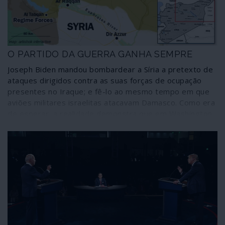
fascismos, um oportunista e manobrador político mais
ou menos insignificante na sociedade russa. Depois que
cada um tire as suas conclusões sobre o que faz correr
a União Europeia nesta cruzada contra a Rússia,
O PARTIDO DA GUERRA GANHA SEMPRE
cumprindo o papel que lhe foi atribuído no guião escrito
em Washington.
Joseph Biden mandou bombardear a Síria a pretexto de
ataques dirigidos contra as suas forças de ocupação
presentes no Iraque; e fê-lo ao mesmo tempo em que
aviões militares israelitas atacavam Damasco. Como era
de esperar, a realidade demonstra que em Washington
mudaram apenas as moscas. Nas eleições norte-
americanas o partido único, o partido da guerra, ganha
sempre.