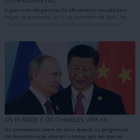
DO AFEGANISTÃO
A guerra no Afeganistão foi oficialmente lançada para
vingar os atentados de 11 de Setembro de 2001. No
entanto, aconteceu seis meses depois de iniciado o
processo de integração asiática através da criação da
Organização de Cooperação de Xangai (OCX), o que leva
a crer que tenha sido preparada antecipadamente. Duas
décadas depois confirma-se que foi a primeira de uma
longa série de guerras para destruir todas as
estruturas estatais do Médio Oriente (estratégia
Rumsfeld/Cebrowski) e controlar a exploração de
recursos naturais. Anunciada para durar apenas duas
semanas, a guerra continua há mais de 19 anos. Foi
planificada para se prolongar o mais possível; e, hoje em
dia, personalidades ligadas ao Pentágono sabotam a
retirada parcial acordada entre os Talibã e a
administração Trump.
OS RUSSOS E OS CHINESES VÊM AÍ!...
Os colonialistas saem do sério quando os progressos
da descolonização alteram o status quo em que se