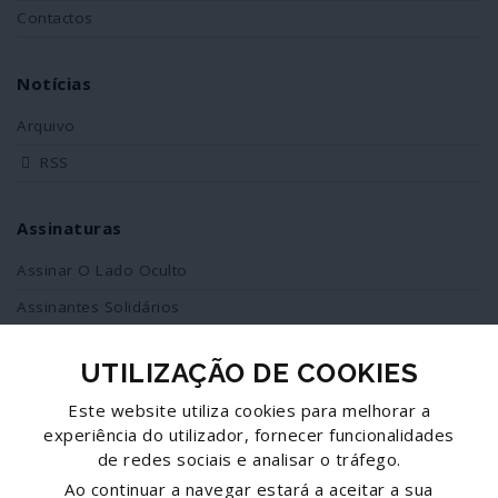
Contactos
Notícias
Arquivo
RSS
Assinaturas
Assinar O Lado Oculto
Assinantes Solidários
UTILIZAÇÃO DE COOKIES
Redes Sociais
Este website utiliza cookies para melhorar a
Siga-nos no facebook
experiência do utilizador, fornecer funcionalidades
de redes sociais e analisar o tráfego.
Partilhe esta página
Ao continuar a navegar estará a aceitar a sua