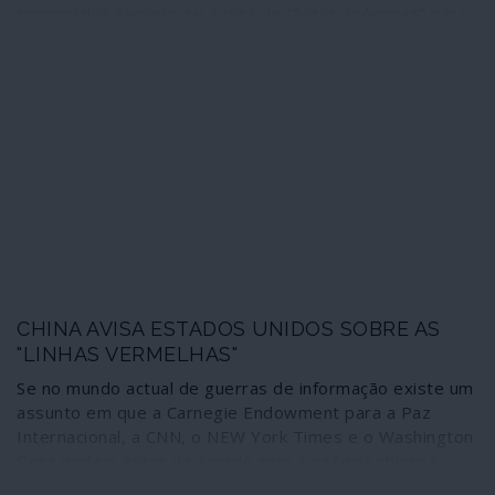
corporativa servem-se agora de “fugas anónimas” para
acusar a Rússia de pagar aos Talibã para matarem
soldados norte-americanos no Afeganistão – e assim
conseguirem um dois em um: intervir nas eleições
presidenciais impondo uma tónica militarista e
armadilhar as possibilidades de paz, fazendo a vontade
ao Pentágono. Montadas as “fugas” sem qualquer prova,
abundam as hipóteses de se tratar de uma nova versão
do fracassado “Russiagate”, que fazia de Trump um
“agente de Moscovo”. A “democracia” que se vai usando
em todo o mundo e a comunicação dominante que se
pratica têm, sem dúvida, uns bons mestres.
CHINA AVISA ESTADOS UNIDOS SOBRE AS
"LINHAS VERMELHAS"
Se no mundo actual de guerras de informação existe um
assunto em que a Carnegie Endowment para a Paz
Internacional, a CNN, o NEW York Times e o Washington
Post podem estar de acordo com a agência chinesa
Xinhua e a publicação oficial chinesa Global Times é o de