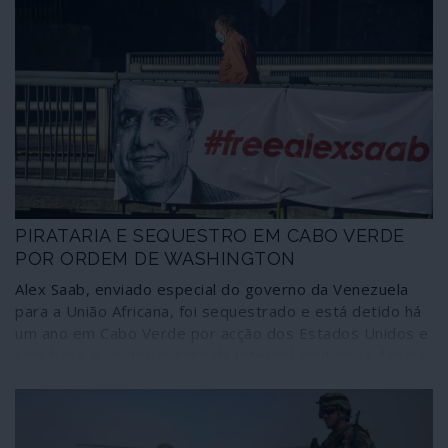
PIRATARIA E SEQUESTRO EM CABO VERDE
POR ORDEM DE WASHINGTON
Alex Saab, enviado especial do governo da Venezuela
para a União Africana, foi sequestrado e está detido há
um ano em Cabo Verde por acção dos Estados Unidos e
com base num documento da Interpol emitido já depois
de ter sido feita a captura. Este caso de pirataria e
sequestro, mantido à mão armada por um navio de
guerra norte-americano ancorado ao largo das costas
cabo-verdianas, não incomoda as sensíveis carpideiras