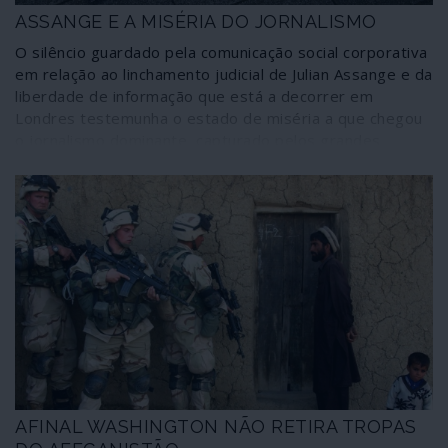
sim de polícia se o mundo estivesse nas mãos de gente
ASSANGE E A MISÉRIA DO JORNALISMO
docente. Mas não: os sociopatas é que mandam – um ou
O silêncio guardado pela comunicação social corporativa
outro, escolha o leitor se conseguir ou achar que neste
em relação ao linchamento judicial de Julian Assange e da
cenário ainda há lugar para o mal menor.
liberdade de informação que está a decorrer em
Londres testemunha o estado de miséria a que chegou
o jornalismo dominante, capturado pelos grandes
interesses minoritários e elitistas que controlam o
mundo.
AFINAL WASHINGTON NÃO RETIRA TROPAS