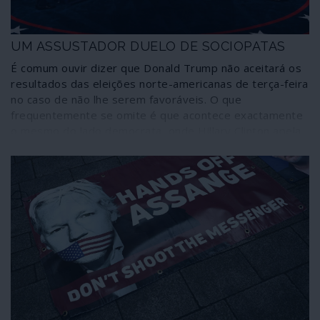
UM ASSUSTADOR DUELO DE SOCIOPATAS
É comum ouvir dizer que Donald Trump não aceitará os
resultados das eleições norte-americanas de terça-feira
no caso de não lhe serem favoráveis. O que
frequentemente se omite é que acontece exactamente
o mesmo do lado democrata, onde Hillary Clinton apela
a retomar a Casa Branca através de qualquer meio e em
quaisquer circunstâncias. Intenção poucas vezes
recordada porque é “politicamente correcto” ser-se
democrata ou porque a vantagem atribuída pelas
sondagens vai esfumando esse cenário. Seja como for,
não está garantido que as eleições sejam pacíficas,
democráticas e conclusivas no país que pretende ser a
luz da democracia. Um país onde a escolha dos eleitores
- mas com repercussões em todo o mundo – está
restringida a dois sociopatas, ambos carregando
assassínios além-fronteiras às suas costas. Estas
eleições não seriam, portanto, um caso de política mas