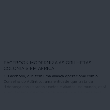
que Michael Pompeo é o pior secretário de Estado da
história dos Estados Unidos. E os danos estão feitos.
FACEBOOK MODERNIZA AS GRILHETAS
COLONIAIS EM ÁFRICA
O Facebook, que tem uma aliança operacional com o
Conselho do Atlântico, uma entidade que trata da
“liderança dos Estados Unidos e aliados” no mundo, está
a montar uma gigantesca cadeia de cabos submarinos
em redor de África como “pilar de uma enorme
expansão da internet no continente”. Perito em “educar
os cidadãos e a sociedade civil” sobre o que é