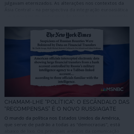
julgavam eternizados. As alterações nos contextos da
Ásia Central – na perspectiva da integração euroasiática
– e a nova lei de segurança de Hong Kong, por exemplo,
evidenciam os efeitos descolonizadores das estratégias
internacionais de potências como a Rússia e a China. Daí
que a Europa, depois de olhar por cima para a Ásia como
“o Extremo Oriente”, tenha agora dificuldade em
aceitar-se como previsível “Extremo Ocidente” da Ásia
CHAMAM-LHE “POLÍTICA”: O ESCÂNDALO DAS
“RECOMPENSAS” É O NOVO RUSSIAGATE
O mundo da política nos Estados Unidos da América,
que serve de padrão a todas as “democracias”, está
abaixo de lixo. Os principais arautos da comunicação