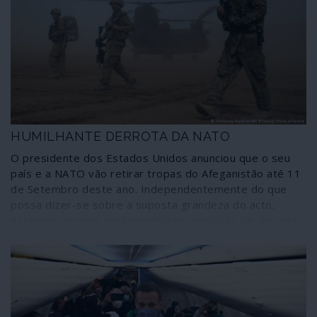
sobre “direitos humanos”, tão prontas a dar sinais
quando as violações são de outros azimutes.
HUMILHANTE DERROTA DA NATO
O presidente dos Estados Unidos anunciou que o seu
país e a NATO vão retirar tropas do Afeganistão até 11
de Setembro deste ano. Independentemente do que
possa dizer-se sobre a suposta grandeza do acto,
estamos perante uma humilhante confissão de derrota
numa guerra que, ao cabo de 20 anos, deixou a
martirizada nação numa situação tão ou mais grave do
que aquela em que se encontrava quando a invasão
imperial se iniciou. Além disso, e para que conste desde
já, a retirada de efectivos convencionais não significa o
abandono do teatro de operações por agressores ao