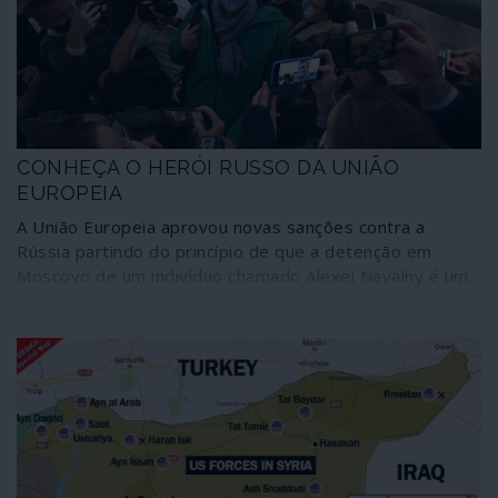
serviço dos mesmos interesses expansionistas que
promoveram a invasão.
CONHEÇA O HERÓI RUSSO DA UNIÃO
EUROPEIA
A União Europeia aprovou novas sanções contra a
Rússia partindo do princípio de que a detenção em
Moscovo de um indivíduo chamado Alexei Navalny é um
atentado contra a democracia, os direitos humanos e
outros valores que povoam os discursos de Bruxelas
mas não correspondem à prática quotidiana. Valerá a
criatura, a quem até já a Amnistia Internacional retirou o
estatuto de “prisioneiro de consciência”, uma atitude tão
drástica que poderá voltar-se contra os interesses dos
cidadãos europeus? A seguir irá demonstrar-se que
Navalny é um blogueiro de extrema-direita, xenófobo,
nacionalista e populista de bom convívio com os