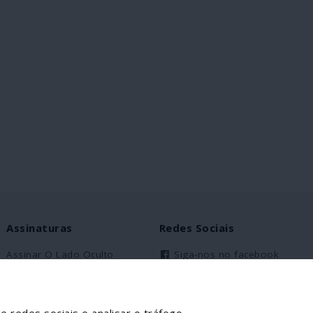
vos, tanto
igos. A
0 anos de
uerra e
assim os
erdade,
direitos
á-los sob a
de do
omplexo
 e
governa os
e pretende
o planeta.
Assinaturas
Redes Sociais
ATO não se
rando-se
Assinar O Lado Oculto
Siga-nos no facebook
o
m o qual
Assinantes Solidários
rnos têm
Partilhe esta página
. O povo e a