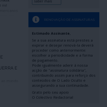
chada.
saber mais
 mil
americanos
ente até
RENOVAÇÃO DE ASSINATURAS
s manobras
anos. O que
ra em que o
Estimado Assinante
,
Estados
Se a sua assinatura está prestes a
nir as
expirar e desejar renová-la deverá
ropeus no
proceder como anteriormente:
no combate
escolher a periodicidade e a forma
TE
ronavírus,
de pagamento.
ra.
Pode igualmente aderir à nossa
UERRA E
acção de "assinatura solidária",
contribuindo assim para reforço dos
conteúdos de O Lado Oculto e
o ao mundo
assegurando a sua continuidade.
ntiras
a polícia
Grato pelo seu apoio
o de um
O Colectivo Redactorial
zinha a
a e a