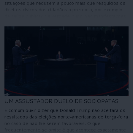
situações que reduzem a pouco mais que resquícios os
direitos cívicos dos cidadãos a pretexto, por exemplo,
da saúde pública? Na verdade, tudo. São manifestações
comuns de uma maneira cada vez mais excepcional de
olhar a sociedade em todo o mundo gerido pela
ortodoxia neoliberal, ditada pela crise em que continua a
afundar-se a própria ortodoxia neoliberal.
UM ASSUSTADOR DUELO DE SOCIOPATAS
É comum ouvir dizer que Donald Trump não aceitará os
resultados das eleições norte-americanas de terça-feira
no caso de não lhe serem favoráveis. O que
frequentemente se omite é que acontece exactamente