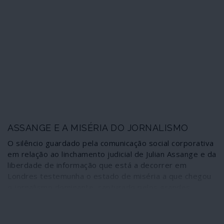
neoliberalismo adequado ao nacionalismo ultramontano
que faz parte da sua essência, o culto dos golpes e da
guerra simulando recuos para consumo interno; Biden, o
autoritarismo sorridente, o racismo cínico e
envernizado, golpes onde for preciso, como o da
Ucrânia, guerras a la carte, como a chacina da Líbia; o
neoliberalismo globalista e expansionista ancorado num
reforço da NATO. Eis a opção que resta aos norte-
americanos, com impactos na vida de todos nós. Que
venha o diabo e escolha.
ASSANGE E A MISÉRIA DO JORNALISMO
O silêncio guardado pela comunicação social corporativa
em relação ao linchamento judicial de Julian Assange e da
liberdade de informação que está a decorrer em
Londres testemunha o estado de miséria a que chegou
o jornalismo dominante, capturado pelos grandes
interesses minoritários e elitistas que controlam o
mundo.