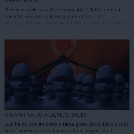
TERRORISMO
O primeiro-ministro da Holanda, Mark Rutte, admitiu
que interveio pessoalmente para obstruir as
investigações parlamentares sobre o envio de milhões
de euros de dinheiro público para grupos terroristas
que actuam na guerra contra a Síria. Este novo capítulo
sobre o envolvimento do governo de Haia na operação
terrorista que flagela o povo e o território sírios desde
2011 demonstra a hipocrisia flagrante das políticas da
Holanda e, por extensão, da União Europeia, sobre o
alegado “combate ao terrorismo” e a protecção dos
direitos humanos.
VIRAM POR AÍ A DEMOCRACIA?
Que há de comum entre a farsa globalizada das eleições
norte-americanas e a banalização da imposição de