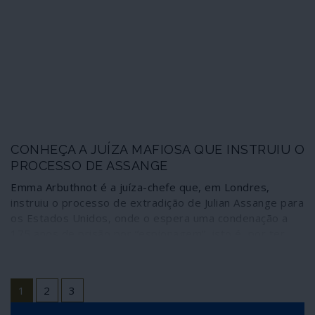
CONHEÇA A JUÍZA MAFIOSA QUE INSTRUIU O
PROCESSO DE ASSANGE
Emma Arbuthnot é a juíza-chefe que, em Londres,
instruiu o processo de extradição de Julian Assange para
os Estados Unidos, onde o espera uma condenação a
175 anos de prisão por “espionagem”, isto é, por ter
publicado, enquanto jornalista de investigação, provas
dos crimes de guerra dos Estados Unidos, entre os
quais vídeos de massacres de civis no Iraque e no
1
2
3
Afeganistão. No processo, confiado à juíza Vanessa
Baraitser, foram rejeitados todos os requerimentos da