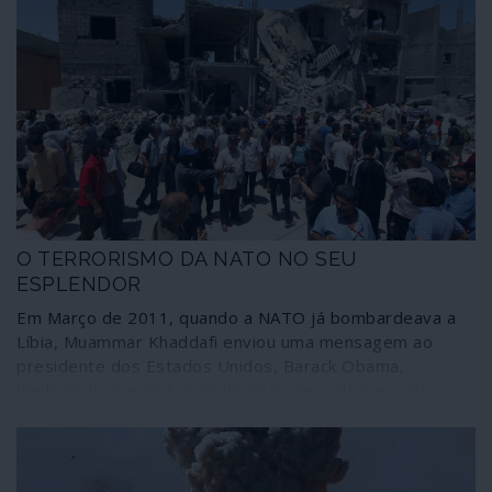
O TERRORISMO DA NATO NO SEU
ESPLENDOR
Em Março de 2011, quando a NATO já bombardeava a
Líbia, Muammar Khaddafi enviou uma mensagem ao
presidente dos Estados Unidos, Barack Obama,
lembrando que as forças de segurança do seu país
estavam “a combater a al-Qaida no Magrebe islâmico,
nada mais”, pelo que a intervenção estrangeira “era um
risco de consequências incalculáveis no Mediterrâneo e
na Europa”. O apelo do dirigente líbio não surtiu efeito: