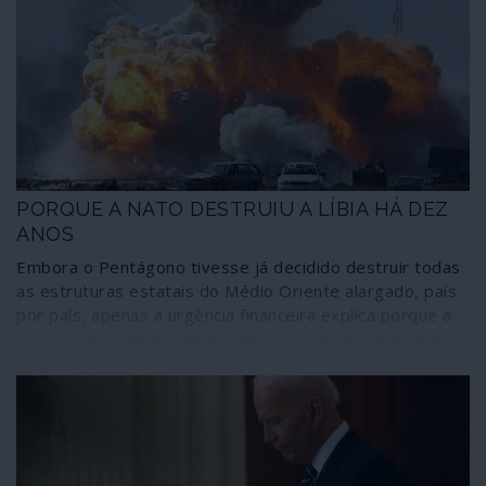
afinal, para as forças atlantistas a operação não era “um
risco” mas sim uma estratégia deliberada – para todos
os efeitos, uma estratégia terrorista.
PORQUE A NATO DESTRUIU A LÍBIA HÁ DEZ
ANOS
Embora o Pentágono tivesse já decidido destruir todas
as estruturas estatais do Médio Oriente alargado, país
por país, apenas a urgência financeira explica porque a
vez da Líbia tenha chegado em 2011, numa altura em
que o país era aliado de Washington. O velho
colonialismo imperial recorreu mais uma vez ao poder
militar com o objectivo de travar os esforços africanos
para cortar amarras e dependências, principalmente
através da criação de um mercado único e de uma
moeda única que pusesse fim ao reinado regional do