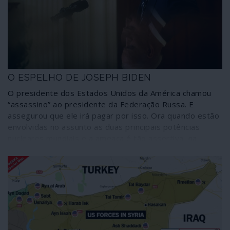
dólar e do franco CFA. O poder financeiro líbio iria
sustentar essas transformações; por isso a Líbia pagou
(e está a pagar) o preço às mãos do terrorismo colonial
da NATO.
O ESPELHO DE JOSEPH BIDEN
O presidente dos Estados Unidos da América chamou
“assassino” ao presidente da Federação Russa. E
assegurou que ele irá pagar por isso. Ora quando estão
envolvidas no assunto as duas principais potências
nucleares mundiais e a ameaça é tão assertiva, na
sequência do insulto, percebe-se que uma tão peculiar
espécie de diplomacia não tem a ver com azedumes
pessoais, jogando antes com a vida de todos nós.