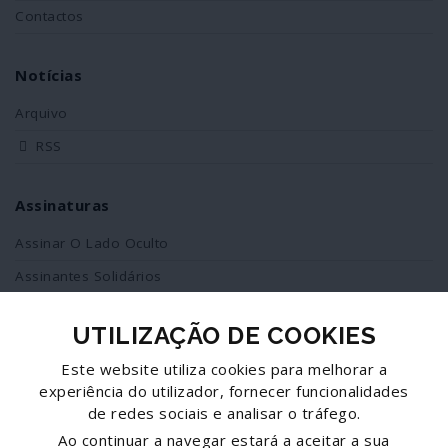
Contactos
Notícias
Arquivo
RSS
Assinaturas
Assinar O Lado Oculto
Assinantes Solidários
UTILIZAÇÃO DE COOKIES
Redes Sociais
Este website utiliza cookies para melhorar a
Siga-nos no facebook
experiência do utilizador, fornecer funcionalidades
de redes sociais e analisar o tráfego.
Partilhe esta página
Ao continuar a navegar estará a aceitar a sua