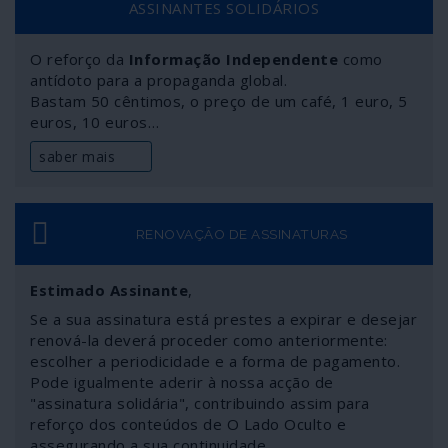
ASSINANTES SOLIDÁRIOS
defesa.
O reforço da
Informação Independente
como
antídoto para a propaganda global.
Bastam 50 cêntimos, o preço de um café, 1 euro, 5
euros, 10 euros…
saber mais
RENOVAÇÃO DE ASSINATURAS
Estimado Assinante
,
Se a sua assinatura está prestes a expirar e desejar
renová-la deverá proceder como anteriormente:
escolher a periodicidade e a forma de pagamento.
Pode igualmente aderir à nossa acção de
"assinatura solidária", contribuindo assim para
reforço dos conteúdos de O Lado Oculto e
assegurando a sua continuidade.