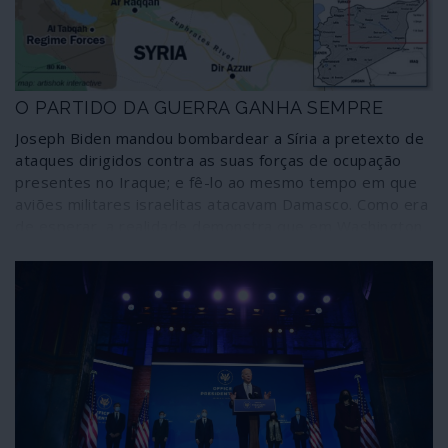
O PARTIDO DA GUERRA GANHA SEMPRE
Joseph Biden mandou bombardear a Síria a pretexto de
ataques dirigidos contra as suas forças de ocupação
presentes no Iraque; e fê-lo ao mesmo tempo em que
aviões militares israelitas atacavam Damasco. Como era
de esperar, a realidade demonstra que em Washington
mudaram apenas as moscas. Nas eleições norte-
americanas o partido único, o partido da guerra, ganha
sempre.