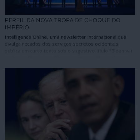
PERFIL DA NOVA TROPA DE CHOQUE DO
IMPÉRIO
Intelligence Online, uma newsletter internacional que
divulga recados dos serviços secretos ocidentais,
publica um curto texto sob o sugestivo título “Biden vai
acabar na Síria o que Obama começou”. Mais palavras
são desnecessárias: a frase vale pelas 10 ou 20 mil
palavras de um programa de governo. Ilusões para que
vos quero.