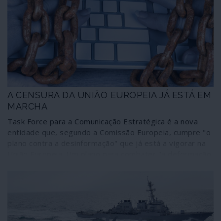
baseiam todas as formas de censura, desde a dos
coronéis à dos “fact-checkers” contratados a peso de
ouro por Bruxelas.
A CENSURA DA UNIÃO EUROPEIA JÁ ESTÁ EM
MARCHA
Task Force para a Comunicação Estratégica é a nova
entidade que, segundo a Comissão Europeia, cumpre "o
plano contra a desinformação" que já está a vigorar na
União Europeia. Um plano para combater "a deformação
e a falsificação dos factos para criar a confusão e minar
a confiança das pessoas nas instituições e nos
processos políticos estabelecidos". A Task Force é
constituída pelos verificadores, os executores do Fact-
checking, isto é, os novos censores. Trata-se de impor,
na comunicação social, "o respeito pelos nossos valores