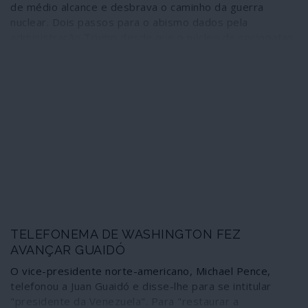
de médio alcance e desbrava o caminho da guerra
nuclear. Dois passos para o abismo dados pela
administração Trump desde que o núcleo de sociopatas
em torno do presidente se tornou sólido e estável.
Ocasião escolhida pelos aliados de Washington para
transformarem as supostas divergências com
administração norte-americana em rendida vassalagem,
corresponsabilizando-se, assim, pelas ameaças de
tragédia que se reforçam sobre os povos da América
Latina e do continente europeu. Uma subserviência na
qual o governo de Portugal se esforça por ter lugar de
destaque.
TELEFONEMA DE WASHINGTON FEZ
AVANÇAR GUAIDÓ
O vice-presidente norte-americano, Michael Pence,
telefonou a Juan Guaidó e disse-lhe para se intitular
"presidente da Venezuela". Para "restaurar a