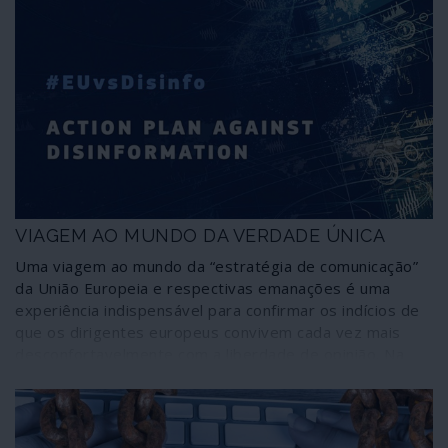
VIAGEM AO MUNDO DA VERDADE ÚNICA
Uma viagem ao mundo da “estratégia de comunicação”
da União Europeia e respectivas emanações é uma
experiência indispensável para confirmar os indícios de
que os dirigentes europeus convivem cada vez mais
desconfortavelmente com a liberdade de opinião. Na
verdade, como ilustra essa incursão, já encaram a
informação como propaganda, o contraditório como um
abuso e a liberdade como um delito. Está aberto o
caminho para a imposição da opinião única, em que se