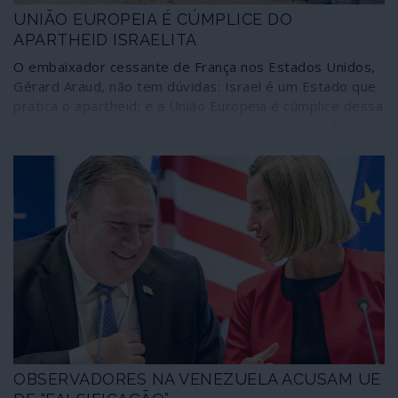
UNIÃO EUROPEIA É CÚMPLICE DO
APARTHEID ISRAELITA
O embaixador cessante de França nos Estados Unidos,
Gérard Araud, não tem dúvidas: Israel é um Estado que
pratica o apartheid; e a União Europeia é cúmplice dessa
situação aviltante para os direitos humanos agindo
como um súbdito dos Estados Unidos e da política
terrorista de Israel. Outros diplomatas de Estados
membros da União pensam da mesma maneira, mas
nada disso se reflecte na acção de Bruxelas e dos
governos dos 28. A colonização da Cisjordânia está
prestes a transformar-se em anexação e a União
Europeia, proclamando-se "farol da democracia", não
mexe um dedo para impedir que tal aconteça.
OBSERVADORES NA VENEZUELA ACUSAM UE