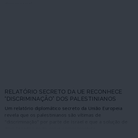
democracia"...
RELATÓRIO SECRETO DA UE RECONHECE
“DISCRIMINAÇÃO” DOS PALESTINIANOS
Um relatório diplomático secreto da União Europeia
revela que os palestinianos são vítimas de
"discriminação" por parte de Israel e que a solução de
dois Estados pode estar comprometida.