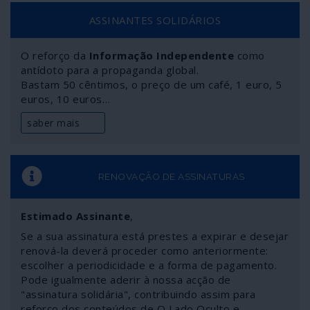
ASSINANTES SOLIDÁRIOS
O reforço da
Informação Independente
como
antídoto para a propaganda global.
Bastam 50 cêntimos, o preço de um café, 1 euro, 5
euros, 10 euros…
saber mais
RENOVAÇÃO DE ASSINATURAS
Estimado Assinante
,
Se a sua assinatura está prestes a expirar e desejar
renová-la deverá proceder como anteriormente:
escolher a periodicidade e a forma de pagamento.
Pode igualmente aderir à nossa acção de
"assinatura solidária", contribuindo assim para
reforço dos conteúdos de O Lado Oculto e