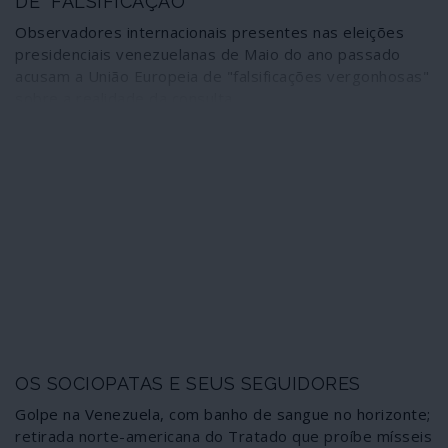
DE “FALSIFICAÇÃO”
Observadores internacionais presentes nas eleições
presidenciais venezuelanas de Maio do ano passado
acusam a União Europeia de "falsificações vergonhosas"
sobre a realidade da consulta
OS SOCIOPATAS E SEUS SEGUIDORES
Golpe na Venezuela, com banho de sangue no horizonte;
retirada norte-americana do Tratado que proíbe mísseis