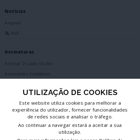
Notícias
Arquivo
RSS
Assinaturas
Assinar O Lado Oculto
Assinantes Solidários
UTILIZAÇÃO DE COOKIES
Redes Sociais
Este website utiliza cookies para melhorar a
Siga-nos no facebook
experiência do utilizador, fornecer funcionalidades
de redes sociais e analisar o tráfego.
Partilhe esta página
Ao continuar a navegar estará a aceitar a sua
utilização.
Facebook