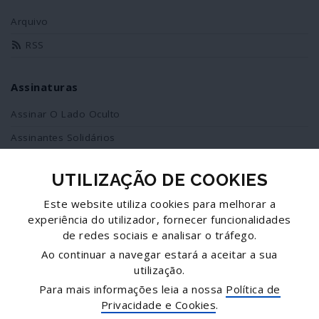
Arquivo
RSS
Assinaturas
Assinar O Lado Oculto
Assinantes Solidários
UTILIZAÇÃO DE COOKIES
Redes Sociais
Este website utiliza cookies para melhorar a
Siga-nos no facebook
experiência do utilizador, fornecer funcionalidades
de redes sociais e analisar o tráfego.
Partilhe esta página
Ao continuar a navegar estará a aceitar a sua
utilização.
Facebook
Para mais informações leia a nossa
Política de
Twitter
Privacidade e Cookies
.