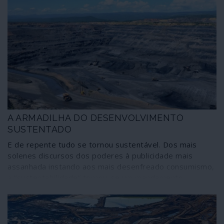
A ARMADILHA DO DESENVOLVIMENTO
SUSTENTADO
E de repente tudo se tornou sustentável. Dos mais
solenes discursos dos poderes à publicidade mais
assanhada instando aos mais desenfreado consumismo,
a “sustentabilidade” tornou-se um mandamento
inapelável; ignorando nós se muitos dos doutrinadores
saberão do que estão a falar. Em prol da
sustentabilidade faz-se uma mixórdia de conceitos onde
cabem a ecologia, o combate às mudanças climáticas, a