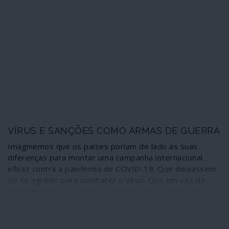
Mercenários com ligações comprovadas com a
administração Trump e a oposição terrorista
venezuelana – reconhecida como “legítima” por Portugal
e outros países da União Europeia – tentaram uma
agressão militar para lançar o caos no país, assassinar o
presidente Nicolás Maduro e mudar o governo. Falharam
e os sobreviventes são agora como um livro aberto
onde as personagens são Trump, Guaidó, os suspeitos
do costume.
VÍRUS E SANÇÕES COMO ARMAS DE GUERRA
Imaginemos que os países poriam de lado as suas
diferenças para montar uma campanha internacional
eficaz contra a pandemia de COVID-19. Que deixassem
de se agredir para combater o vírus. Que em vez de
manterem porta-aviões navegando pelo mundo, em
demonstrações de força, competiriam para apurar qual
deles poderia fornecer mais máscaras faciais e
ventiladores. Não acham que isto seria terrível? Um