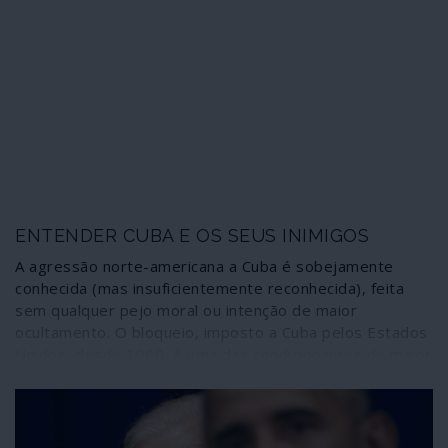
ENTENDER CUBA E OS SEUS INIMIGOS
A agressão norte-americana a Cuba é sobejamente
conhecida (mas insuficientemente reconhecida), feita
sem qualquer pejo moral ou intenção de maior
ocultamento. O bloqueio, imposto a Cuba pelos Estados
Unidos, desde 1960, é uma das condicionantes de maior
peso a considerar na análise da sociedade cubana e dos
eventos últimos. Um documento (datado de 1998 e hoje
de acesso público) publicado pela “National Security
Research Division”' da RAND Corporation, instituição de