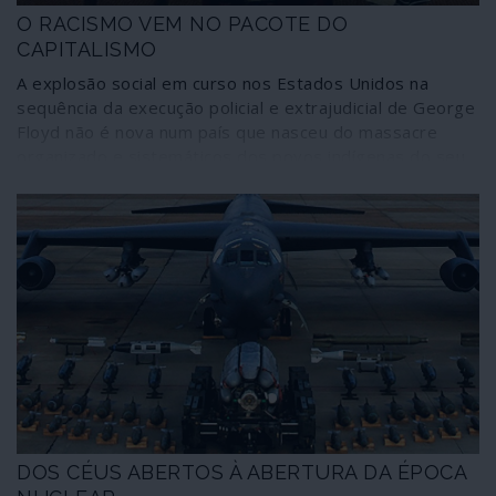
O RACISMO VEM NO PACOTE DO
CAPITALISMO
A explosão social em curso nos Estados Unidos na
sequência da execução policial e extrajudicial de George
Floyd não é nova num país que nasceu do massacre
organizado e sistemáticos dos povos indígenas do seu
território. É a revolta de oprimidos, explorados,
discriminados e excluídos por um sistema que não sabe
– nem pode – funcionar de outra maneira: com base na
violência e na intimidação.
DOS CÉUS ABERTOS À ABERTURA DA ÉPOCA