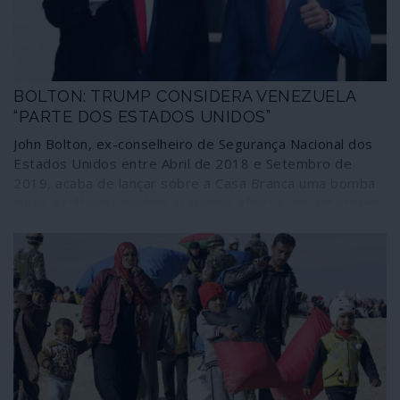
BOLTON: TRUMP CONSIDERA VENEZUELA
“PARTE DOS ESTADOS UNIDOS”
John Bolton, ex-conselheiro de Segurança Nacional dos
Estados Unidos entre Abril de 2018 e Setembro de
2019, acaba de lançar sobre a Casa Branca uma bomba
cujos estilhaços podem acarretar efeitos devastadores
neste final de mandato do presidente Donald Trump,
comprometendo não só diferentes aspectos da política
doméstica, como principalmente as relações externas
daquela que, embora decadente, ainda é a maior
superpotência do mundo.