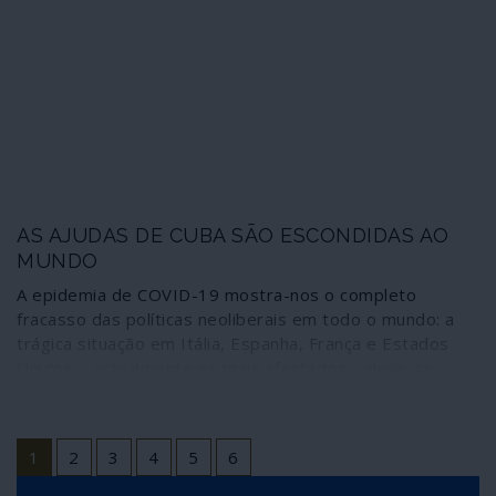
sinal de uma nova e perigosa ameaça?
AS AJUDAS DE CUBA SÃO ESCONDIDAS AO
MUNDO
A epidemia de COVID-19 mostra-nos o completo
fracasso das políticas neoliberais em todo o mundo: a
trágica situação em Itália, Espanha, França e Estados
Unidos – actualmente os mais afectados – deve-se
principalmente a décadas de políticas de austeridade e
cortes nos serviços públicos de saúde.
1
2
3
4
5
6