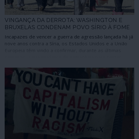
VINGANÇA DA DERROTA: WASHINGTON E
BRUXELAS CONDENAM POVO SÍRIO À FOME
Incapazes de vencer a guerra de agressão lançada há já
nove anos contra a Síria, os Estados Unidos e a União
Europeia têm vindo a confirmar, durante as últimas
semanas, a sua mudança de estratégia para tentar
colocar em Damasco os seus servidores: impor a fome
ao povo sírio em cima da pandemia de COVID-19 e
provocar uma explosão social interna.