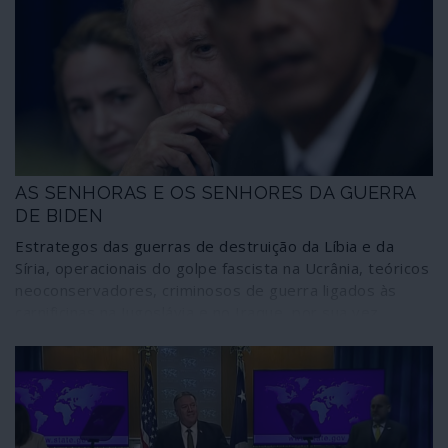
pesquisa ligada aos meios militares norte-americanos,
coloca como único objectivo a mudança de regime, ou
seja, o abandono da via socialista seguida por Cuba,
estabelecendo uma metodologia para alcançar aquele
propósito.
AS SENHORAS E OS SENHORES DA GUERRA
DE BIDEN
Estrategos das guerras de destruição da Líbia e da
Síria, operacionais do golpe fascista na Ucrânia, teóricos
neoconservadores, criminosos de guerra ligados às
carnificinas na Jugoslávia e no Iraque, por sua vez
associados ao núcleo belicista em torno do casal Clinton
e Obama, polvilham as principais áreas de intervenção
da administração de Joseph Biden. Tudo sob influência
de Madeleine Albright, patrocinadora de crimes de
guerra, por exemplo nos Balcãs. A comunicação social
corporativa continua a “respirar de alívio” com o alegado