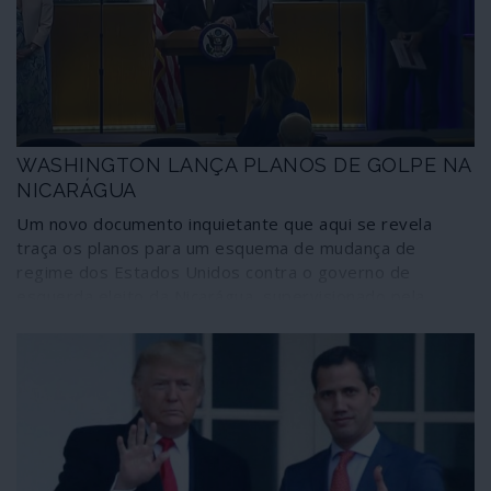
novo rumo dos Estados Unidos; porém, do quadro
actual há que esperar mais guerras, mais ingerência,
mais golpes de Estado – “brandos” ou nem tanto.
WASHINGTON LANÇA PLANOS DE GOLPE NA
NICARÁGUA
Um novo documento inquietante que aqui se revela
traça os planos para um esquema de mudança de
regime dos Estados Unidos contra o governo de
esquerda eleito da Nicarágua, supervisionado pela
USAID, a fim de implantar uma "economia de mercado",
impor a repressão e expulsão dos sandinistas e
instaurar a selva neoliberal. Os projectos escondem-se
sob os habituais sofismas da “ajuda humanitária” e da
“transição para a democracia”. Segundo os cenários
elaborados, até uma “grande crise sanitária” pode
ajudar ao golpe.