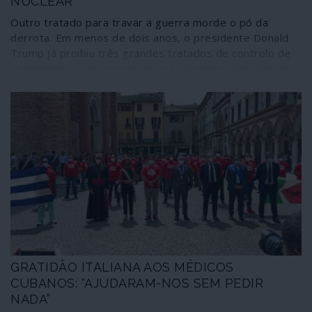
NUCLEAR
Outro tratado para travar a guerra morde o pó da
derrota. Em menos de dois anos, o presidente Donald
Trump já proibiu três grandes tratados de controlo de
armamento – um recorde no acto de minar décadas de
construção de uma arquitectura internacional de
segurança. Primeiro foi o acordo nuclear com o Irão
(2018), depois o Tratado de Forças Nucleares de Médio
Alcance (INF, 2019) e agora o Tratado Céus Abertos.
GRATIDÃO ITALIANA AOS MÉDICOS
CUBANOS: “AJUDARAM-NOS SEM PEDIR
NADA”