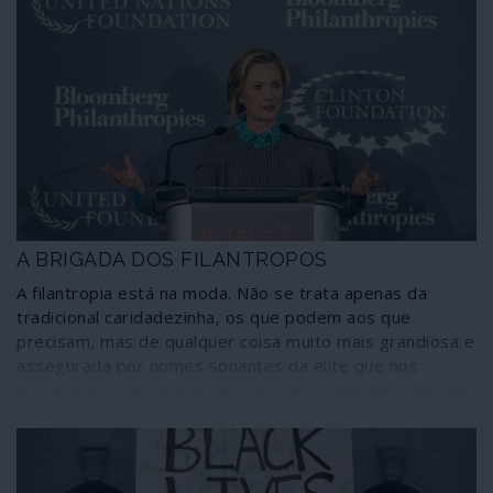
A BRIGADA DOS FILANTROPOS
A filantropia está na moda. Não se trata apenas da
tradicional caridadezinha, os que podem aos que
precisam, mas de qualquer coisa muito mais grandiosa e
assegurada por nomes sonantes da elite que nos
governa à escala global, dir-se-ia que compadecidos das
desigualdades gritantes, compungidos com as injustiças
avassaladoras. Mergulham as mãos nos seus biliões e
espalham uns trocos no apoio a causas fracturantes e
que mobilizam a consciência de grande parte da