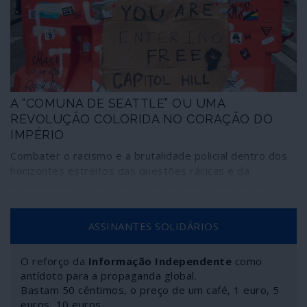
racismo e, em alguns casos, contra o neoliberalismo em
particular e o capitalismo em geral. Como era de prever,
para que tudo continue na mesma – ou pior.
A “COMUNA DE SEATTLE” OU UMA
REVOLUÇÃO COLORIDA NO CORAÇÃO DO
IMPÉRIO
Combater o racismo e a brutalidade policial dentro dos
horizontes estreitos das questões rácicas e da
desmilitarização da polícia carece das perspectivas
estratégicas que permitiriam transformar a luta num
verdadeiro abalo para a sociedade capitalista. Já no
ASSINANTES SOLIDÁRIOS
rescaldo dos acontecimentos que se sucederam ao
assassínio de George Floyd, emerge a “Comuna de
Seattle”, prova provada de que o Partido Democrata,
O reforço da
Informação Independente
como
antídoto para a propaganda global.
através dos seus braços como o movimento Black Lives
Bastam 50 cêntimos, o preço de um café, 1 euro, 5
Matter”, e das suas artimanhas, como a das “revoluções
euros, 10 euros…
coloridas”, transformou o descontentamento popular