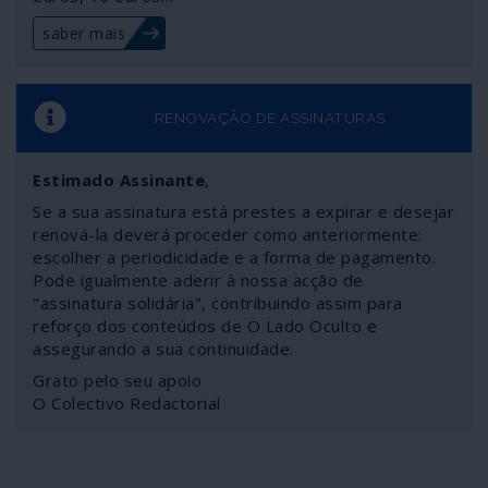
genuíno num ajuste de contas entre elites imperiais em
saber mais
vésperas de eleições.
RENOVAÇÃO DE ASSINATURAS
Estimado Assinante
,
Se a sua assinatura está prestes a expirar e desejar
renová-la deverá proceder como anteriormente:
escolher a periodicidade e a forma de pagamento.
Pode igualmente aderir à nossa acção de
"assinatura solidária", contribuindo assim para
reforço dos conteúdos de O Lado Oculto e
assegurando a sua continuidade.
Grato pelo seu apoio
O Colectivo Redactorial