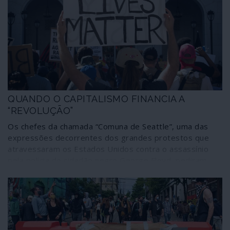
humanidade. É certo que isso não os impede de serem
cada vez mais ricos, antes pelo contrário, mas quem
pode levar-lhes a mal? O mundo é assim!...
QUANDO O CAPITALISMO FINANCIA A
“REVOLUÇÃO”
Os chefes da chamada “Comuna de Seattle”, uma das
expressões decorrentes dos grandes protestos que
atravessaram os Estados Unidos contra o assassínio
pela polícia do cidadão negro George Floyd, pediram
aos seguidores para desmontarem as tendas,
regressarem a casa e apoiarem a campanha de Joe
Biden e do Partido Democrata para as eleições
presidenciais de Novembro. Terminou assim, nas mãos
do sistema dominante, um mês de ira e revolta
genuínas, na América e também na Europa, contra o