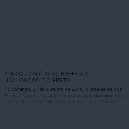
eis a morte de al-Baghdadi.
A “EXECUÇÃO” DE AL-BAGHDADI,
HOLLYWOOD E O RESTO
No domingo, 27 de Outubro de 2019, o presidente dos
Estados Unidos, Donald Trump, anunciou triunfalmente a
“execução” de Abu Bakr al-Baghdadi, califa do Estado
Islâmico (Daesh ou Isis). De acordo com a versão oficial,
o califa teria sido localizado na região de Idleb
(noroeste da Síria) graças a informações recolhidas pelo
Iraque. A história, porém, está repleta de mistérios e