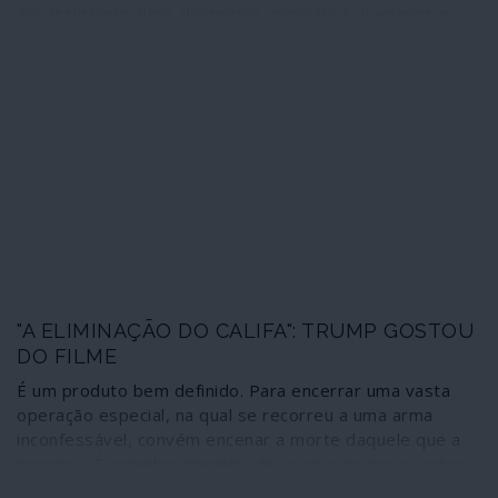
assassinarem altos dirigentes iraquianos, iranianos e
libaneses aumenta dramaticamente o nível de
instabilidade em todo o Médio Oriente e multiplicará o
número de incidentes militares através da região. Os
assassínios encomendados pessoalmente pelo
presidente Trump, na sequência da reunião de Lisboa
entre Michael Pompeo e Benjamin Netanyahu, têm ainda
uma relevante particularidade: representam uma
espécie de ajuste de contas com operacionais e
organizações que foram fulcrais no combate a
organizações terroristas como o Isis ou Estado Islâmico
e a al-Qaida.
"A ELIMINAÇÃO DO CALIFA": TRUMP GOSTOU
DO FILME
É um produto bem definido. Para encerrar uma vasta
operação especial, na qual se recorreu a uma arma
inconfessável, convém encenar a morte daquele que a
incarnou. É a melhor maneira de apagar os seus rastos
perante a opinião pública. Após a morte de Bin Laden,