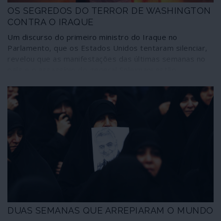
OS SEGREDOS DO TERROR DE WASHINGTON
CONTRA O IRAQUE
Um discurso do primeiro ministro do Iraque no
Parlamento, que os Estados Unidos tentaram silenciar,
revelou que as manifestações das últimas semanas no
país e o assassínio do general Soleimani estão
interligadas e foram motivadas, em grande parte, pela
assinatura de um acordo económico mutuamente
vantajoso entre Bagdade e a China. Um acordo que pôs
fim à chantagem norte-americana de só aceitar
reconstruir infraestruturas no país recebendo metade
das receitas do petróleo iraquiano. Trump exigiu ao
governo que rescindisse o acordo; o primeiro-ministro
rejeitou. A partir daí passou a valer tudo, incluindo
assassínios e ameaças de morte, como a seguir se
revela.
DUAS SEMANAS QUE ARREPIARAM O MUNDO