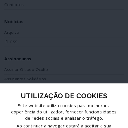
Contactos
Notícias
Arquivo
RSS
Assinaturas
Assinar O Lado Oculto
Assinantes Solidários
UTILIZAÇÃO DE COOKIES
Redes Sociais
Este website utiliza cookies para melhorar a
Siga-nos no facebook
experiência do utilizador, fornecer funcionalidades
de redes sociais e analisar o tráfego.
Partilhe esta página
Ao continuar a navegar estará a aceitar a sua