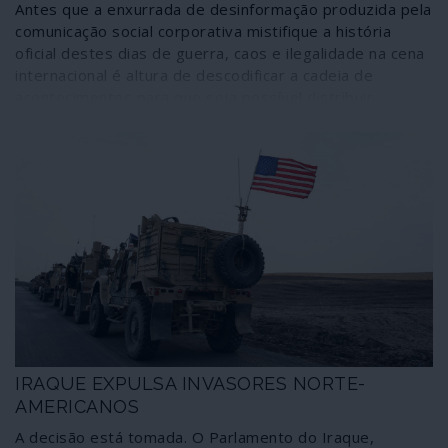
Antes que a enxurrada de desinformação produzida pela
comunicação social corporativa mistifique a história
oficial destes dias de guerra, caos e ilegalidade na cena
internacional é altura de descodificar a cadeia de
acontecimentos para que seja possível distribuir
responsabilidades e invalidar mentiras. Se os Estados
Unidos da América, como é habitual e natural,
sobressaem como os artífices de uma trama que
ameaça o planeta, é importante notar que o “nosso
mundo civilizado”, com a NATO e a União Europeia à
cabeça, não fazem figura de inocentes. Aliás, nem o
governo da República Portuguesa se salva.
IRAQUE EXPULSA INVASORES NORTE-
AMERICANOS
A decisão está tomada. O Parlamento do Iraque,