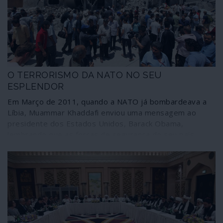
serviço dos mesmos interesses expansionistas que
promoveram a invasão.
O TERRORISMO DA NATO NO SEU
ESPLENDOR
Em Março de 2011, quando a NATO já bombardeava a
Líbia, Muammar Khaddafi enviou uma mensagem ao
presidente dos Estados Unidos, Barack Obama,
lembrando que as forças de segurança do seu país
estavam “a combater a al-Qaida no Magrebe islâmico,
nada mais”, pelo que a intervenção estrangeira “era um
risco de consequências incalculáveis no Mediterrâneo e
na Europa”. O apelo do dirigente líbio não surtiu efeito:
afinal, para as forças atlantistas a operação não era “um
risco” mas sim uma estratégia deliberada – para todos
os efeitos, uma estratégia terrorista.