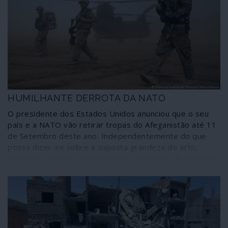
HUMILHANTE DERROTA DA NATO
O presidente dos Estados Unidos anunciou que o seu
país e a NATO vão retirar tropas do Afeganistão até 11
de Setembro deste ano. Independentemente do que
possa dizer-se sobre a suposta grandeza do acto,
estamos perante uma humilhante confissão de derrota
numa guerra que, ao cabo de 20 anos, deixou a
martirizada nação numa situação tão ou mais grave do
que aquela em que se encontrava quando a invasão
imperial se iniciou. Além disso, e para que conste desde
já, a retirada de efectivos convencionais não significa o
abandono do teatro de operações por agressores ao