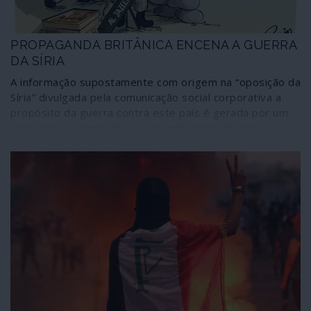
PROPAGANDA BRITÂNICA ENCENA A GUERRA
DA SÍRIA
A informação supostamente com origem na “oposição da
Síria” divulgada pela comunicação social corporativa a
propósito da guerra contra este país é gerada por um
tentacular sistema de propaganda montado pelo
governo britânico em conjunto com empresas privadas
pertencentes a ex-oficiais das forças armadas e dos
serviços secretos de Londres. As provas constam de
documentos oficiais resultantes de fugas de informação
recentes.