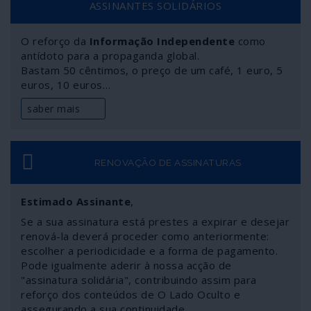
ASSINANTES SOLIDÁRIOS
e pretende administrar todo o planeta. Em Portugal a
NATO não se discute, engendrando-se assim um
O reforço da
Informação Independente
como
conflito constitucional com o qual sucessivos governos
antídoto para a propaganda global.
têm vivido muito bem. O povo e a democracia é que não.
Bastam 50 cêntimos, o preço de um café, 1 euro, 5
euros, 10 euros…
saber mais
RENOVAÇÃO DE ASSINATURAS
Estimado Assinante
,
Se a sua assinatura está prestes a expirar e desejar
renová-la deverá proceder como anteriormente:
escolher a periodicidade e a forma de pagamento.
Pode igualmente aderir à nossa acção de
"assinatura solidária", contribuindo assim para
reforço dos conteúdos de O Lado Oculto e
assegurando a sua continuidade.