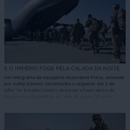
E O IMPÉRIO FOGE PELA CALADA DA NOITE
Um telegrama da insuspeita Associated Press, assinado
por Kathy Gannon, testemunha o seguinte: em 2 de
Julho “os Estados Unidos deixaram a base aérea de
Bagram no Afeganistão ao cabo de quase 20 anos
apagando as luzes e fugindo durante a noite sem
notificarem o novo comandante afegão da base, que
deu pela partida dos norte-americanos mais de duas
horas depois, segundo fontes afegãs”.