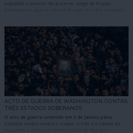
seguindo o parecer do governo, exige às tropas
estrangeiras que se retirem do país e vedou o espaço
aéreo à utilização por poderes estrangeiros. Bagdade
pede ao Conselho de Segurança das Nações Unidas que
condene o ataque norte-americano contra o aeroporto
internacional da capital e também revogou o pedido de
assistência de uma coligação internacional – constituída
por Estados Unidos e outros membros da NATO – para
o combate contra o Isis ou Estado Islâmico. “O que
aconteceu foi um assassínio político; o Iraque não pode
aceitar isso”, resumiu o primeiro-ministro Adel Abdul al-
Mahdi como razão de fundo para a expulsão das tropas
estrangeiras.
ACTO DE GUERRA DE WASHINGTON CONTRA
TRÊS ESTADOS SOBERANOS
O acto de guerra cometido em 3 de Janeiro pelos
Estados Unidos contra o Iraque, o Irão e o Líbano ao
atacarem o aeroporto internacional de Bagdad e