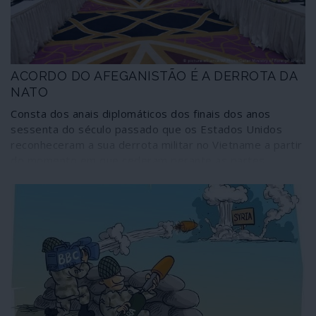
ACORDO DO AFEGANISTÃO É A DERROTA DA
NATO
Consta dos anais diplomáticos dos finais dos anos
sessenta do século passado que os Estados Unidos
reconheceram a sua derrota militar no Vietname a partir
do momento em que cederam perante as partes
vietnamitas na discussão sobre o formato da mesa de
conversações em Paris – que, na prática, reconheceu o
Governo Revolucionário Provisório do Vietname do Sul.
Cinquenta anos depois, a assinatura de um acordo com
os Talibã em Doha, no Qatar, é a confissão da derrota
norte-americana na sua mais longa guerra, a do
Afeganistão. Uma derrota que não é apenas dos
Estados Unidos mas também da NATO – logo dos
próprios governos que integram a aliança.