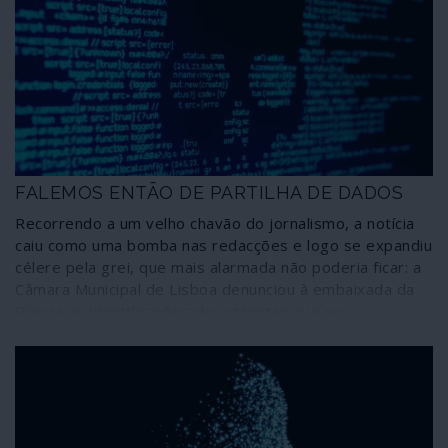
é o chefe do Fórum Económico Mundial (WEF na sigla
inglesa), Klaus Schwab, ardente defensor do
aproveitamento destas convulsões como “janelas de
oportunidade” para proceder ao “novo reinício”, o Great
Reset do capitalismo.
FALEMOS ENTÃO DE PARTILHA DE DADOS
Recorrendo a um velho chavão do jornalismo, a notícia
caiu como uma bomba nas redacções e logo se expandiu
célere pela grei, que mais alarmada não poderia ficar: a
Câmara Municipal de Lisboa denunciou à embaixada da
Rússia as identificações de activistas que se
manifestaram em Lisboa por um abnegado prosélito da
resistência anti-Putin. Como deve ser nestas ocasiões
de extrema gravidade para a nação, o chefe de Estado
tomou as dores da comunidade e em palavras enfáticas
manifestou a sua revolta – que é a revolta de todos –
com o comportamento municipal. Pena é que o mesmo