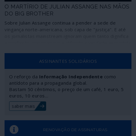
O MARTÍRIO DE JULIAN ASSANGE NAS MÃOS
DO BIG BROTHER
Sobre Julian Assange continua a pender a sede de
vingança norte-americana, sob capa de "justiça". E até
os jornalistas mainstream ignoram quem tanto dignifica
a profissão, por procurar e difundir a verdade escondida
ASSINANTES SOLIDÁRIOS
O reforço da
Informação Independente
como
antídoto para a propaganda global.
Bastam 50 cêntimos, o preço de um café, 1 euro, 5
euros, 10 euros…
saber mais
RENOVAÇÃO DE ASSINATURAS