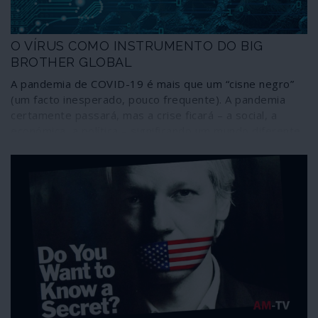
O VÍRUS COMO INSTRUMENTO DO BIG
BROTHER GLOBAL
A pandemia de COVID-19 é mais que um “cisne negro”
(um facto inesperado, pouco frequente). A pandemia
certamente passará, mas a crise ficará – a social, a
económica, a política – significando um mundo diferente
que nem os mais ousados cientistas sociais e
politólogos podem imaginar, com uma estimativa de
mais de três mil milhões de desempregados.