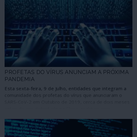
PROFETAS DO VÍRUS ANUNCIAM A PRÓXIMA
PANDEMIA
Esta sexta-feira, 9 de Julho, entidades que integram a
comunidade dos profetas do vírus que anunciaram o
SARS-CoV-2 em Outubro de 2019, cerca de dois meses
antes de ser detectado na China, realizam uma
simulação designada Cyber Polygon do que consideram
ser a próxima pandemia, uma ciberpandemia com tal
dimensão que, comparativamente, faria a crise da
COVID-19 parecer um “pequeno distúrbio”. Quem o diz