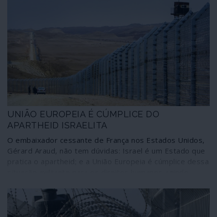
UNIÃO EUROPEIA É CÚMPLICE DO
APARTHEID ISRAELITA
O embaixador cessante de França nos Estados Unidos,
Gérard Araud, não tem dúvidas: Israel é um Estado que
pratica o apartheid; e a União Europeia é cúmplice dessa
situação aviltante para os direitos humanos agindo
como um súbdito dos Estados Unidos e da política
terrorista de Israel. Outros diplomatas de Estados
membros da União pensam da mesma maneira, mas
nada disso se reflecte na acção de Bruxelas e dos