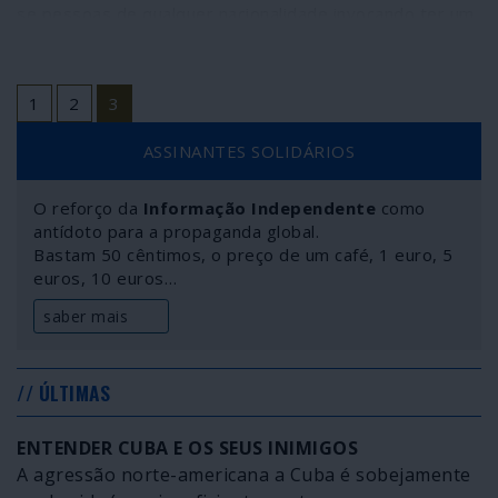
se pessoas de qualquer nacionalidade invocando ter um
progenitor ou um avô judeu.
1
2
3
ASSINANTES SOLIDÁRIOS
O reforço da
Informação Independente
como
antídoto para a propaganda global.
Bastam 50 cêntimos, o preço de um café, 1 euro, 5
euros, 10 euros…
saber mais
// ÚLTIMAS
ENTENDER CUBA E OS SEUS INIMIGOS
A agressão norte-americana a Cuba é sobejamente