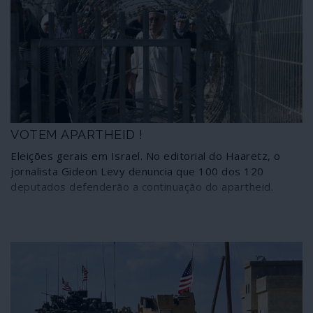
governos dos 28. A colonização da Cisjordânia está
prestes a transformar-se em anexação e a União
Europeia, proclamando-se "farol da democracia", não
mexe um dedo para impedir que tal aconteça.
VOTEM APARTHEID !
Eleições gerais em Israel. No editorial do Haaretz, o
jornalista Gideon Levy denuncia que 100 dos 120
deputados defenderão a continuação do apartheid.