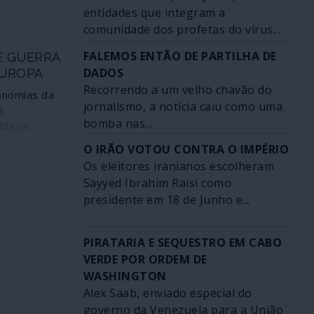
eamento de
entidades que integram a
O se
azer o Irão
comunidade dos profetas do vírus...
ia das
mais",
s leis, e das
FALEMOS ENTÃO DE PARTILHA DE
E GUERRA
eiro-
ãos eleitos
DADOS
.
EUROPA
s guerras,
Recorrendo a um velho chavão do
, pagas com
onomias da
jornalismo, a notícia caiu como uma
idadãos
s
z mais ao
bomba nas...
blicos
adãos. Assim
nte
O IRÃO VOTOU CONTRA O IMPÉRIO
 deixam de
Os eleitores iranianos escolheram
tro lado, os
Sayyed Ibrahim Raisi como
 circo da
presidente em 18 de Junho e...
a, algumas
 pobres da
das por
PIRATARIA E SEQUESTRO EM CABO
 de
VERDE POR ORDEM DE
em são
WASHINGTON
 concentram
Alex Saab, enviado especial do
ões da
governo da Venezuela para a União
ando a