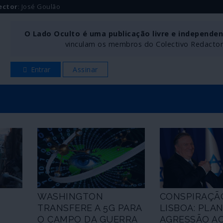
ector
: José Goulão
O Lado Oculto é uma publicação livre e independe
vinculam os membros do Colectivo Redactoria
Entrar
Assinar
WASHINGTON
CONSPIRAÇÃ
TRANSFERE A 5G PARA
LISBOA: PLA
O CAMPO DA GUERRA
AGRESSÃO AO