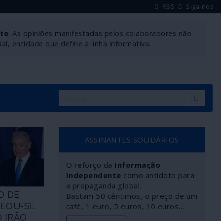
RSS
Siga-nos
nte
. As opiniões manifestadas pelos colaboradores não
l, entidade que define a linha informativa.
ASSINANTES SOLIDÁRIOS
O reforço da
Informação
Independente
como antídoto para
a propaganda global.
O DE
Bastam 50 cêntimos, o preço de um
NEOU-SE
café, 1 euro, 5 euros, 10 euros…
 IRÃO