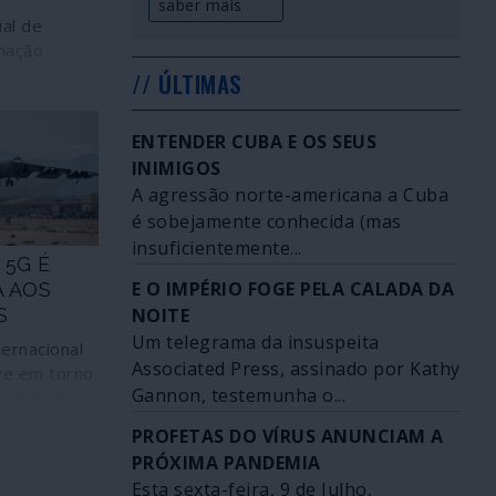
saber mais
al de
mação
to em que a
// ÚLTIMAS
ent para a
, a CNN, o
ENTENDER CUBA E OS SEUS
e o
INIMIGOS
t podem
A agressão norte-americana a Cuba
com a
é sobejamente conhecida (mas
inhua e a
 chinesa
insuficientemente...
 5G É
 de que
E O IMPÉRIO FOGE PELA CALADA DA
A AOS
 o pior
S
NOITE
tado da
Um telegrama da insuspeita
ados Unidos.
ternacional
feitos.
Associated Press, assinado por Kathy
ve em torno
Gannon, testemunha o...
o de redes
 (5G) é
PROFETAS DO VÍRUS ANUNCIAM A
m confronto
PRÓXIMA PANDEMIA
nhores da
Esta sexta-feira, 9 de Julho,
 pleno