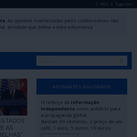
RSS
Siga-nos
nte
. As opiniões manifestadas pelos colaboradores não
l, entidade que define a linha informativa.
ASSINANTES SOLIDÁRIOS
O reforço da
Informação
Independente
como antídoto para
a propaganda global.
 ESTADOS
Bastam 50 cêntimos, o preço de um
E AS
café, 1 euro, 5 euros, 10 euros…
MELHAS"