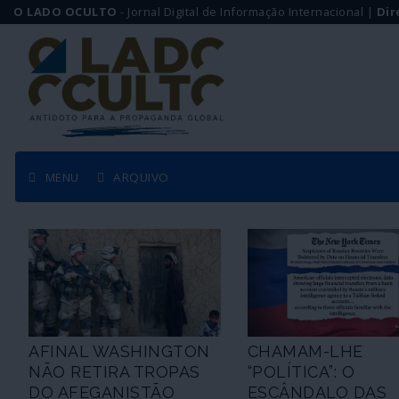
O LADO OCULTO
- Jornal Digital de Informação Internacional |
Dir
MENU
ARQUIVO
AFINAL WASHINGTON
CHAMAM-LHE
NÃO RETIRA TROPAS
“POLÍTICA”: O
DO AFEGANISTÃO
ESCÂNDALO DAS