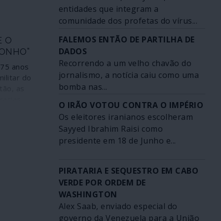
entidades que integram a
cnologia e
comunidade dos profetas do vírus...
es mais
ecialmente
FALEMOS ENTÃO DE PARTILHA DE
E O
uawei –
DADOS
SONHO”
rem
Recorrendo a um velho chavão do
es de ataque
75 anos
jornalismo, a notícia caiu como uma
icazes e
ilitar do
sidade de
bomba nas...
tão, as
ua parte, em
racias
O IRÃO VOTOU CONTRA O IMPÉRIO
Os sistemas
-se às
Os eleitores iranianos escolheram
ais para a
erais” em
Sayyed Ibrahim Raisi como
te”, novo
 de
presidente em 18 de Junho e...
a aos
tabelecida
ueles que
apaga da
izar a força
vo
PIRATARIA E SEQUESTRO EM CABO
 seus
ão Soviética
VERDE POR ORDEM DE
nder os
ditando
WASHINGTON
 intimidar
 morte das
Alex Saab, enviado especial do
 pessoas
governo da Venezuela para a União
e país para