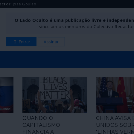
ector
: José Goulão
O Lado Oculto é uma publicação livre e independe
vinculam os membros do Colectivo Redactoria
Entrar
Assinar
QUANDO O
CHINA AVISA
CAPITALISMO
UNIDOS SOBR
FINANCIA A
"LINHAS VER