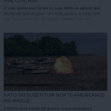
MAL CONTADA
O Irão confessou: foram as suas defesas aéreas que
abateram “por engano”, em 8 de Janeiro, o avião civil
que fazia o voo 752 da Ukraine Airlines. Mas que
circunstâncias externas interferiram na acção do
operador do sistema de mísseis? Por que razão as
comunicações do avião civil foram silenciadas? Estas e
outras perguntas, associadas a factos que vão sendo
apurados e a capacidades conhecidas da guerra
cibernética, conduzem-nos para outros patamares de
considerações; ou, no mínimo, para a constatação de
que a história está muito incompleta, logo mal contada.
As reflexões que se seguem, de alguém com
experiência para saber do que fala, merecem ser
conhecidas.
NATO VAI SUBSTITUIR NORTE-AMERICANOS
NO IRAQUE
A NATO está em pé de guerra, a sua verdadeira