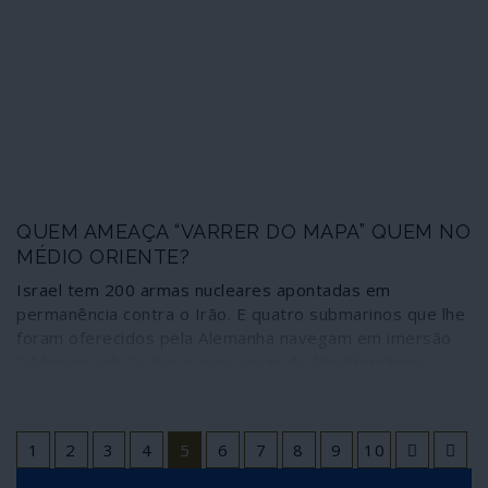
fim à chantagem norte-americana de só aceitar
reconstruir infraestruturas no país recebendo metade
das receitas do petróleo iraquiano. Trump exigiu ao
governo que rescindisse o acordo; o primeiro-ministro
rejeitou. A partir daí passou a valer tudo, incluindo
assassínios e ameaças de morte, como a seguir se
revela.
QUEM AMEAÇA “VARRER DO MAPA” QUEM NO
MÉDIO ORIENTE?
Israel tem 200 armas nucleares apontadas em
permanência contra o Irão. E quatro submarinos que lhe
foram oferecidos pela Alemanha navegam em imersão
24 horas sob 24 horas nas águas do Mediterrâneo
Oriental, Mar Vermelho e Golfo prontos a lançar ataques
nucleares. Quem ameaça “varrer do mapa” quem no
Médio Oriente?
1
2
3
4
5
6
7
8
9
10