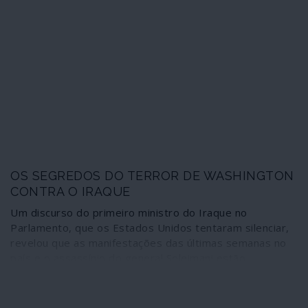
Unidos estão dispostos a recorrer para que não se
cumpra a decisão do Parlamento iraquiano contra a
ocupação militar.
OS SEGREDOS DO TERROR DE WASHINGTON
CONTRA O IRAQUE
Um discurso do primeiro ministro do Iraque no
Parlamento, que os Estados Unidos tentaram silenciar,
revelou que as manifestações das últimas semanas no
país e o assassínio do general Soleimani estão
interligadas e foram motivadas, em grande parte, pela
assinatura de um acordo económico mutuamente
vantajoso entre Bagdade e a China. Um acordo que pôs