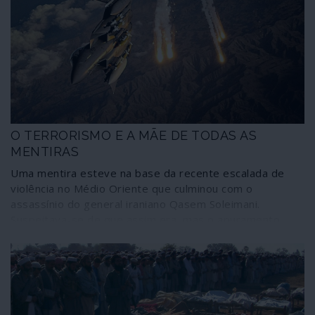
secretos da Alemanha Federal (BND). “É o golpe de
espionagem do século”, considera o Washington Post.
O TERRORISMO E A MÃE DE TODAS AS
MENTIRAS
Uma mentira esteve na base da recente escalada de
violência no Médio Oriente que culminou com o
assassínio do general iraniano Qasem Soleimani.
Suspeitava-se de que assim era, mas o apuramento
mais pormenorizado de factos e circunstâncias
confirmam-no. O mainstream global evita abordar os
acontecimentos segundo este novo ângulo – apesar de
o New York Times o ter feito - porque seria obrigado a
substituir toda a conveniente narrativa montada. Porém,
o que na realidade aconteceu foi: os terroristas do