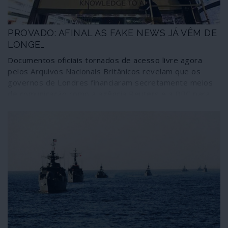
multiplicação de casos de xenofobia contra cidadãos
orientais.
PROVADO: AFINAL AS FAKE NEWS JÁ VÊM DE
LONGE…
Documentos oficiais tornados de acesso livre agora
pelos Arquivos Nacionais Britânicos revelam que os
governos de Londres financiaram secretamente meios
de comunicação como a agência Reuters e a BBC para
publicarem falsas notícias contra a União Soviética,
instituições e organizações comunistas. Os documentos
dizem respeito ao período entre 1945 e 1977; nada
indica que tais procedimentos tenham sido
abandonados desde então, independentemente das
alterações na cena internacional e das mudanças de
proprietários daqueles e outros órgãos de informação.