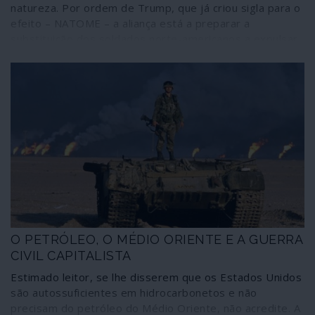
natureza. Por ordem de Trump, que já criou sigla para o
efeito – NATOME – a aliança está a preparar a
substituição dos soldados norte-americanos a expulsar
do Iraque por militares de países membros, que ficarão
sujeitos ao caos regional criado pelas práticas norte-
americanas. Enquanto isso, e porque não pode haver
distracções com a “ameaça russa”, o Estado-Maior
atlantista prepara para a Primavera os maiores jogos
de guerra na Europa dos últimos 25 anos.
O PETRÓLEO, O MÉDIO ORIENTE E A GUERRA
CIVIL CAPITALISTA
Estimado leitor, se lhe disserem que os Estados Unidos
são autossuficientes em hidrocarbonetos e não
precisam do petróleo do Médio Oriente, não acredite. A