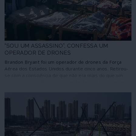
Estado Islâmico realizaram a operação que serviu de
pretexto a Trump e ao Pentágono para assassinarem o
maior inimigo do Estado Islâmico – e da al-Qaida.
“SOU UM ASSASSINO”, CONFESSA UM
OPERADOR DE DRONES
Brandon Bryant foi um operador de drones da Força
Aérea dos Estados Unidos durante cinco anos. Retirou-
se com a consciência de que não era mais do que um
assassino à distância, certamente de muitos inocentes,
e decidiu dar a conhecer a existência de um massacre
organizado de seres humanos sob a designação de
“guerra dos drones”, executado no âmbito da “guerra
contra o terrorismo”. “Somos piores que os nazis”,
confessou.