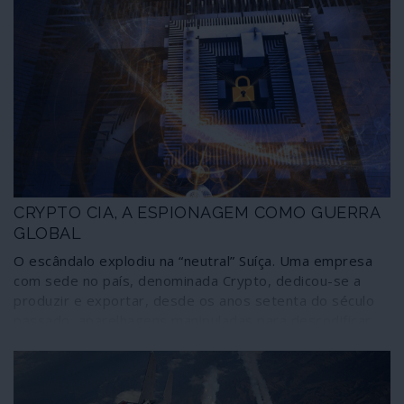
CRYPTO CIA, A ESPIONAGEM COMO GUERRA
GLOBAL
O escândalo explodiu na “neutral” Suíça. Uma empresa
com sede no país, denominada Crypto, dedicou-se a
produzir e exportar, desde os anos setenta do século
passado, aparelhagens manipuladas para descodificar
comunicações secretas em mais de cem países. Embora
actuasse como uma outra qualquer sociedade, neste
caso registada no Liechtenstein, Crypto era
propriedade da norte-americana CIA e dos serviços