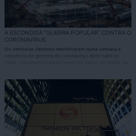
A ESCONDIDA “GUERRA POPULAR” CONTRA O
CORONAVÍRUS
Os cientistas chineses identificaram numa semana a
sequência do genoma do coronavírus detectado na
China, colocaram imediatamente os dados ao dispôr da
comunidade científica planetária e abriram caminho à
elaboração da vacina. É um feito histórico: as instâncias
científicas norte-americanas demoraram dois meses e
meio a obter os conhecimentos equivalentes sobre o
ébola. Entretanto, em Wuhan – região com 56 milhões
de pessoas – trava-se uma “guerra popular”, em grande
parte com suporte voluntário, para conter a
disseminação do vírus e cuidar dos infectados. É uma
realidade mal conhecida: enquanto isso, os media
corporativos desdobram-se em insinuações de guerra
fria sobre a “ameaça chinesa”, dando origem à