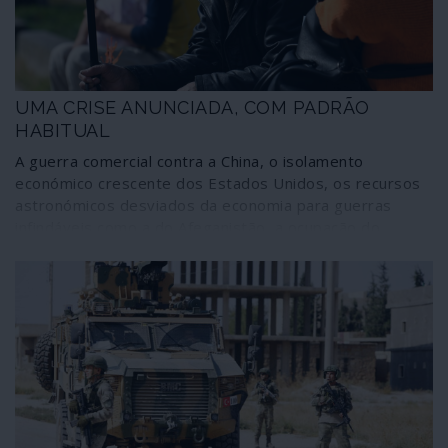
UMA CRISE ANUNCIADA, COM PADRÃO
HABITUAL
A guerra comercial contra a China, o isolamento
económico crescente dos Estados Unidos, os recursos
astronómicos desviados da economia para guerras
infindáveis como a do Afeganistão, a ocupação do
Iraque, a desestabilização da Líbia e outras, as lentas
mas inexoráveis consequências da delapidação da
Natureza e dos seus recursos, o empobrecimento das
classes médias ocidentais, a destruição dos sistemas
de segurança social e de saúde dos países europeus e
latino-americanos pelas políticas de austeridade, a
especulação financeira e imobiliária dos últimos anos,
criaram um palco propício ao desencadear de uma crise
económica de grande magnitude ao menor abalo.