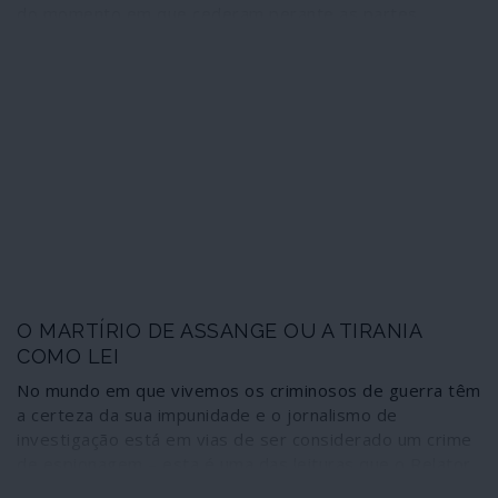
do momento em que cederam perante as partes
vietnamitas na discussão sobre o formato da mesa de
conversações em Paris – que, na prática, reconheceu o
Governo Revolucionário Provisório do Vietname do Sul.
Cinquenta anos depois, a assinatura de um acordo com
os Talibã em Doha, no Qatar, é a confissão da derrota
norte-americana na sua mais longa guerra, a do
Afeganistão. Uma derrota que não é apenas dos
Estados Unidos mas também da NATO – logo dos
próprios governos que integram a aliança.
O MARTÍRIO DE ASSANGE OU A TIRANIA
COMO LEI
No mundo em que vivemos os criminosos de guerra têm
a certeza da sua impunidade e o jornalismo de
investigação está em vias de ser considerado um crime
de espionagem – esta é uma das leituras que o Relator
Especial das Nações Unidas sobre a Tortura, o suíço