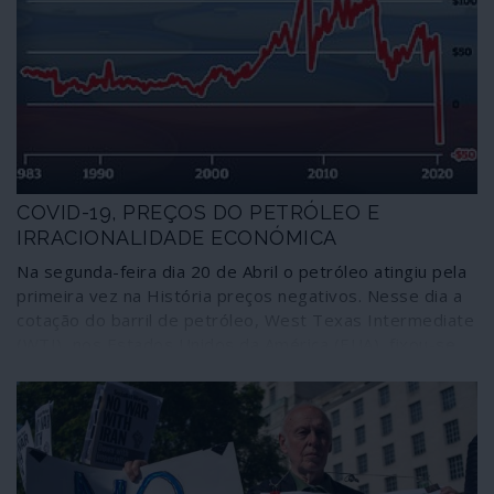
COVID-19, PREÇOS DO PETRÓLEO E
IRRACIONALIDADE ECONÓMICA
Na segunda-feira dia 20 de Abril o petróleo atingiu pela
primeira vez na História preços negativos. Nesse dia a
cotação do barril de petróleo, West Texas Intermediate
(WTI), nos Estados Unidos da América (EUA), fixou-se
nuns espantosos 37,63 dólares negativos. No dia
seguinte desceu ainda mais. Note-se que o WTI é o
preço padrão para o petróleo dos EUA. Depois das
taxas de juro negativas temos, agora, uma das
principais mercadorias do comércio mundial a negociar
com preços negativos.