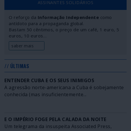
ASSINANTES SOLIDÁRIOS
poder aéreo russo, as tropas ocupantes turcas estão
cercadas pelo Exército Sírio por todos os lados menos
O reforço da
Informação Independente
como
por um: o que permite o regresso ao seu país. As “linhas
antídoto para a propaganda global.
vermelhas” de Damasco e, sobretudo, de Moscovo
Bastam 50 cêntimos, o preço de um café, 1 euro, 5
quanto ao que Ancara tem a fazer, no âmbito do acordo
euros, 10 euros…
de Sochi de 2018, são irredutíveis.
saber mais
// ÚLTIMAS
ENTENDER CUBA E OS SEUS INIMIGOS
A agressão norte-americana a Cuba é sobejamente
conhecida (mas insuficientemente...
E O IMPÉRIO FOGE PELA CALADA DA NOITE
Um telegrama da insuspeita Associated Press,