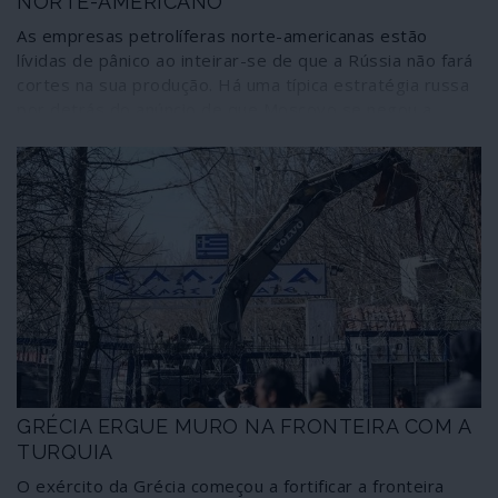
NORTE-AMERICANO
As empresas petrolíferas norte-americanas estão
lívidas de pânico ao inteirar-se de que a Rússia não fará
cortes na sua produção. Há uma típica estratégia russa
por detrás do anúncio de que Moscovo se negou a
estabelecer um acordo para reduzir a produção de
petróleo proposta pela Arábia Saudita na recente
cimeira da OPEP+ em Viena.
GRÉCIA ERGUE MURO NA FRONTEIRA COM A
TURQUIA
O exército da Grécia começou a fortificar a fronteira