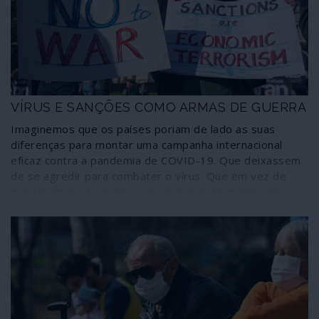
VÍRUS E SANÇÕES COMO ARMAS DE GUERRA
Imaginemos que os países poriam de lado as suas
diferenças para montar uma campanha internacional
eficaz contra a pandemia de COVID-19. Que deixassem
de se agredir para combater o vírus. Que em vez de
manterem porta-aviões navegando pelo mundo, em
demonstrações de força, competiriam para apurar qual
deles poderia fornecer mais máscaras faciais e
ventiladores. Não acham que isto seria terrível? Um
sinal de uma nova e perigosa ameaça?