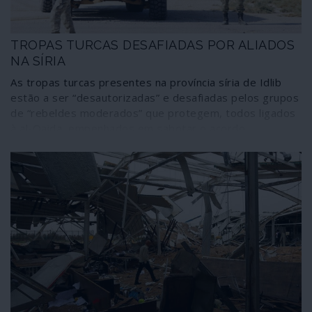
TROPAS TURCAS DESAFIADAS POR ALIADOS
NA SÍRIA
As tropas turcas presentes na província síria de Idlib
estão a ser “desautorizadas” e desafiadas pelos grupos
de “rebeldes moderados” que protegem, todos ligados
à al-Qaida, empenhados em sabotar o acordo
recentemente concluído em Moscovo entre os
presidentes Erdogan e Putin.