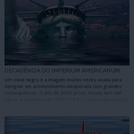
DECADÊNCIA DO IMPERIUM AMERICANUM
Um cisne negro é a imagem muitas vezes usada para
designar um acontecimento inesperado com grandes
consequências. O ano de 2020 já nos trouxe dois até
agora: a pandemia de COVID-19 e o colapso dos preços
do petróleo. Cada um terá poderosas consequências
para o Imperium Americanum. E ainda há um ninho de
cisnes negros que estão a ser chocados.