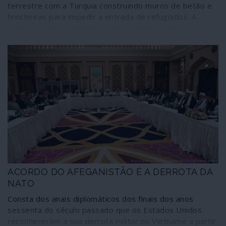
terrestre com a Turquia construindo muros de betão e
trincheiras para impedir a entrada de refugiados. A
União Europeia continua assim a adoptar a política de
fortificação contra as vítimas das guerras que provoca e
apoia.
ACORDO DO AFEGANISTÃO É A DERROTA DA
NATO
Consta dos anais diplomáticos dos finais dos anos
sessenta do século passado que os Estados Unidos
reconheceram a sua derrota militar no Vietname a partir