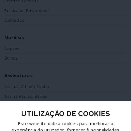
Estatuto Editorial
Política de Privacidade
Contactos
Notícias
Arquivo
RSS
Assinaturas
Assinar O Lado Oculto
Assinantes Solidários
UTILIZAÇÃO DE COOKIES
Redes Sociais
Este website utiliza cookies para melhorar a
Siga-nos no facebook
experiência do utilizador, fornecer funcionalidades