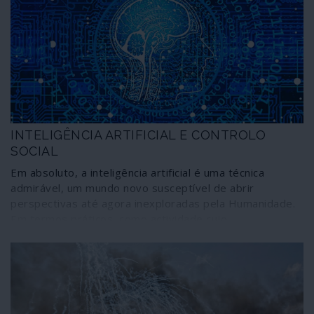
INTELIGÊNCIA ARTIFICIAL E CONTROLO
SOCIAL
Em absoluto, a inteligência artificial é uma técnica
admirável, um mundo novo susceptível de abrir
perspectivas até agora inexploradas pela Humanidade.
Em termos práticos, como actividade cujo
desenvolvimento está estreitamente ligado aos
sectores económico-financeiros dominantes, é um
terreno assustador quando nos apercebemos que
investimentos esmagadores são destinados à sua
aplicação ao controlo psicossocial e à indústria da morte.
Um tema para o qual deixamos factos e pistas de