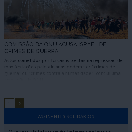
reflexão.
COMISSÃO DA ONU ACUSA ISRAEL DE
CRIMES DE GUERRA
Actos cometidos por forças israelitas na repressão de
manifestações palestinianas podem ser "crimes de
guerra" ou "crimes contra a humanidade", conclui uma
comissão da ONU
1
2
ASSINANTES SOLIDÁRIOS
O reforço da
Informação Independente
como