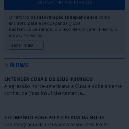
ASSINANTES SOLIDÁRIOS
de Najaf, perto do deslumbrante santuário do Imã Ali.
O reforço da
Informação Independente
como
antídoto para a propaganda global.
Bastam 50 cêntimos, o preço de um café, 1 euro, 5
euros, 10 euros…
saber mais
// ÚLTIMAS
ENTENDER CUBA E OS SEUS INIMIGOS
A agressão norte-americana a Cuba é sobejamente
conhecida (mas insuficientemente...
E O IMPÉRIO FOGE PELA CALADA DA NOITE
Um telegrama da insuspeita Associated Press,