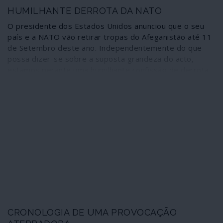
HUMILHANTE DERROTA DA NATO
O presidente dos Estados Unidos anunciou que o seu
país e a NATO vão retirar tropas do Afeganistão até 11
de Setembro deste ano. Independentemente do que
possa dizer-se sobre a suposta grandeza do acto,
estamos perante uma humilhante confissão de derrota
numa guerra que, ao cabo de 20 anos, deixou a
martirizada nação numa situação tão ou mais grave do
que aquela em que se encontrava quando a invasão
imperial se iniciou. Além disso, e para que conste desde
já, a retirada de efectivos convencionais não significa o
abandono do teatro de operações por agressores ao
serviço dos mesmos interesses expansionistas que
promoveram a invasão.
CRONOLOGIA DE UMA PROVOCAÇÃO