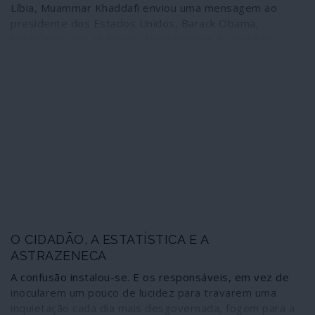
Líbia, Muammar Khaddafi enviou uma mensagem ao
presidente dos Estados Unidos, Barack Obama,
lembrando que as forças de segurança do seu país
estavam “a combater a al-Qaida no Magrebe islâmico,
nada mais”, pelo que a intervenção estrangeira “era um
risco de consequências incalculáveis no Mediterrâneo e
na Europa”. O apelo do dirigente líbio não surtiu efeito:
afinal, para as forças atlantistas a operação não era “um
risco” mas sim uma estratégia deliberada – para todos
os efeitos, uma estratégia terrorista.
O CIDADÃO, A ESTATÍSTICA E A
ASTRAZENECA
A confusão instalou-se. E os responsáveis, em vez de
inocularem um pouco de lucidez para travarem uma
inquietação cada dia mais desgovernada, fogem para a