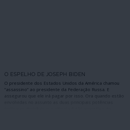
colonialismo imperial recorreu mais uma vez ao poder
militar com o objectivo de travar os esforços africanos
para cortar amarras e dependências, principalmente
através da criação de um mercado único e de uma
moeda única que pusesse fim ao reinado regional do
dólar e do franco CFA. O poder financeiro líbio iria
sustentar essas transformações; por isso a Líbia pagou
(e está a pagar) o preço às mãos do terrorismo colonial
da NATO.
O ESPELHO DE JOSEPH BIDEN
O presidente dos Estados Unidos da América chamou
“assassino” ao presidente da Federação Russa. E
assegurou que ele irá pagar por isso. Ora quando estão
envolvidas no assunto as duas principais potências
nucleares mundiais e a ameaça é tão assertiva, na
sequência do insulto, percebe-se que uma tão peculiar
espécie de diplomacia não tem a ver com azedumes
pessoais, jogando antes com a vida de todos nós.