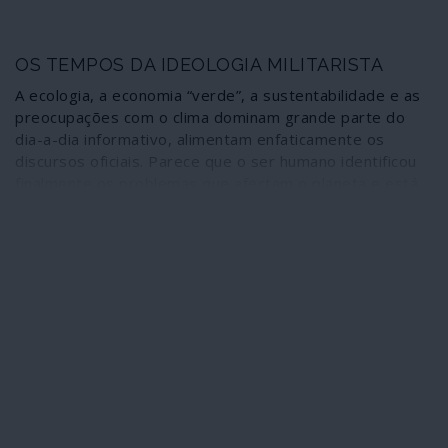
OS TEMPOS DA IDEOLOGIA MILITARISTA
A ecologia, a economia “verde”, a sustentabilidade e as
preocupações com o clima dominam grande parte do
dia-a-dia informativo, alimentam enfaticamente os
discursos oficiais. Parece que o ser humano identificou
finalmente os problemas que afectam o planeta e está
disposto a enfrentá-los, a mudar de hábitos e atitudes.
Nada mais falso quando do lote de preocupações
ambientais e sociais se retira deliberadamente a
actividade mais predadora da Terra: a guerra.