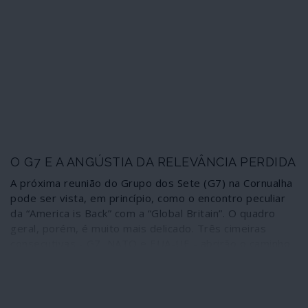
O G7 E A ANGÚSTIA DA RELEVÂNCIA PERDIDA
A próxima reunião do Grupo dos Sete (G7) na Cornualha
pode ser vista, em princípio, como o encontro peculiar
da “America is Back” com a “Global Britain”. O quadro
geral, porém, é muito mais delicado. Três cimeiras
consecutivas - G7, NATO e EUA-UE - abrirão o caminho
para o que se espera que seja um momento de
ansiedade: a cimeira Putin-Biden em Genebra, que
certamente não será um reinício.