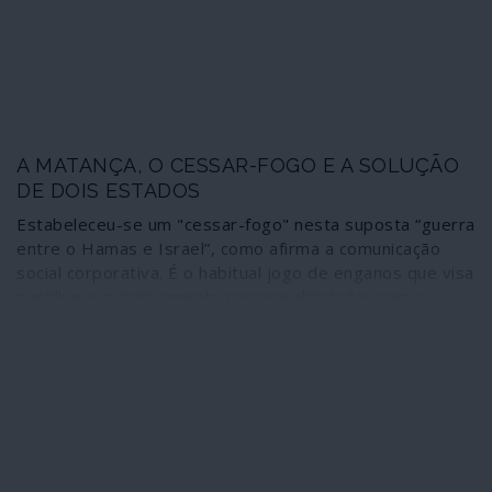
denunciado: a investigação incidiu sobre um documento
resultante de uma simples situação numa gigantesca e
ao mesmo tempo capilar malha de devassa.
A MATANÇA, O CESSAR-FOGO E A SOLUÇÃO
DE DOIS ESTADOS
Estabeleceu-se um "cessar-fogo" nesta suposta “guerra
entre o Hamas e Israel”, como afirma a comunicação
social corporativa. É o habitual jogo de enganos que visa
partilhar equitativamente responsabilidades numa
situação de incomensurável desequilíbrio de forças e
que pretende colocar no mesmo plano os criminosos e
as vítimas. O que está a acontecer não é uma guerra, é
um massacre de uma das partes; e o único cessar-fogo
possível e credível para a situação é o reconhecimento
dos direitos do povo palestiniano estabelecidos nas leis
internacionais. Tudo o resto significa o arrastamento da
situação e o extermínio de um povo. Interrompeu-se