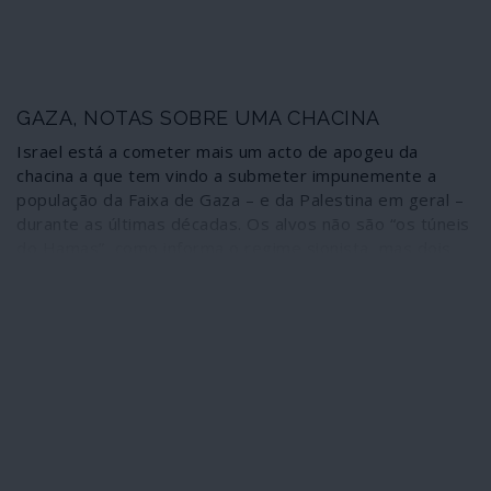
uma fase de chacina extrema por parte de Israel mas
prossegue o massacre paulatino de povo palestiniano
até novo auge ofensivo contra Gaza ou qualquer outro
território ocupado da Palestina.
GAZA, NOTAS SOBRE UMA CHACINA
Israel está a cometer mais um acto de apogeu da
chacina a que tem vindo a submeter impunemente a
população da Faixa de Gaza – e da Palestina em geral –
durante as últimas décadas. Os alvos não são “os túneis
do Hamas”, como informa o regime sionista, mas dois
milhões de pessoas que vivem enclausuradas num
imenso campo de concentração do qual não podem
escapar. Não se trata de um “confronto”: é uma
barbárie. Algumas notas sobre o que está a passar-se.