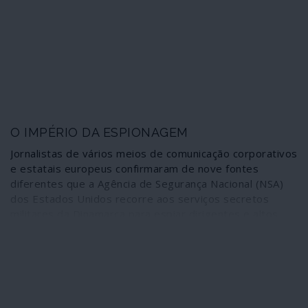
O IMPÉRIO DA ESPIONAGEM
Jornalistas de vários meios de comunicação corporativos
e estatais europeus confirmaram de nove fontes
diferentes que a Agência de Segurança Nacional (NSA)
dos Estados Unidos recorre aos serviços secretos
militares da Dinamarca para espiar dirigentes e altos
funcionários de países da União Europeia,
designadamente França, Alemanha, Suécia, Noruega,
Holanda e do próprio governo dinamarquês. O assunto
não é novo, obviamente, embora seja tratado como tal.
O que fica por apurar é a extensão, profundidade e
alcance deste mecanismo agora comprovado e