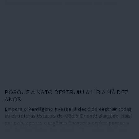
frente amparando-se em dogmas que, por muito
correctos que sejam em termos estatísticos, permitem
que a vida humana seja jogada em caprichos de roleta.
As coisas estão, de facto, a correr mal com a vacina da
AstraZeneca contra a Covid-19. Escondê-lo atrás da
certeza fundamentalista de que o medicamento é
“seguro e eficaz” e persistir na vacinação como se nada
estivesse a acontecer é uma estratégia que cumpre
efectivamente o preceito tecnocrático segundo o qual
uma pessoa é apenas um número; mas atenta contra os
direitos humanos.
PORQUE A NATO DESTRUIU A LÍBIA HÁ DEZ
ANOS
Embora o Pentágono tivesse já decidido destruir todas
as estruturas estatais do Médio Oriente alargado, país
por país, apenas a urgência financeira explica porque a
vez da Líbia tenha chegado em 2011, numa altura em
que o país era aliado de Washington. O velho