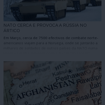
da NATO com terroristas islâmicos das famílias al-Qaida
e Estado Islâmico. Ao contrário do
jornalismo/propaganda, a História cultiva a memória.
NATO CERCA E PROVOCA A RÚSSIA NO
ÁRTICO
Em Março, cerca de 7500 efectivos de combate norte-
americanos viajam para a Noruega, onde se juntarão a
milhares de soldados de outros países da NATO numa
imensa batalha simulada contra forças “invasoras”
russas. Neste empenhamento com carácter futurista –
que tem o nome de Cold Response (Resposta Fria)
2020 – as forças aliadas “realizarão exercícios
multinacionais conjuntos num cenário de combate de
alta intensidade em exigentes condições de Inverno”,
explicam os militares noruegueses. À primeira vista
parece ser mais um dos jogos de guerra da NATO mas,
pensando melhor, o Cold Response 2020 nada tem de
comum. Em primeiro lugar, é encenado acima do Círculo
Polar Ártico, longe de qualquer anterior campo de