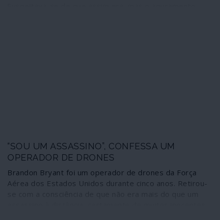
Suspeitava-se de que assim era, mas o apuramento
mais pormenorizado de factos e circunstâncias
confirmam-no. O mainstream global evita abordar os
acontecimentos segundo este novo ângulo – apesar de
o New York Times o ter feito - porque seria obrigado a
substituir toda a conveniente narrativa montada. Porém,
o que na realidade aconteceu foi: os terroristas do
Estado Islâmico realizaram a operação que serviu de
pretexto a Trump e ao Pentágono para assassinarem o
maior inimigo do Estado Islâmico – e da al-Qaida.
“SOU UM ASSASSINO”, CONFESSA UM
OPERADOR DE DRONES
Brandon Bryant foi um operador de drones da Força
Aérea dos Estados Unidos durante cinco anos. Retirou-
se com a consciência de que não era mais do que um
assassino à distância, certamente de muitos inocentes,
e decidiu dar a conhecer a existência de um massacre