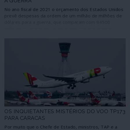
A GUERRA
No ano fiscal de 2021 o orçamento dos Estados Unidos
prevê despesas da ordem de um milhão de milhões de
dólares para a guerra, que comparam com 94500
milhões no sector da saúde e serviços humanitários
(menos 10% que em 2020), apesar de só nos últimos
quatro meses terem morrido 10 mil cidadãos norte-
americanos vítimas de gripe comum. São estas as
prioridades do regime de Washington, que se diz
inquieto com “o ressurgimento de Estados nacionais
rivais, nomeadamente a China e a Rússia”. É preciso, diz
o documento, “aumentar a nossa vantagem bélica”
sobre esses e outros países.
OS INQUIETANTES MISTÉRIOS DO VOO TP173
PARA CARACAS
Por muito que o Chefe de Estado, ministros, TAP e a