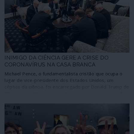
INIMIGO DA CIÊNCIA GERE A CRISE DO
CORONAVÍRUS NA CASA BRANCA
Michael Pence, o fundamentalista cristão que ocupa o
lugar de vice-presidente dos Estados Unidos, um
céptico da ciência, foi encarregado por Donald Trump de
filtrar toda a informação sobre o coronavírus que pode
chegar à comunicação social e à população dos Estados
Unidos. Ferrenho do dogma “criacionista” e inimigo da
teoria da evolução, responsável pelo maior surto de HIV
no Estado de Indiana, onde era governador, adversário
do uso de preservativo – método “demasiado moderno”
– adepto do “tratamento clínico” da homossexualidade,