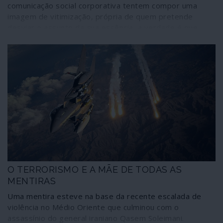
comunicação social corporativa tentem compor uma
imagem de vitimização, própria de quem pretende
desviar o assunto da sua essência, a verdade é que
existiram anomalias graves, e que estão a necessitar de
explicações sérias, relacionadas com o voo TP173 de
Lisboa para Caracas, no dia 13 de Fevereiro.
O TERRORISMO E A MÃE DE TODAS AS
MENTIRAS
Uma mentira esteve na base da recente escalada de
violência no Médio Oriente que culminou com o
assassínio do general iraniano Qasem Soleimani.