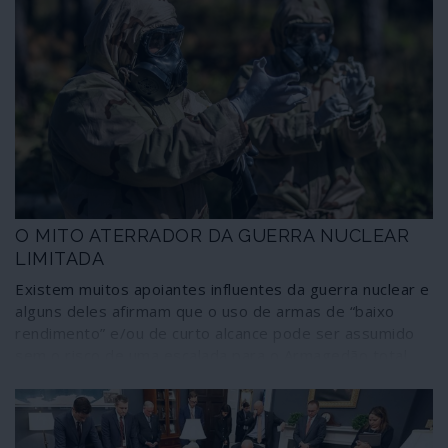
O MITO ATERRADOR DA GUERRA NUCLEAR
LIMITADA
Existem muitos apoiantes influentes da guerra nuclear e
alguns deles afirmam que o uso de armas de “baixo
rendimento” e/ou de curto alcance pode ser assumido
sem o risco de uma escalada para o Armagedão total.
De certa forma, o seu argumento é comparável ao do
grupo de optimistas de olhos em alvo que pensavam,
aparentemente a sério, que poderia haver qualquer
coisa como “rebeldes moderados”.