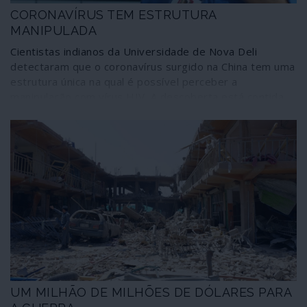
CORONAVÍRUS TEM ESTRUTURA
MANIPULADA
Cientistas indianos da Universidade de Nova Deli
detectaram que o coronavírus surgido na China tem uma
estrutura única na qual é possível perceber a
manipulação com vírus HIV. A descoberta está contida
numa pré-publicação – ainda não revista por outros
cientistas – das investigações que efectuaram sobre o
2019-nCoV. Entretanto, outros especialistas recordam
que o tratamento com medicamentos contra o HIV de
doentes vítimas da epidemia na China tem registado
alguns êxitos. Apesar dos condicionalismos existentes
ainda em torno da investigação indiana, mas tendo a
certeza de que o assunto não cabe na comunicação
social corporativa, O Lado Oculto faz eco desta
informação para que seja integrada no quadro dos
dados a reter sobre o grande e necessário debate em
torno do 2019-nCoV como eventual criação humana.
UM MILHÃO DE MILHÕES DE DÓLARES PARA