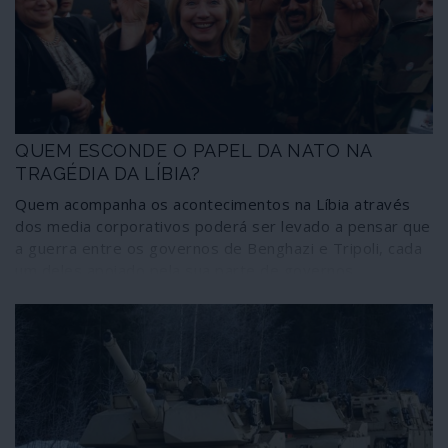
Pence dirige uma “task-force” para lidar com a crise do
COVID-19. E a fotografia oficial da primeira reunião do
grupo na Casa Branca mostra os participantes rezando
para que o mal do coronavírus seja afastado.
QUEM ESCONDE O PAPEL DA NATO NA
TRAGÉDIA DA LÍBIA?
Quem acompanha os acontecimentos na Líbia através
dos media corporativos poderá ser levado a pensar que
a guerra entre os governos de Benghazi e Tripoli, cada
um deles apoiado pela sua parte de governos
estrangeiros sedentos das reservas de petróleo do
país, surgiu agora de uma banal luta pelo poder. Uma
cuidada conspiração do silêncio gerida pela comunicação
social dominante, escudada na memória
tradicionalmente curta dos seus consumidores, faz com
que assim seja. No entanto, o caos reinante e onde
avultam muitos a rentáveis tráficos escabrosos, entre
eles o de escravos, foi gerado por uma coligação militar