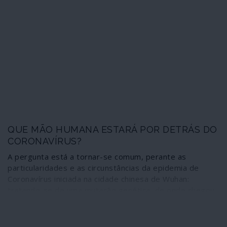
organizado de seres humanos sob a designação de
“guerra dos drones”, executado no âmbito da “guerra
contra o terrorismo”. “Somos piores que os nazis”,
confessou.
QUE MÃO HUMANA ESTARÁ POR DETRÁS DO
CORONAVÍRUS?
A pergunta está a tornar-se comum, perante as
particularidades e as circunstâncias da epidemia de
Coronavírus iniciada na cidade chinesa de Wuhan:
tratando-se de uma mutação genética, de onde chegou
a mão humana que contribuiu para desencadear a
doença? Custa sempre admitir que haja pessoas e
instituições capazes de atrocidades destas. Mas