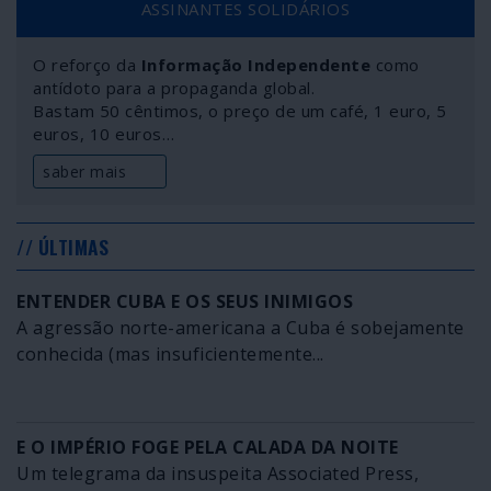
ASSINANTES SOLIDÁRIOS
desfavor do “socialista” Bernie Sanders. O mesmo
Sanders que, em 2016, foi vítima da viciação eleitoral
O reforço da
Informação Independente
como
que permitiu a Hillary Clinton disputar as presidenciais
antídoto para a propaganda global.
contra Trump. Investigações feitas, vários membros da
Bastam 50 cêntimos, o preço de um café, 1 euro, 5
equipa de Clinton são agora quadros da empresa que
euros, 10 euros…
montou a aplicação eleitoral escolhida no Iowa. E
Sanders é o inimigo de estimação da direcção do
saber mais
Partido Democrático. São assim os métodos políticos
seguidos por quem emite juízos sobre supostas
“fraudes eleitorais” na Bolívia ou na Venezuela, por
// ÚLTIMAS
exemplo.
ENTENDER CUBA E OS SEUS INIMIGOS
A agressão norte-americana a Cuba é sobejamente
conhecida (mas insuficientemente...
E O IMPÉRIO FOGE PELA CALADA DA NOITE
Um telegrama da insuspeita Associated Press,