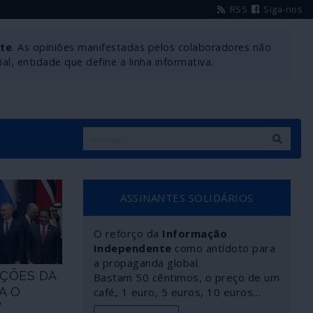
RSS
Siga-nos
nte
. As opiniões manifestadas pelos colaboradores não
l, entidade que define a linha informativa.
ASSINANTES SOLIDÁRIOS
O reforço da
Informação
Independente
como antídoto para
a propaganda global.
ÇÕES DA
Bastam 50 cêntimos, o preço de um
A O
café, 1 euro, 5 euros, 10 euros…
”