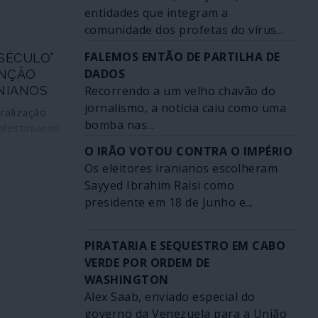
entidades que integram a
l do Verão,
comunidade dos profetas do vírus...
segundo a
 “mais 120
FALEMOS ENTÃO DE PARTILHA DE
SÉCULO”
os de vários
DADOS
INÇÃO
arão por via
Recorrendo a um velho chavão do
NIANOS
retização do
jornalismo, a notícia caiu como uma
oscovo e o
ralização
as maiores
bomba nas...
alestinianos
nais da
ro oferecido
O IRÃO VOTOU CONTRA O IMPÉRIO
aos Estados
olhimento,
Os eleitores iranianos escolheram
otencial
cas de
Sayyed Ibrahim Raisi como
 para as
tórios
presidente em 18 de Junho e...
as
sulares,
 as grandes
iais e
is.
encher o
PIRATARIA E SEQUESTRO EM CABO
ansferência
VERDE POR ORDEM DE
ntegram o
WASHINGTON
o do
Alex Saab, enviado especial do
 do Século”
governo da Venezuela para a União
Trump e