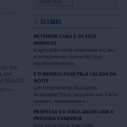
saber mais
o Islâmico
raquecido,
// ÚLTIMAS
onjunta das
ussas, a
ENTENDER CUBA E OS SEUS
ção
INIMIGOS
patrocinada
A agressão norte-americana a Cuba
nua
é sobejamente conhecida (mas
unções,
mbito da
insuficientemente...
SOS NA
ontra o
E O IMPÉRIO FOGE PELA CALADA DA
ALAM
 guerra
RATÉGICO
NOITE
s ficções e
Um telegrama da insuspeita
reais não
 Rússia
discurso
Associated Press, assinado por Kathy
ia o
Gannon, testemunha o...
amento de
os S-400, de
PROFETAS DO VÍRUS ANUNCIAM A
istério da
PRÓXIMA PANDEMIA
. Estão
Esta sexta-feira, 9 de Julho,
uas