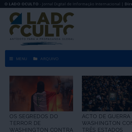
O LADO OCULTO
- Jornal Digital de Informação Internacional |
Dir
MENU
ARQUIVO
OS SEGREDOS DO
ACTO DE GUERRA
TERROR DE
WASHINGTON CO
WASHINGTON CONTRA
TRÊS ESTADOS