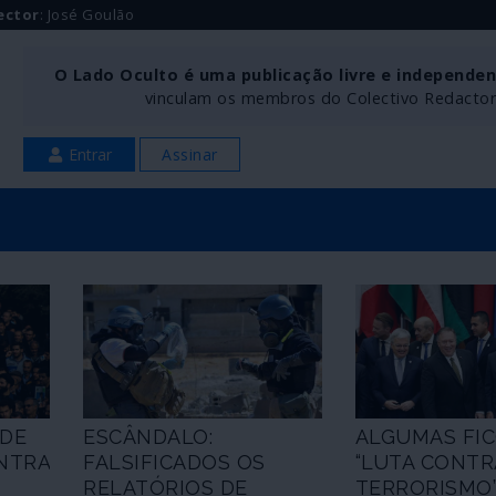
ector
: José Goulão
O Lado Oculto é uma publicação livre e independe
vinculam os membros do Colectivo Redactoria
Entrar
Assinar
 DE
ESCÂNDALO:
ALGUMAS FIC
NTRA
FALSIFICADOS OS
“LUTA CONTR
RELATÓRIOS DE
TERRORISMO