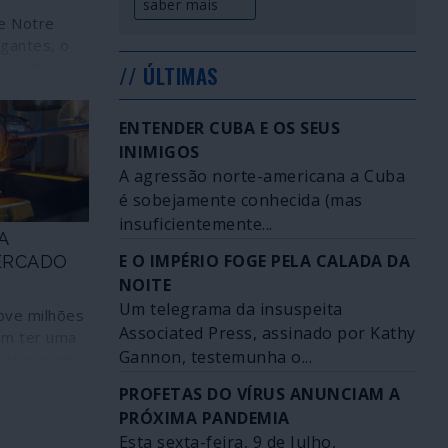
saber mais
e Notre
gantes, o
assumiu
// ÚLTIMAS
pção e
gaoperação
ENTENDER CUBA E OS SEUS
a Île de La
INIMIGOS
e garante
A agressão norte-americana a Cuba
os.
é sobejamente conhecida (mas
insuficientemente...
A
E O IMPÉRIO FOGE PELA CALADA DA
ERCADO
NOITE
Um telegrama da insuspeita
ve milhões
Associated Press, assinado por Kathy
em ter uma
Gannon, testemunha o...
pertencendo
 Suíça é o
PROFETAS DO VÍRUS ANUNCIAM A
r e
PRÓXIMA PANDEMIA
al de ouro.
Esta sexta-feira, 9 de Julho,
tério.