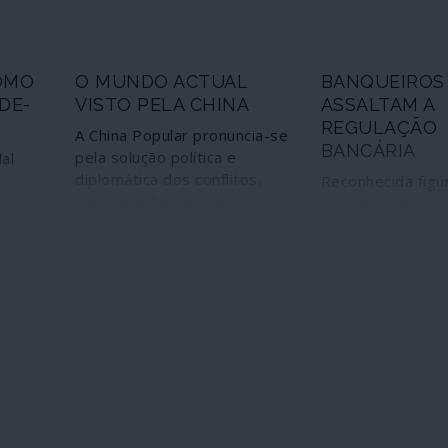
problema?
OMO
O MUNDO ACTUAL
BANQUEIROS
DE-
VISTO PELA CHINA
ASSALTAM A
REGULAÇÃO
A China Popular pronuncia-se
BANCÁRIA
pela solução política e
al
diplomática dos conflitos,
Reconhecida figu
mas sublinha que não
s
bancário passa a 
aceitará ingerências e
 Terra
Autoridade Bancá
agressões contra os seus
Europeia, junto d
direitos legítimos.
lobby. Ou dar as
casas ao assaltan
cado"