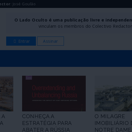
ector
: José Goulão
O Lado Oculto é uma publicação livre e independe
vinculam os membros do Colectivo Redactoria
Entrar
Assinar
 A
CONHEÇA A
O MILAGRE
A
ESTRATÉGIA PARA
IMOBILIÁRIO 
ABATER A RÚSSIA
NOTRE DAME