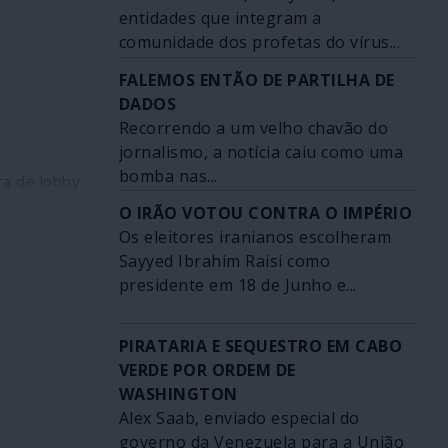
entidades que integram a
comunidade dos profetas do vírus...
FALEMOS ENTÃO DE PARTILHA DE
DADOS
Recorrendo a um velho chavão do
jornalismo, a notícia caiu como uma
bomba nas...
ra de lobby
chefiar a
O IRÃO VOTOU CONTRA O IMPÉRIO
ria
Os eleitores iranianos escolheram
a qual fazia
Sayyed Ibrahim Raisi como
 chaves de
presidente em 18 de Junho e...
te.
PIRATARIA E SEQUESTRO EM CABO
VERDE POR ORDEM DE
WASHINGTON
Alex Saab, enviado especial do
governo da Venezuela para a União