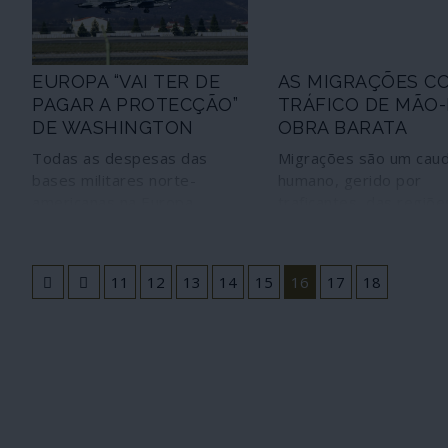
EUROPA “VAI TER DE
AS MIGRAÇÕES C
PAGAR A PROTECÇÃO”
TRÁFICO DE MÃO-
DE WASHINGTON
OBRA BARATA
Todas as despesas das
Migrações são um caud
bases militares norte-
humano, gerido por
americanas na Europa,
traficantes, das regiõe
incluindo pessoal, vão passar
pobres e agredidas da
a ser pagas pelos ocupados
para zonas ricas e
como um serviço "de
agressoras. Sob a leis
11
12
13
14
15
16
17
18
protecção"
férreas e cruéis do
capitalismo e do "mer