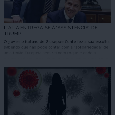
ITÁLIA ENTREGA-SE À “ASSISTÊNCIA” DE
TRUMP
O governo italiano de Giuseppe Conte fez a sua escolha:
sabendo que não pode contar com a “solidariedade” de
uma União Europeia sem rei nem roque e onde a
economia é sempre mais importante que as pessoas; e
enquanto vai aproveitando as ajudas russa, chinesa e
cubana acabou por pedir “assistência” a Donald Trump.
Que não se fez rogado, faltando conhecer quanto e
como os italianos irão pagar em troca.