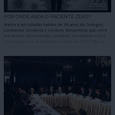
POR ONDE ANDA O PACIENTE ZERO?
Mattia é um cidadão italiano de 38 anos de Codogno,
Lombardia. Socialista e sociável, desportista que corre
maratonas, extrovertido, saudável, certamente nunca
mais esquecerá os primeiros meses de 2020. Não só
por lhe ter nascido a filha, Giulia, já em Abril, mas
também porque venceu o combate que travou de 19 de
Fevereiro a 25 de Março contra o novo coronavírus
SARS-CoV-2, que entretanto lhe vitimou o pai e atingiu
ao de leve a esposa, Valentina. Não ficam por aqui os
episódios em redor de Mattia: ele foi o quarto caso de
COVID-19 em Itália, o “Paciente nº4”; mas como não
teve qualquer contacto com a China nem com os três
primeiros infectados na Lombardia, oriundos da cidade
chinesa de Wuhan, foi considerado o “Paciente italiano nº
1”. A história de Mattia é suficiente para por em causa a
versão oficial, adoptada pelos media corporativos, de
que tudo terá começado no mercado de frutos do mar e