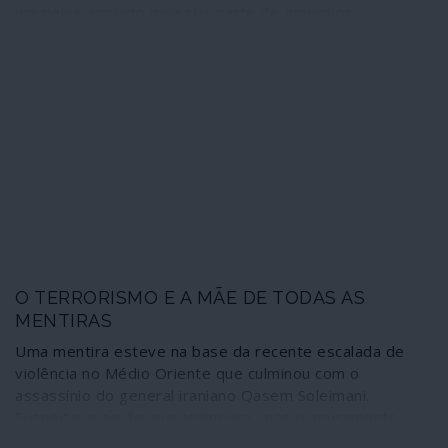
um deles apoiado pela sua parte de governos
estrangeiros sedentos das reservas de petróleo do
país, surgiu agora de uma banal luta pelo poder. Uma
cuidada conspiração do silêncio gerida pela comunicação
social dominante, escudada na memória
tradicionalmente curta dos seus consumidores, faz com
que assim seja. No entanto, o caos reinante e onde
avultam muitos a rentáveis tráficos escabrosos, entre
eles o de escravos, foi gerado por uma coligação militar
da NATO com terroristas islâmicos das famílias al-Qaida
e Estado Islâmico. Ao contrário do
jornalismo/propaganda, a História cultiva a memória.
O TERRORISMO E A MÃE DE TODAS AS
MENTIRAS
Uma mentira esteve na base da recente escalada de
violência no Médio Oriente que culminou com o
assassínio do general iraniano Qasem Soleimani.
Suspeitava-se de que assim era, mas o apuramento
mais pormenorizado de factos e circunstâncias