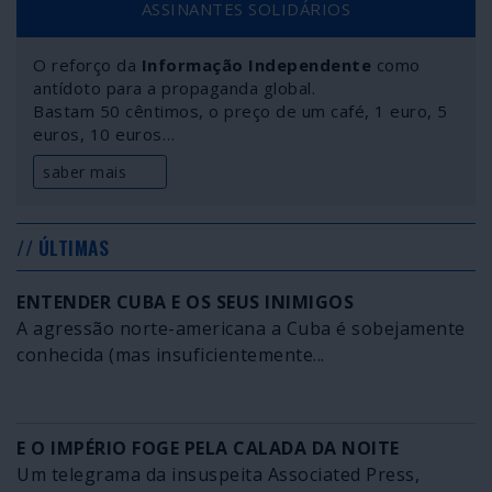
ASSINANTES SOLIDÁRIOS
Líbia, na Síria. Milhões de seres humanos com as suas
vidas destruídas depois, os crimes continuam impunes e
O reforço da
Informação Independente
como
novas guerras se perfilam. Chama-se isto “defender o
antídoto para a propaganda global.
nosso civilizado modo de vida” e “implantar a
Bastam 50 cêntimos, o preço de um café, 1 euro, 5
democracia”.
euros, 10 euros…
saber mais
// ÚLTIMAS
ENTENDER CUBA E OS SEUS INIMIGOS
A agressão norte-americana a Cuba é sobejamente
conhecida (mas insuficientemente...
E O IMPÉRIO FOGE PELA CALADA DA NOITE
Um telegrama da insuspeita Associated Press,