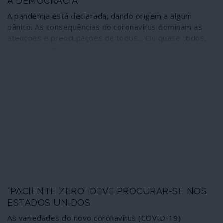
A DEMOCRACIA
A pandemia está declarada, dando origem a algum
pânico. As consequências do coronavírus dominam as
atenções e preocupações de todos... Ou quase todos,
primando alguns pela indiferença e pela
irresponsabilidade, na senda do negacionismo.
“PACIENTE ZERO” DEVE PROCURAR-SE NOS
ESTADOS UNIDOS
As variedades do novo coronavírus (COVID-19)