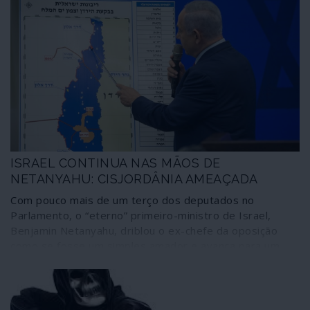
ISRAEL CONTINUA NAS MÃOS DE
NETANYAHU: CISJORDÂNIA AMEAÇADA
Com pouco mais de um terço dos deputados no
Parlamento, o “eterno” primeiro-ministro de Israel,
Benjamin Netanyahu, driblou o ex-chefe da oposição
como se fosse um simples amador e avança para um
governo de maioria no qual assegurou poderes para
designar os juízes que o deveriam julgar por corrupção.
E, sobretudo, garantiu condições para iniciar a anexação
da Cisjordânia, o maior assalto dos últimos tempos