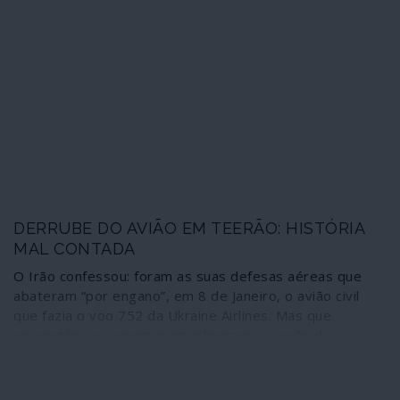
confirmam-no. O mainstream global evita abordar os
acontecimentos segundo este novo ângulo – apesar de
o New York Times o ter feito - porque seria obrigado a
substituir toda a conveniente narrativa montada. Porém,
o que na realidade aconteceu foi: os terroristas do
Estado Islâmico realizaram a operação que serviu de
pretexto a Trump e ao Pentágono para assassinarem o
maior inimigo do Estado Islâmico – e da al-Qaida.
DERRUBE DO AVIÃO EM TEERÃO: HISTÓRIA
MAL CONTADA
O Irão confessou: foram as suas defesas aéreas que
abateram “por engano”, em 8 de Janeiro, o avião civil
que fazia o voo 752 da Ukraine Airlines. Mas que
circunstâncias externas interferiram na acção do
operador do sistema de mísseis? Por que razão as
comunicações do avião civil foram silenciadas? Estas e
outras perguntas, associadas a factos que vão sendo