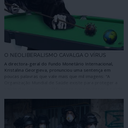
contra os palestinianos e o direito internacional, com as
costas protegidas por Donald Trump
O NEOLIBERALISMO CAVALGA O VÍRUS
A directora-geral do Fundo Monetário Internacional,
Kristalina Georgieva, pronunciou uma sentença em
poucas palavras que vale mais que mil imagens: “A
Organização Mundial de Saúde existe para proteger a
saúde das pessoas; o FMI existe para proteger a saúde
da economia mundial”. Ficamos avisados: ai dos povos
cujos dirigentes resolverem combater o cataclismo
económico gerado pelo novo coronavírus recorrendo às
bem conhecidas “ajudas” do FMI e das suas extensões
troikianas para consumo interno da União Europeia!