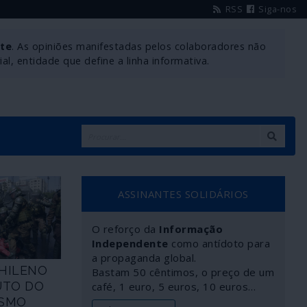
RSS
Siga-nos
nte
. As opiniões manifestadas pelos colaboradores não
l, entidade que define a linha informativa.
ASSINANTES SOLIDÁRIOS
O reforço da
Informação
Independente
como antídoto para
a propaganda global.
CHILENO
Bastam 50 cêntimos, o preço de um
UTO DO
café, 1 euro, 5 euros, 10 euros…
ISMO