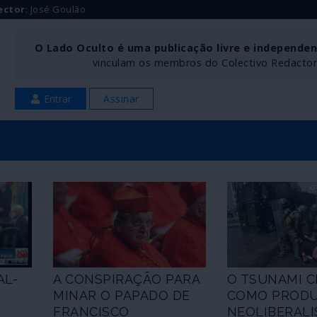
ector
: José Goulão
O Lado Oculto é uma publicação livre e independe
vinculam os membros do Colectivo Redactoria
Entrar
Assinar
AL-
A CONSPIRAÇÃO PARA
O TSUNAMI 
MINAR O PAPADO DE
COMO PROD
FRANCISCO
NEOLIBERAL