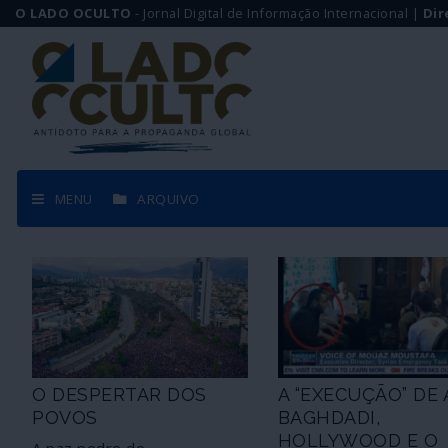
O LADO OCULTO
- Jornal Digital de Informação Internacional |
Dir
MENU
ARQUIVO
O DESPERTAR DOS
A “EXECUÇÃO” DE 
POVOS
BAGHDADI,
HOLLYWOOD E O