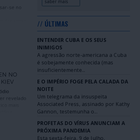
saber mais
sar-se no
 das veias
// ÚLTIMAS
ressiva do
eralismo,
ENTENDER CUBA E OS SEUS
 onde foi
INIMIGOS
meira vez de
A agressão norte-americana a Cuba
ua, sob o
é sobejamente conhecida (mas
ura fascista
ansição para
insuficientemente...
EN NO
anteve a
E O IMPÉRIO FOGE PELA CALADA DA
 KIEV
a intacta,
NOITE
vação
ódio
Um telegrama da insuspeita
 traduz o
ter revelado
 segundo o
Associated Press, assinado por Kathy
tico mais
er um dos
Gannon, testemunha o...
stória
desiguais
ndo o
PROFETAS DO VÍRUS ANUNCIAM A
en Cohen, da
PRÓXIMA PANDEMIA
Princeton,
Esta sexta-feira, 9 de Julho,
 novo caso,