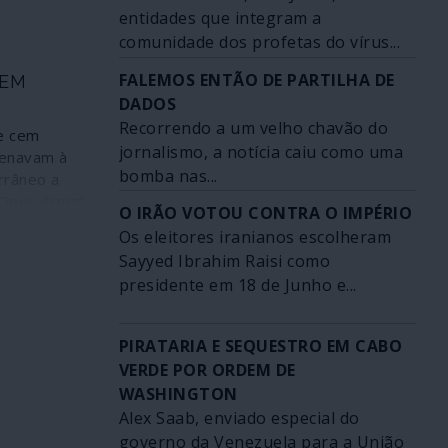
entidades que integram a
comunidade dos profetas do vírus...
FALEMOS ENTÃO DE PARTILHA DE
BEM
DADOS
Recorrendo a um velho chavão do
e cem
jornalismo, a notícia caiu como uma
penavam à
bomba nas...
rrâneo a
“Open Arms”
O IRÃO VOTOU CONTRA O IMPÉRIO
finalmente,
Os eleitores iranianos escolheram
ália. Cem
Sayyed Ibrahim Raisi como
vidas salvas
presidente em 18 de Junho e...
uma parcela
ama que
quando a
PIRATARIA E SEQUESTRO EM CABO
al
VERDE POR ORDEM DE
dá por ele.
WASHINGTON
rém, foi
Alex Saab, enviado especial do
 que salvar
governo da Venezuela para a União