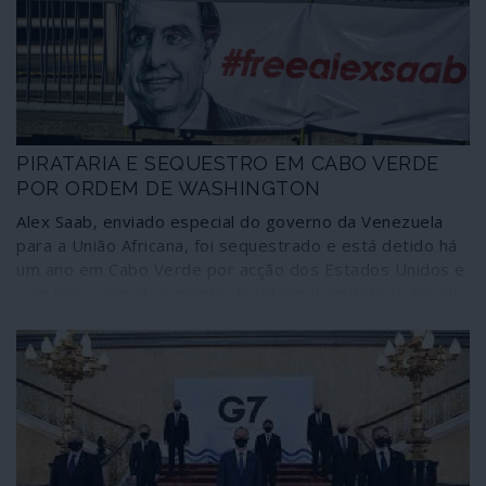
aproveitamento destas convulsões como “janelas de
oportunidade” para proceder ao “novo reinício”, o Great
Reset do capitalismo.
PIRATARIA E SEQUESTRO EM CABO VERDE
POR ORDEM DE WASHINGTON
Alex Saab, enviado especial do governo da Venezuela
para a União Africana, foi sequestrado e está detido há
um ano em Cabo Verde por acção dos Estados Unidos e
com base num documento da Interpol emitido já depois
de ter sido feita a captura. Este caso de pirataria e
sequestro, mantido à mão armada por um navio de
guerra norte-americano ancorado ao largo das costas
cabo-verdianas, não incomoda as sensíveis carpideiras
sobre “direitos humanos”, tão prontas a dar sinais
quando as violações são de outros azimutes.