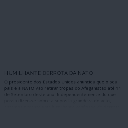
Nada mais falso quando do lote de preocupações
ambientais e sociais se retira deliberadamente a
actividade mais predadora da Terra: a guerra.
HUMILHANTE DERROTA DA NATO
O presidente dos Estados Unidos anunciou que o seu
país e a NATO vão retirar tropas do Afeganistão até 11
de Setembro deste ano. Independentemente do que
possa dizer-se sobre a suposta grandeza do acto,
estamos perante uma humilhante confissão de derrota
numa guerra que, ao cabo de 20 anos, deixou a
martirizada nação numa situação tão ou mais grave do
que aquela em que se encontrava quando a invasão