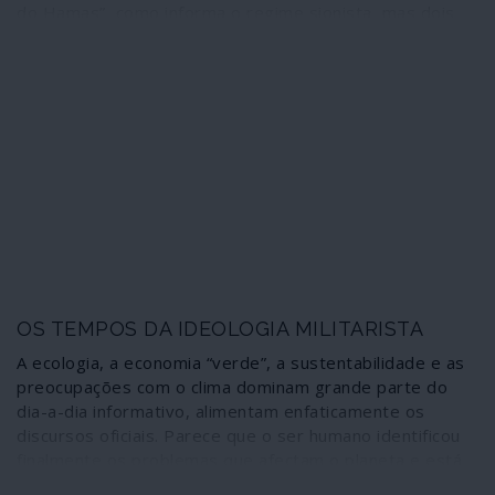
do Hamas”, como informa o regime sionista, mas dois
milhões de pessoas que vivem enclausuradas num
imenso campo de concentração do qual não podem
escapar. Não se trata de um “confronto”: é uma
barbárie. Algumas notas sobre o que está a passar-se.
OS TEMPOS DA IDEOLOGIA MILITARISTA
A ecologia, a economia “verde”, a sustentabilidade e as
preocupações com o clima dominam grande parte do
dia-a-dia informativo, alimentam enfaticamente os
discursos oficiais. Parece que o ser humano identificou
finalmente os problemas que afectam o planeta e está
disposto a enfrentá-los, a mudar de hábitos e atitudes.