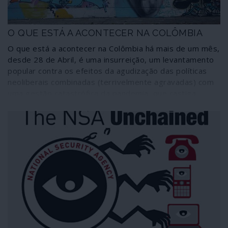
O QUE ESTÁ A ACONTECER NA COLÔMBIA
O que está a acontecer na Colômbia há mais de um mês,
desde 28 de Abril, é uma insurreição, um levantamento
popular contra os efeitos da agudização das políticas
neoliberais combinadas (terrivelmente agravadas) com
uma gestão catastrófica da pandemia, que castiga
sobretudo as camadas mais desfavorecidas. O que está
a acontecer na Colômbia é uma resposta brutal do
narco-Estado fascista contra a generalidade da
população através de um aparelho repressivo montado
ao longo de seis décadas e que tem nas forças armadas
o principal suporte, articulando as polícias de segurança,
as unidades móveis de assalto e a entranhada teia de
grupos paramilitares ou esquadrões da morte.