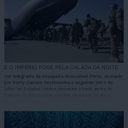
E O IMPÉRIO FOGE PELA CALADA DA NOITE
Um telegrama da insuspeita Associated Press, assinado
por Kathy Gannon, testemunha o seguinte: em 2 de
Julho “os Estados Unidos deixaram a base aérea de
Bagram no Afeganistão ao cabo de quase 20 anos
apagando as luzes e fugindo durante a noite sem
notificarem o novo comandante afegão da base, que
deu pela partida dos norte-americanos mais de duas
horas depois, segundo fontes afegãs”.