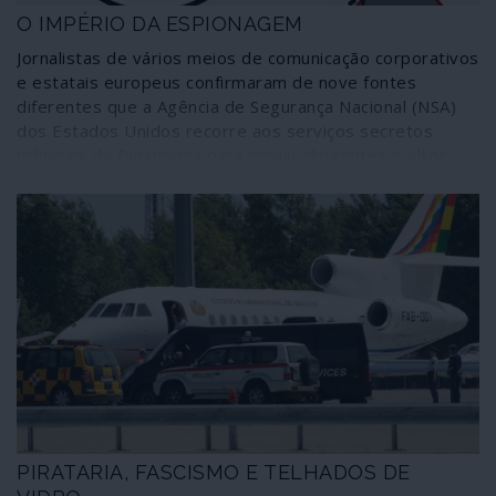
O IMPÉRIO DA ESPIONAGEM
Jornalistas de vários meios de comunicação corporativos
e estatais europeus confirmaram de nove fontes
diferentes que a Agência de Segurança Nacional (NSA)
dos Estados Unidos recorre aos serviços secretos
militares da Dinamarca para espiar dirigentes e altos
funcionários de países da União Europeia,
designadamente França, Alemanha, Suécia, Noruega,
Holanda e do próprio governo dinamarquês. O assunto
não é novo, obviamente, embora seja tratado como tal.
O que fica por apurar é a extensão, profundidade e
alcance deste mecanismo agora comprovado e
denunciado: a investigação incidiu sobre um documento
resultante de uma simples situação numa gigantesca e
ao mesmo tempo capilar malha de devassa.
PIRATARIA, FASCISMO E TELHADOS DE