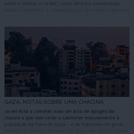
das elites do chamado “mundo ocidental”, que entraram
entre o Hamas e Israel”, como afirma a comunicação
em delírio sem se darem conta das rasteiras em que a
social corporativa. É o habitual jogo de enganos que visa
História as pode fazer cair. Enfim, um retrato
partilhar equitativamente responsabilidades numa
multifacetado do mundo de hoje.
situação de incomensurável desequilíbrio de forças e
que pretende colocar no mesmo plano os criminosos e
as vítimas. O que está a acontecer não é uma guerra, é
um massacre de uma das partes; e o único cessar-fogo
possível e credível para a situação é o reconhecimento
dos direitos do povo palestiniano estabelecidos nas leis
internacionais. Tudo o resto significa o arrastamento da
situação e o extermínio de um povo. Interrompeu-se
uma fase de chacina extrema por parte de Israel mas
prossegue o massacre paulatino de povo palestiniano
até novo auge ofensivo contra Gaza ou qualquer outro
território ocupado da Palestina.
GAZA, NOTAS SOBRE UMA CHACINA
Israel está a cometer mais um acto de apogeu da
chacina a que tem vindo a submeter impunemente a
população da Faixa de Gaza – e da Palestina em geral –
durante as últimas décadas. Os alvos não são “os túneis