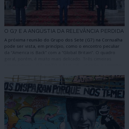
O G7 E A ANGÚSTIA DA RELEVÂNCIA PERDIDA
A próxima reunião do Grupo dos Sete (G7) na Cornualha
pode ser vista, em princípio, como o encontro peculiar
da “America is Back” com a “Global Britain”. O quadro
geral, porém, é muito mais delicado. Três cimeiras
consecutivas - G7, NATO e EUA-UE - abrirão o caminho
para o que se espera que seja um momento de
ansiedade: a cimeira Putin-Biden em Genebra, que
certamente não será um reinício.