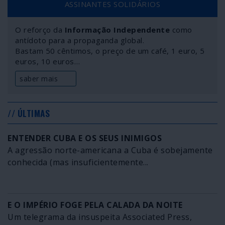
ASSINANTES SOLIDÁRIOS
risco” mas sim uma estratégia deliberada – para todos
os efeitos, uma estratégia terrorista.
O reforço da
Informação Independente
como
antídoto para a propaganda global.
Bastam 50 cêntimos, o preço de um café, 1 euro, 5
euros, 10 euros…
saber mais
// ÚLTIMAS
ENTENDER CUBA E OS SEUS INIMIGOS
A agressão norte-americana a Cuba é sobejamente
conhecida (mas insuficientemente...
E O IMPÉRIO FOGE PELA CALADA DA NOITE
Um telegrama da insuspeita Associated Press,