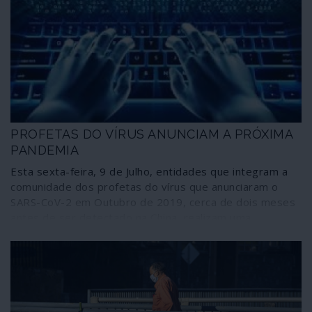
PROFETAS DO VÍRUS ANUNCIAM A PRÓXIMA
PANDEMIA
Esta sexta-feira, 9 de Julho, entidades que integram a
comunidade dos profetas do vírus que anunciaram o
SARS-CoV-2 em Outubro de 2019, cerca de dois meses
antes de ser detectado na China, realizam uma
simulação designada Cyber Polygon do que consideram
ser a próxima pandemia, uma ciberpandemia com tal
dimensão que, comparativamente, faria a crise da
COVID-19 parecer um “pequeno distúrbio”. Quem o diz
é o chefe do Fórum Económico Mundial (WEF na sigla
inglesa), Klaus Schwab, ardente defensor do