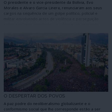
O presidente e o vice-presidente da Bolívia, Evo
Morales e Alvaro Garcia Linera, renunciaram aos seus
cargos na sequência de um golpe político, policial e
militar envolvendo actos de violência e perseguição
sobre sectores populares - a culminar um processo
terrorista de contestação dos resultados de eleições
legítimas, livres e democráticas. Em todo o
desenvolvimento do processo, iniciado muito antes do
acto eleitoral, estiveram sectores directamente
patrocinados pela embaixada dos Estados Unidos em La
Paz.
O DESPERTAR DOS POVOS
A paz podre do neoliberalismo globalizante e o
conformismo social que lhe corresponde estão a ser