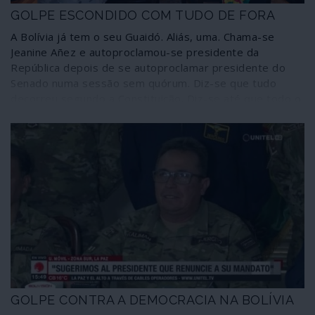
GOLPE ESCONDIDO COM TUDO DE FORA
A Bolívia já tem o seu Guaidó. Aliás, uma. Chama-se
Jeanine Añez e autoproclamou-se presidente da
República depois de se autoproclamar presidente do
Senado numa sessão sem quórum. Diz-se que tudo
decorreu segundo a Constituição. Diz-se até que todo o
golpe que destituiu o presidente eleito com mais de
47% dos votos, Evo Morales, foi “de acordo com a
Constituição” e em nome da “democracia”. Portanto, o
golpe não foi um golpe, apesar do terrorismo e dos
pronunciamentos militares, porque deu os resultados
que os “democratas” pretendiam: para já, entronizar
uma usurpadora.
GOLPE CONTRA A DEMOCRACIA NA BOLÍVIA