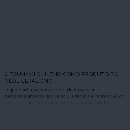
reprimida brutalmente, como é característica da polícia
chilena. Mas o movimento foi retomado pouco depois
por milhares e milhares de passageiros que, indignados
com a repressão, começaram a atacar e a incendiar
várias estações de metro. É impressionante o que
aconteceu a seguir.
O TSUNAMI CHILENO COMO PRODUTO DO
NEOLIBERALISMO
O que está a passar-se no Chile é mais um
desmascaramento das veias predatória e repressiva do
regime de neoliberalismo, por sinal no país onde foi
aplicado pela primeira vez de maneira nua e crua, sob o
controlo da ditadura fascista de Pinochet. A transição
para a “democracia” manteve a ditadura económica
intacta, pelo que a sublevação popular em curso traduz