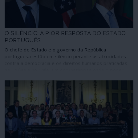
telemóveis.
O SILÊNCIO: A PIOR RESPOSTA DO ESTADO
PORTUGUÊS
O chefe de Estado e o governo da República
portuguesa estão em silêncio perante as atrocidades
contra a democracia e os direitos humanos praticadas
na Bolívia e no Chile. Em circunstâncias onde o poder
neoliberal se vê forçado a mostrar a sua verdadeira face
ditatorial para evitar a aplicação plena da democracia,
com todas as suas consequências, as principais figuras
do Estado português escolhem o silêncio, talvez a
maneira mais indigna de se identificarem com a
crueldade do sistema – ao mesmo tempo que ignoram a
Constituição da República.