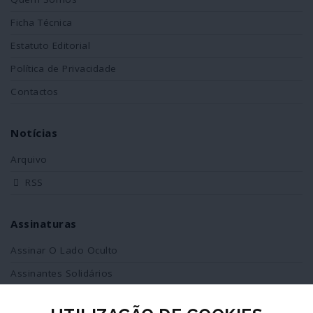
Ficha Técnica
Estatuto Editorial
Política de Privacidade
Contactos
Notícias
Arquivo
RSS
Assinaturas
Assinar O Lado Oculto
Assinantes Solidários