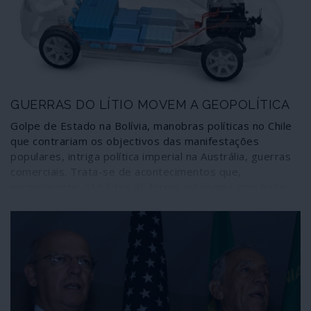
conspiradores estiveram em contacto directo com os
mesmos senadores dos Estados Unidos envolvidos nos
golpes de Guaidó contra a Venezuela. Estes e outros
factos, designadamente o papel da OEA, comprovam a
condução norte-americana do recente golpe de Estado
fascista na Bolívia.
GUERRAS DO LÍTIO MOVEM A GEOPOLÍTICA
Golpe de Estado na Bolívia, manobras políticas no Chile
que contrariam os objectivos das manifestações
populares, intriga política imperial na Austrália, guerras
comerciais. Trata-se de acontecimentos que,
normalmente, são lidos de forma autónoma com base
em incidências locais ou regionais. Porém, não podem
ser convenientemente interpretados se não forem
observados à luz de manobras geopolíticas de carácter
global relacionadas com um novo combustível
estratégico, capaz de rivalizar em importância com o
petróleo: o lítio. Sem ele não se fabricam as baterias
para a indústria de veículos eléctricos, em explosão, e
dos mais correntes gadets, a começar pelos