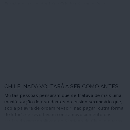
Fernández (presidente) e Cristina Kirchner (vice-
presidente) venceram as eleições sob a promessa de
combater a ditadura económica e social imposta pelos
Estados Unidos e o seu braço imperial, o FMI. Nos dias
em que o neoliberalismo sofre derrotas como na Bolívia
e contestação nas ruas do Chile, Equador, Peru e
Honduras, os resultados na Argentina desanuviam um
pouco mais os horizontes na América Latina e
contribuem para isolar aberrações como as do Brasil e
Paraguai. Além de devolverem a esperança aos tão
martirizados argentinos, vítimas de uma quebra de 10%
do PIB em dez anos e das múltiplas tragédias humanas
e sociais que isso representa.
CHILE: NADA VOLTARÁ A SER COMO ANTES
Muitas pessoas pensaram que se tratava de mais uma
manifestação de estudantes do ensino secundário que,
sob a palavra de ordem “evadir, não pagar, outra forma
de lutar”, se revoltavam contra novo aumento das
tarifas do metropolitano de Santiago do Chile, o quarto
em menos de dois anos. A acção dos estudantes foi