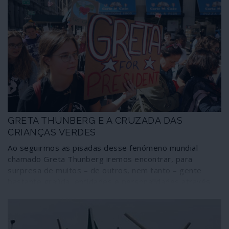
GRETA THUNBERG E A CRUZADA DAS
CRIANÇAS VERDES
Ao seguirmos as pisadas desse fenómeno mundial
chamado Greta Thunberg iremos encontrar, para
surpresa de muitos – de outros, nem tanto – gente
bastante graúda, entidades e personalidades através
das quais é possível detectar rastos do ex-vice-
presidente dos Estados Unidos da América, Al Gore, do
Goldman Sachs, o banco dos bancos, da Pepsi, dos
maiores fundos de activos do mundo, da Shell, da