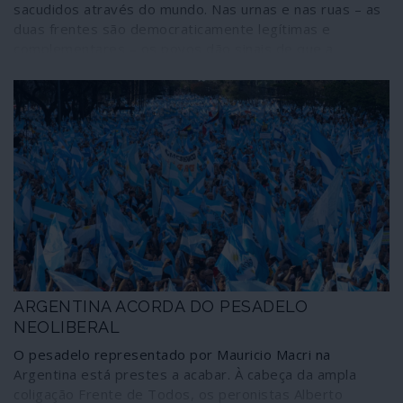
sacudidos através do mundo. Nas urnas e nas ruas – as
duas frentes são democraticamente legítimas e
complementares – os povos dão sinais de que a
sonolência hipnótica induzida pelo entertainment
mediático em que se transformou tudo o que tem a ver
com a vida das pessoas é uma arma que também se
desgasta, desmascara e vai perdendo eficácia. Uma
faúlha representada por um aumento de preços, um
corte de subsídios sociais, o lançamento de mais um
imposto tornaram-se agora susceptíveis de provocar
grandes e vibrantes explosões sociais. A arbitrariedade
e a impunidade do sistema dominante começam a
encontrar barreiras humanas.
ARGENTINA ACORDA DO PESADELO
NEOLIBERAL
O pesadelo representado por Mauricio Macri na
Argentina está prestes a acabar. À cabeça da ampla
coligação Frente de Todos, os peronistas Alberto