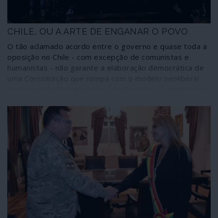
CHILE, OU A ARTE DE ENGANAR O POVO
O tão aclamado acordo entre o governo e quase toda a
oposição no Chile - com excepção de comunistas e
humanistas - não garante a elaboração democrática de
uma Constituição que rompa com o modelo neoliberal
imposto pela férrea ditadura de Pinochet. O acordo não
garante mesmo a elaboração da Constituição por uma
assembleia constituinte totalmente eleita por voto
directo. E reserva a exigência de aprovação da Carta
por dois terços dos constituintes, entregando as
decisões essenciais do país ao veto dos mesmos de
sempre. Assim se engana um poderoso e genuíno
levantamento popular.