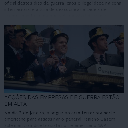
oficial destes dias de guerra, caos e ilegalidade na cena
internacional é altura de descodificar a cadeia de
acontecimentos para que seja possível distribuir
responsabilidades e invalidar mentiras. Se os Estados
Unidos da América, como é habitual e natural,
sobressaem como os artífices de uma trama que
ameaça o planeta, é importante notar que o “nosso
mundo civilizado”, com a NATO e a União Europeia à
cabeça, não fazem figura de inocentes. Aliás, nem o
governo da República Portuguesa se salva.
ACÇÕES DAS EMPRESAS DE GUERRA ESTÃO
EM ALTA
No dia 3 de Janeiro, a seguir ao acto terrorista norte-
americano para assassinar o general iraniano Qasem
Suleimani, o índice bolsista norte-americano S&P