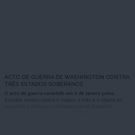
funções, a justificação de ocupar a presidência do
Parlamento para continuar a ser “chefe de Estado”
deixou de existir. Então, Washington resolveu o
problema: inventou uma Assembleia Nacional paralela na
sede de um jornal de oposição e “elegeu” Guaidó o seu
presidente. No “quintal das traseiras” vale tudo para
impôr “a legalidade”.
ACTO DE GUERRA DE WASHINGTON CONTRA
TRÊS ESTADOS SOBERANOS
O acto de guerra cometido em 3 de Janeiro pelos
Estados Unidos contra o Iraque, o Irão e o Líbano ao
atacarem o aeroporto internacional de Bagdad e
assassinarem altos dirigentes iraquianos, iranianos e
libaneses aumenta dramaticamente o nível de
instabilidade em todo o Médio Oriente e multiplicará o
número de incidentes militares através da região. Os