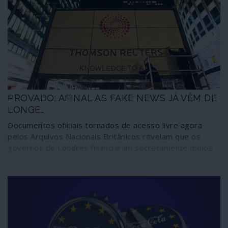
governos de Morales. Os colonialismos associam-se.
PROVADO: AFINAL AS FAKE NEWS JÁ VÊM DE
LONGE…
Documentos oficiais tornados de acesso livre agora
pelos Arquivos Nacionais Britânicos revelam que os
governos de Londres financiaram secretamente meios
de comunicação como a agência Reuters e a BBC para
publicarem falsas notícias contra a União Soviética,
instituições e organizações comunistas. Os documentos
dizem respeito ao período entre 1945 e 1977; nada
indica que tais procedimentos tenham sido
abandonados desde então, independentemente das
alterações na cena internacional e das mudanças de