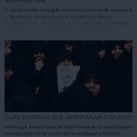
WASHINGTON
O separatismo na região autónoma chinesa de Xinjiang e
a “libertação do povo uigure surgem nos menus
ocidentais para “democratizar” a China, mas a realidade
nada tem a ver com as intenções proclamadas e a
verdadeira situação no território. Além de Xinjiang ter
dado o salto do feudalismo para a modernidade em
algumas décadas, a região desempenha um papel fulcral
nas acções chinesas de internacionalização. Daí que os
Estados Unidos e aliados não tenham hesitado em criar
e manipular grupos terroristas “uigures” da família da al-
Qaida que tanto estão activos internamente como
podem ser exportados temporariamente, como
aconteceu na guerra contra a Síria.
DUAS SEMANAS QUE ARREPIARAM O MUNDO
Antes que a enxurrada de desinformação produzida pela
comunicação social corporativa mistifique a história