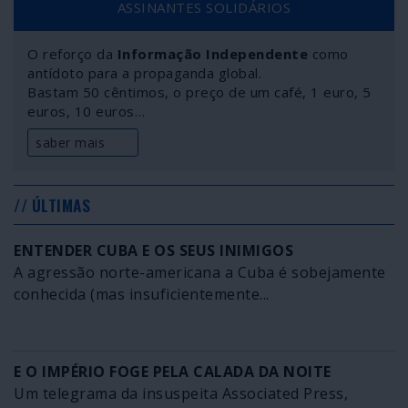
ASSINANTES SOLIDÁRIOS
do governo de Tripoli reconhecido pela ONU e a União
Europeia, é apenas um dos muitos movimentos em
O reforço da
Informação Independente
como
curso na sombra dos holofotes mediáticos. E a Turquia
antídoto para a propaganda global.
acaba de aprovar o envio de tropas regulares para a
Bastam 50 cêntimos, o preço de um café, 1 euro, 5
Líbia.
euros, 10 euros…
saber mais
// ÚLTIMAS
ENTENDER CUBA E OS SEUS INIMIGOS
A agressão norte-americana a Cuba é sobejamente
conhecida (mas insuficientemente...
E O IMPÉRIO FOGE PELA CALADA DA NOITE
Um telegrama da insuspeita Associated Press,