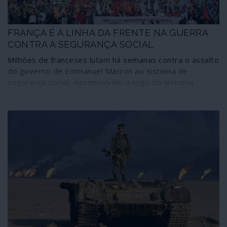
FRANÇA É A LINHA DA FRENTE NA GUERRA
CONTRA A SEGURANÇA SOCIAL
Milhões de franceses lutam há semanas contra o assalto
do governo de Emmanuel Macron ao sistema de
segurança social, desenvolvido a rogo do sistema
financeiro privado, ansioso por transformar em lucros os
descontos de vidas de trabalho. E, contudo, o sistema
francês de pensões – considerado um dos melhores do
mundo - é saudável e capaz de absorver naturalmente o
défice, de tal maneira que os próprios mentores da
“reforma” admitem que não haveria urgência em fazê-la.
Como a seguir se demonstra nas respostas do
académico Salim Lamrani a 10 perguntas sobre o
assunto, bastaria, por exemplo, que as mulheres
tivessem salários iguais aos dos homens ou que
houvesse um combate sério à evasão fiscal para o
actual sistema de pensões estar perfeitamente
equilibrado. França é, pois, a linha da frente da luta