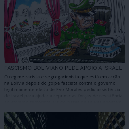
FASCISMO BOLIVIANO PEDE APOIO A ISRAEL
O regime racista e segregacionista que está em acção
na Bolívia depois do golpe fascista contra o governo
legitimamente eleito de Evo Morales pediu assistência
de Israel para ajudar a reprimir as forças de resistência
ao governo terrorista. Os golpistas de La Paz apostam
assim na vasta experiência de Israel na guerra contra
populações enraizadas e em limpezas étnicas para
tentarem submeter especialmente as comunidades
indígenas que conquistaram direitos durante os