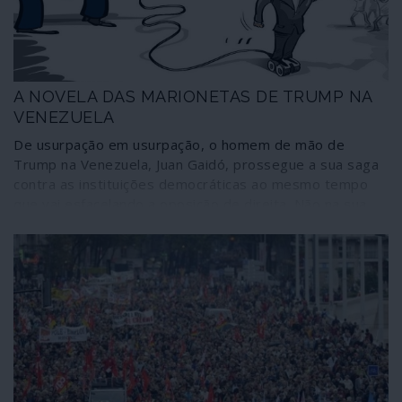
A NOVELA DAS MARIONETAS DE TRUMP NA
VENEZUELA
De usurpação em usurpação, o homem de mão de
Trump na Venezuela, Juan Gaidó, prossegue a sua saga
contra as instituições democráticas ao mesmo tempo
que vai esfacelando a oposição de direita. Não na sua
qualidade de presidente da República “interino” mas na
de “presidente” de um parlamento paralelo decidiu
nomear um chefe fascista ausente do país para
“recuperar” a estação de televisão Telesur, espaço de
liberdade de expressão e informação na América Latina.
Desconhece-se como se processará o assalto às
instalações e fontes de emissão, mas Washington não
desiste de agitar Guaidó.