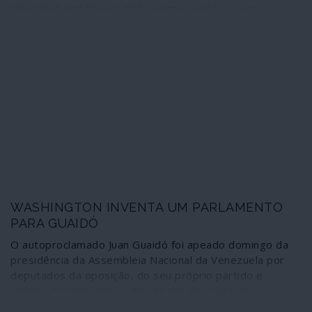
(Standard and Poors) 500 registou perdas, com
excepção das empresas de material de guerra, cujas
acções subiram, em média, quase dois por cento.
WASHINGTON INVENTA UM PARLAMENTO
PARA GUAIDÓ
O autoproclamado Juan Guaidó foi apeado domingo da
presidência da Assembleia Nacional da Venezuela por
deputados da oposição, do seu próprio partido e
aliados. O cargo serviu-lhe, há um ano, para se
catapultar à “presidência interina” do país. Despedido de