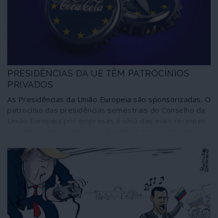
proprietários daqueles e outros órgãos de informação.
PRESIDÊNCIAS DA UE TÊM PATROCÍNIOS
PRIVADOS
As Presidências da União Europeia são sponsorizadas. O
patrocínio das presidências semestrais do Conselho da
União Europeia por empresas é uma das mais recentes
tendências de negócio envolvendo a governação da UE.
Não importa que tais procedimentos representem
conflitos de interesses e acentuem promiscuidades
comercializando os direitos dos cidadãos europeus e
tornando instituições públicas influenciadas por
estratégias privadas. É o domínio da arbitrariedade
neoliberal.