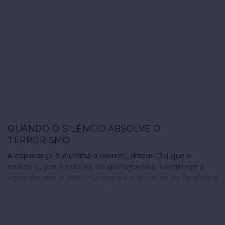
Rússia – uma estratégia cujo comando poderia ser
assumido pela Alemanha. Mas será apenas uma maneira
de testar a hegemonia chinesa?
QUANDO O SILÊNCIO ABSOLVE O
TERRORISMO
A esperança é a última a morrer, dizem. Daí que o
mundo e, por inerência, os portugueses, continuem a
aguardar que a União Europeia e o governo da República
Portuguesa se pronunciem sobre a tentativa de invasão
da Venezuela patrocinada pelo “presidente interino” que
reconhecem, Juan Guaidó, e cujo “objectivo principal”,
confessado contratualmente, era o de capturar, enviar