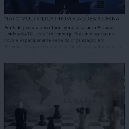
NATO MULTIPLICA PROVOCAÇÕES À CHINA
Em 8 de Junho o secretário-geral da aliança Estados
Unidos-NATO, Jens Stoltenberg, fez um discurso na
nova e espampanante sede da organização em
Bruxelas. Seguiu-se uma selecção de perguntas idiotas
mas, apesar da previsibilidade das declarações banais
de Stoltenberg e da cumplicidade dos entrevistadores,
foi dito o suficiente para se perceber que a NATO ainda
está à procura de inimigos para tentar justificar a sua
periclitante existência.