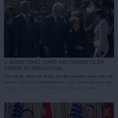
O BANDITISMO COMO INSTRUMENTO DA
ORDEM INTERNACIONAL
Elon Musk, dono da Tesla, um dos homens mais ricos do
mundo, twittou tranquilamente, como quem anuncia que
vai jogar ténis, que “daremos o golpe em quem
quisermos”. E aconselhou: “lidem com isso”. As palavras
foram escritas num contexto relacionado com o golpe
fascista na Bolívia, que permitiu a Musk desbloquear o
livre acesso às maiores reservas de lítio do mundo,
essenciais para a parte gorda dos seus negócios, os