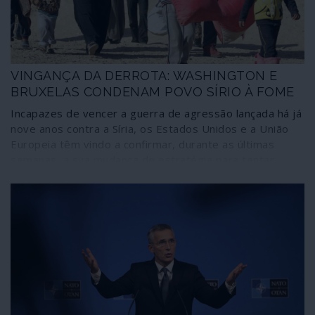
VINGANÇA DA DERROTA: WASHINGTON E
BRUXELAS CONDENAM POVO SÍRIO À FOME
Incapazes de vencer a guerra de agressão lançada há já
nove anos contra a Síria, os Estados Unidos e a União
Europeia têm vindo a confirmar, durante as últimas
semanas, a sua mudança de estratégia para tentar
colocar em Damasco os seus servidores: impor a fome
ao povo sírio em cima da pandemia de COVID-19 e
provocar uma explosão social interna.