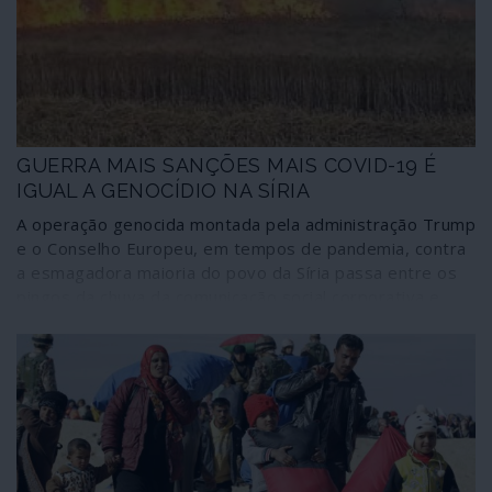
GUERRA MAIS SANÇÕES MAIS COVID-19 É
IGUAL A GENOCÍDIO NA SÍRIA
A operação genocida montada pela administração Trump
e o Conselho Europeu, em tempos de pandemia, contra
a esmagadora maioria do povo da Síria passa entre os
pingos da chuva da comunicação social corporativa e
avança em todo o terreno sem que as Nações Unidas
manifestem a menor intenção de travar a tragédia
recaindo sobre pelo menos 17 milhões de pessoas.