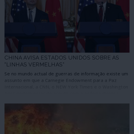
acumuladores de energia.
CHINA AVISA ESTADOS UNIDOS SOBRE AS
"LINHAS VERMELHAS"
Se no mundo actual de guerras de informação existe um
assunto em que a Carnegie Endowment para a Paz
Internacional, a CNN, o NEW York Times e o Washington
Post podem estar de acordo com a agência chinesa
Xinhua e a publicação oficial chinesa Global Times é o de
que Michael Pompeo é o pior secretário de Estado da
história dos Estados Unidos. E os danos estão feitos.