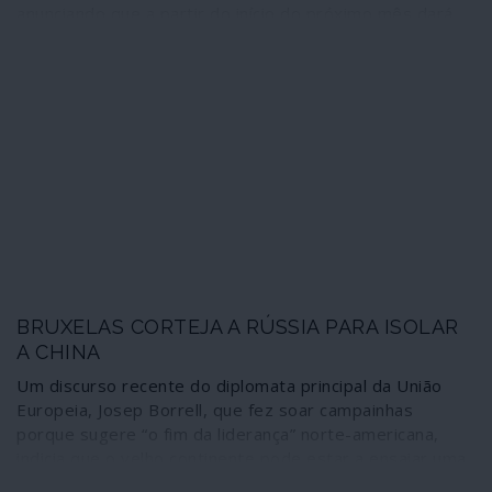
anunciando que a partir do início do próximo mês dará
os passos governamentais, parlamentares e militares
que considera necessários para anexar o Vale do
Jordão, no território palestiniano da Cisjordânia. Além
disso, tenciona integrar no Estado de Israel os
colonatos construídos ilegalmente no mesmo território
durante os últimos 60 anos. Estes movimentos
representam, de facto, a extinção da chamada “solução
de dois Estados” na Palestina histórica, estabelecida em
1948 pelas Nações Unidas e reactivada durante os
passados anos noventa. Os criminosos não escondem o
crime, os avisos estão feitos: ninguém poderá dizer que
será apanhado de surpresa.
BRUXELAS CORTEJA A RÚSSIA PARA ISOLAR
A CHINA
Um discurso recente do diplomata principal da União
Europeia, Josep Borrell, que fez soar campainhas
porque sugere “o fim da liderança” norte-americana,
indicia que o velho continente pode estar a ensaiar uma
nova ordem nas relações com a Ásia namorando a