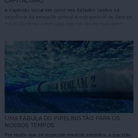
CAPITALISMO
A explosão social em curso nos Estados Unidos na
sequência da execução policial e extrajudicial de George
Floyd não é nova num país que nasceu do massacre
organizado e sistemáticos dos povos indígenas do seu
território. É a revolta de oprimidos, explorados,
discriminados e excluídos por um sistema que não sabe
– nem pode – funcionar de outra maneira: com base na
violência e na intimidação.
UMA FÁBULA DO PIPELINISTÃO PARA OS
NOSSOS TEMPOS
Por muito que se especule noutros sentidos, a questão