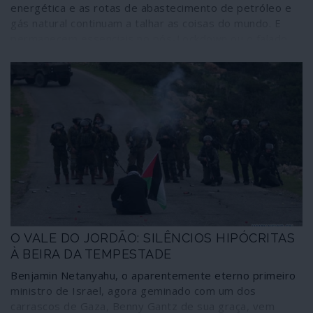
energética e as rotas de abastecimento de petróleo e
gás natural continuam a talhar as coisas do mundo. E
permanecem essenciais no pós-Lockdown ou o falado
“novo normal”. Pelo que as guerras dos pipelines
continuam activas: aí, entre destroços de vários
projectos, estão no caminho do êxito pleno os que
materializam a cada vez mais forte parceria estratégica
entre a Rússia e a China e também os laços que, para
desespero de Washington, canalizam energia russa para
dois relevantes membros da NATO – Alemanha e
Turquia.
O VALE DO JORDÃO: SILÊNCIOS HIPÓCRITAS
À BEIRA DA TEMPESTADE
Benjamin Netanyahu, o aparentemente eterno primeiro
ministro de Israel, agora geminado com um dos
carrascos de Gaza, Benny Gantz de sua graça, vem