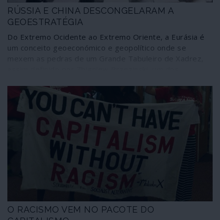
RÚSSIA E CHINA DESCONGELARAM A
GEOESTRATÉGIA
Do Extremo Ocidente ao Extremo Oriente, a Eurásia é
um conceito geoeconómico e geopolítico onde se
mexem as pedras de um Grande Tabuleiro de Xadrez,
assim definido por Zbigniew Brzezinski, um dos
estrategos imperialistas a par de Henry Kissinger.
Nesse cenário deverão ser enquadrados os passos em
curso para um desanuviamento entre a União Europeia e
a Rússia – para desespero da administração Trump –
mas também as contradições existentes na redefinição
de uma nova ordem internacional onde a parceria
estratégica Rússia-China tem um papel cada vez mais
determinante – descongelando a geoestratégia
moldada pelo imperialismo.
O RACISMO VEM NO PACOTE DO