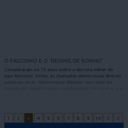
para os Estados Unidos ou assassinar o presidente
legítimo, Nicolás Maduro.
O FASCISMO E O “REGIME DE SONHO”
Completaram-se 75 anos sobre a derrota militar do
nazi-fascismo. Então, as chamadas democracias liberais
juntaram-se às “democracias iliberais” em redor da
agenda de comemorações estabelecida por estas e que
apaga da História o decisivo contributo da União
Soviética para a vitória – ditando assim a segunda morte
das mais 26 milhões pessoas sacrificadas neste país
para que ela fosse possível. Não foi uma celebração, foi
1
2
3
4
5
6
7
8
9
10
uma vingança.