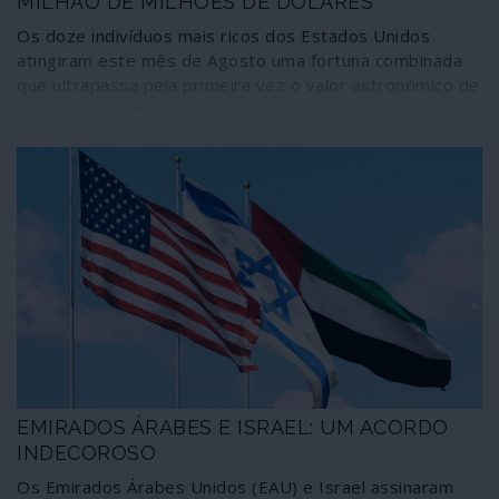
MILHÃO DE MILHÕES DE DÓLARES
Os doze indivíduos mais ricos dos Estados Unidos
atingiram este mês de Agosto uma fortuna combinada
que ultrapassa pela primeira vez o valor astronómico de
um bilião (um milhão de milhões) de dólares. Este
número foi obtido graças a uma aceleração explosiva
dos fluxos de riqueza entre Março e Agosto, cerca de
40%, coincidindo com a recessão económica decorrente
da pandemia de COVID-19 e as “medidas
estabilizadoras” dos mercados e de “ajuda” económica
decididas pelas autoridades norte-americanas – e
outras, como a Comissão Europeia. Operações como a
febril especulação nos mercados financeiros e
actividades desenvolvidas sob a capa de “filantropia”
estão na base dos níveis obscenos de riqueza dos 12
plutocratas, transformados em vedetas sociais pela
comunicação social corporativa.
EMIRADOS ÁRABES E ISRAEL: UM ACORDO
INDECOROSO
Os Emirados Árabes Unidos (EAU) e Israel assinaram