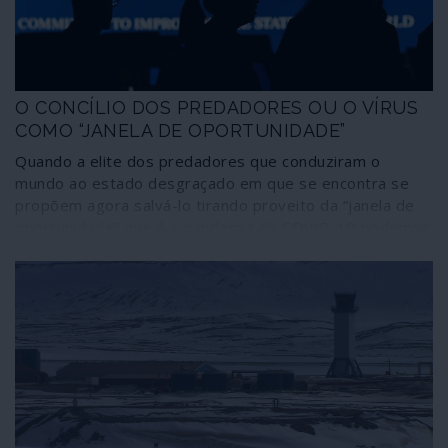
aumentando exponencialmente o tráfego aéreo militar,
enquanto a actividade da aviação civil é restringida por
causa do COVID.
O CONCÍLIO DOS PREDADORES OU O VÍRUS
COMO “JANELA DE OPORTUNIDADE”
Quando a elite dos predadores que conduziram o
mundo ao estado desgraçado em que se encontra se
propõem agora salvá-lo tirando proveito da “janela de
oportunidade” que é a pandemia de COVID-19 podemos
deduzir que há nuvens ainda mais negras no horizonte.