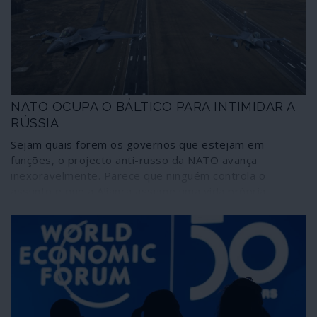
NATO OCUPA O BÁLTICO PARA INTIMIDAR A
RÚSSIA
Sejam quais forem os governos que estejam em
funções, o projecto anti-russo da NATO avança
inexoravelmente. Parece que ninguém controla o
assunto e que a Aliança assume uma vida própria
sobrepondo-se aos executivos dos Estados membros.
A colocação de um dispositivo nuclear nos países
bálticos, acompanhada por uma sucessão de jogos de
guerra sem interrupção na mesma região, é um novo
passo na criação de um clima de tensão cada vez mais
próximo do conflito aberto. Tensão acompanhada por
despesas militares em progressão constante, em
prejuízo dos investimentos sociais nos países aliados. E