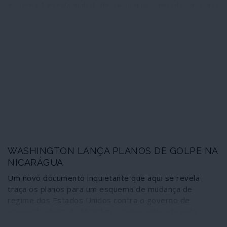
governa à escala global, dir-se-ia que compadecidos das
desigualdades gritantes, compungidos com as injustiças
avassaladoras. Mergulham as mãos nos seus biliões e
espalham uns trocos no apoio a causas fracturantes e
que mobilizam a consciência de grande parte da
humanidade. É certo que isso não os impede de serem
cada vez mais ricos, antes pelo contrário, mas quem
pode levar-lhes a mal? O mundo é assim!...
WASHINGTON LANÇA PLANOS DE GOLPE NA
NICARÁGUA
Um novo documento inquietante que aqui se revela
traça os planos para um esquema de mudança de
regime dos Estados Unidos contra o governo de
esquerda eleito da Nicarágua, supervisionado pela
USAID, a fim de implantar uma "economia de mercado",