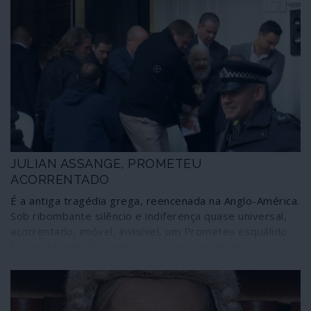
JULIAN ASSANGE, PROMETEU
ACORRENTADO
É a antiga tragédia grega, reencenada na Anglo-América.
Sob ribombante silêncio e indiferença quase universal,
acorrentado, imóvel, invisível, um Prometeu esquálido
foi transferido do patíbulo para um julgamento-
espectáculo num tribunal gótico fake, dentro de uma
prisão medieval.