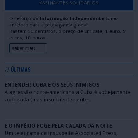
ASSINANTES SOLIDÁRIOS
empresas chinesas possuidoras do plano A para
restauração e modernização das infraestruturas
O reforço da
Informação Independente
como
desenvolvimentistas e produtivas do país. O Líbano
antídoto para a propaganda global.
está numa encruzilhada: mais da mesma degradação sob
Bastam 50 cêntimos, o preço de um café, 1 euro, 5
o mito neoliberal da “Paris do Oriente”; ou virar-se para
euros, 10 euros…
Leste, ao reencontro da história, da cultura e de uma via
de desenvolvimento independente.
saber mais
// ÚLTIMAS
ENTENDER CUBA E OS SEUS INIMIGOS
A agressão norte-americana a Cuba é sobejamente
conhecida (mas insuficientemente...
E O IMPÉRIO FOGE PELA CALADA DA NOITE
Um telegrama da insuspeita Associated Press,