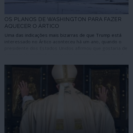
OS PLANOS DE WASHINGTON PARA FAZER
AQUECER O ÁRTICO
Uma das indicações mais bizarras de que Trump está
interessado no Ártico aconteceu há um ano, quando o
presidente dos Estados Unidos afirmou que gostaria de
comprar Gronelândia, um vasto território insular que é
uma região autónoma da Dinamarca. A ilha tem
aproximadamente a mesma dimensão da Arábia Saudita,
um pouco menor que a da Índia, e alberga uma base do
Pentágono em Thule, a qual, entre outras coisas, “é a
base militar norte-americana mais ao Norte e a única
instalação desse tipo ao Norte do Círculo Polar Ártico”,
como nos diz a Defense News.