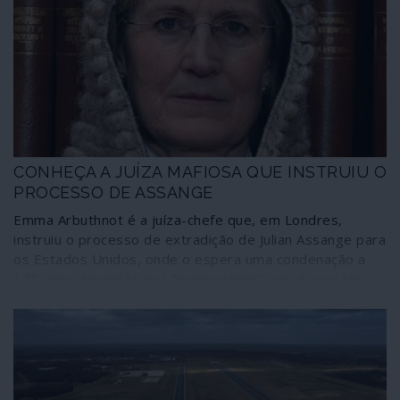
CONHEÇA A JUÍZA MAFIOSA QUE INSTRUIU O
PROCESSO DE ASSANGE
Emma Arbuthnot é a juíza-chefe que, em Londres,
instruiu o processo de extradição de Julian Assange para
os Estados Unidos, onde o espera uma condenação a
175 anos de prisão por “espionagem”, isto é, por ter
publicado, enquanto jornalista de investigação, provas
dos crimes de guerra dos Estados Unidos, entre os
quais vídeos de massacres de civis no Iraque e no
Afeganistão. No processo, confiado à juíza Vanessa
Baraitser, foram rejeitados todos os requerimentos da
defesa.