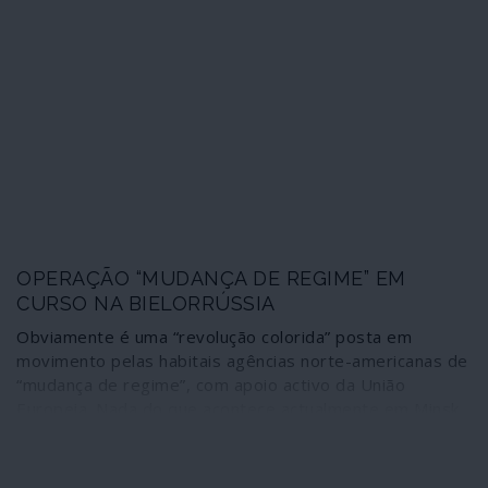
impor a repressão e expulsão dos sandinistas e
instaurar a selva neoliberal. Os projectos escondem-se
sob os habituais sofismas da “ajuda humanitária” e da
“transição para a democracia”. Segundo os cenários
elaborados, até uma “grande crise sanitária” pode
ajudar ao golpe.
OPERAÇÃO “MUDANÇA DE REGIME” EM
CURSO NA BIELORRÚSSIA
Obviamente é uma “revolução colorida” posta em
movimento pelas habitais agências norte-americanas de
“mudança de regime”, com apoio activo da União
Europeia. Nada do que acontece actualmente em Minsk,
na Bielorrússia, é novo: já foi observado na Geórgia, no
Cazaquistão, na Moldávia, nas “primaveras árabes”,
durante mais de vinte anos na Venezuela, na Nicarágua