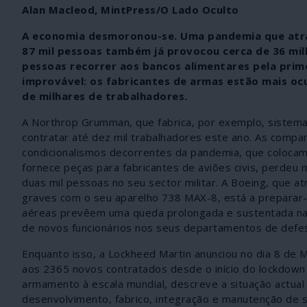
Alan Macleod, MintPress/O Lado Oculto
A economia desmoronou-se. Uma pandemia que atra
87 mil pessoas também já provocou cerca de 36 mi
pessoas recorrer aos bancos alimentares pela prime
improvável: os fabricantes de armas estão mais o
de milhares de trabalhadores.
A Northrop Grumman, que fabrica, por exemplo, sistemas
contratar até dez mil trabalhadores este ano. As compa
condicionalismos decorrentes da pandemia, que colocam
fornece peças para fabricantes de aviões civis, perdeu 
duas mil pessoas no seu sector militar. A Boeing, que a
graves com o seu aparelho 738 MAX-8, está a preparar
aéreas prevêem uma queda prolongada e sustentada nas
de novos funcionários nos seus departamentos de defesa,
Enquanto isso, a Lockheed Martin anunciou no dia 8 de M
aos 2365 novos contratados desde o início do lockdown
armamento à escala mundial, descreve a situação actual
desenvolvimento, fabrico, integração e manutenção de s