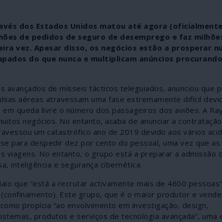
vés dos Estados Unidos matou até agora (oficialmente
lhões de pedidos de seguro de desemprego e faz milhõe
ira vez. Apesar disso, os negócios estão a prosperar n
cupados do que nunca e multiplicam anúncios procurand
 avançados de mísseis tácticos teleguiados, anunciou que p
nhias aéreas atravessam uma fase extremamente difícil devi
 em queda livre o número dos passageiros dos aviões. A Ra
muitos negócios. No entanto, acaba de anunciar a contrataçã
travessou um catastrófico ano de 2019 devido aos vários aci
-se para despedir dez por cento do pessoal, uma vez que a
 viagens. No entanto, o grupo está a preparar a admissão 
 inteligência e segurança cibernética.
aio que “está a recrutar activamente mais de 4600 pessoas”,
 (confinamento). Este grupo, que é o maior produtor e vend
 como propícia “ao envolvimento em investigação, design,
istemas, produtos e serviços de tecnologia avançada”, uma 