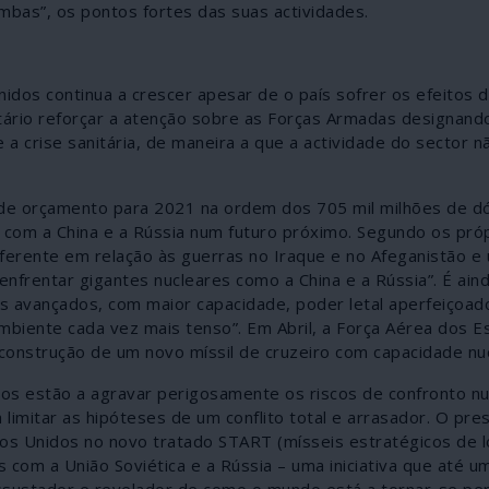
bombas”, os pontos fortes das suas actividades.
nidos continua a crescer apesar de o país sofrer os efeitos 
tário reforçar a atenção sobre as Forças Armadas designand
a crise sanitária, de maneira a que a actividade do sector n
de orçamento para 2021 na ordem dos 705 mil milhões de dó
 com a China e a Rússia num futuro próximo. Segundo os pró
erente em relação às guerras no Iraque e no Afeganistão e
nfrentar gigantes nucleares como a China e a Rússia”. É ain
s avançados, com maior capacidade, poder letal aperfeiçoad
mbiente cada vez mais tenso”. Em Abril, a Força Aérea dos E
nstrução de um novo míssil de cruzeiro com capacidade nuc
os estão a agravar perigosamente os riscos de confronto nu
a limitar as hipóteses de um conflito total e arrasador. O pre
dos Unidos no novo tratado START (mísseis estratégicos de 
com a União Soviética e a Rússia – uma iniciativa que até u
ssustador e revelador de como o mundo está a tornar-se per