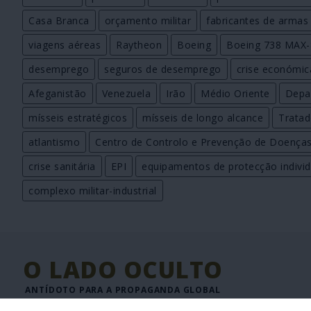
Casa Branca
orçamento militar
fabricantes de armas
viagens aéreas
Raytheon
Boeing
Boeing 738 MAX-
desemprego
seguros de desemprego
crise económic
Afeganistão
Venezuela
Irão
Médio Oriente
Depa
mísseis estratégicos
mísseis de longo alcance
Trata
atlantismo
Centro de Controlo e Prevenção de Doença
crise sanitária
EPI
equipamentos de protecção individ
complexo militar-industrial
O LADO OCULTO
ANTÍDOTO PARA A PROPAGANDA GLOBAL
JORNAL DIGITAL DE INFORMAÇÃO INTERNACIONAL