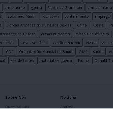
armamento
guerra
Northrop Grumman
companhias a
8
Lockheed Martin
lockdown
confinamento
emprego
a
Forças Armadas dos Estados Unidos
China
Rússia
Ir
rtamento da Defesa
armas nucleares
mísseis de cruzeiro
do START
União Soviética
conflito nuclear
NATO
Alianç
s
CDC
Organização Mundial de Saúde
OMS
saúde
e
ual
kits de testes
material de guerra
Trump
Donald T
Sobre Nós
Notícias
Quem Somos
Arquivo