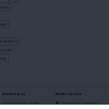
éreas
aque
a Atlântica
ducação
rump
Assinaturas
Redes Sociais
Assinar O Lado Oculto
Siga-nos no facebook