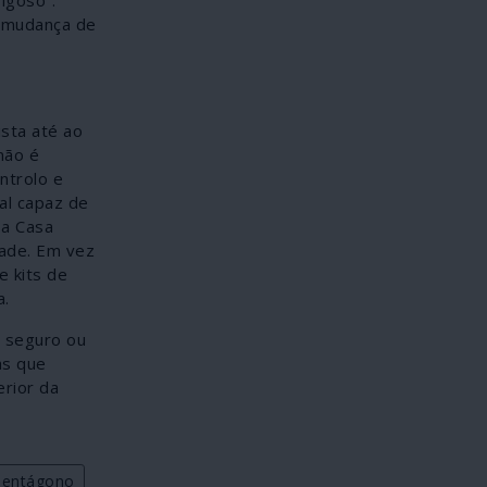
e mudança de
sta até ao
não é
ntrolo e
al capaz de
 a Casa
dade. Em vez
e kits de
a.
s seguro ou
as que
rior da
Pentágono