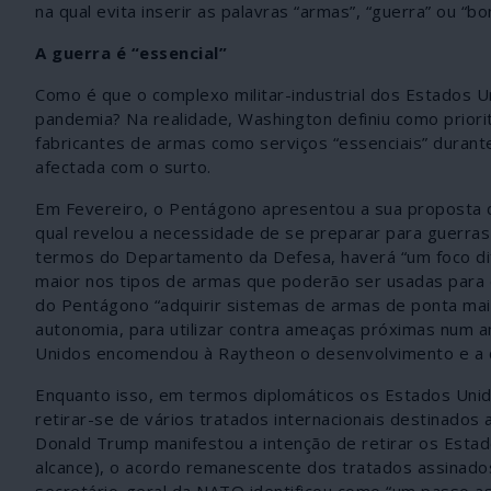
na qual evita inserir as palavras “armas”, “guerra” ou “
A guerra é “essencial”
Como é que o complexo militar-industrial dos Estados U
pandemia? Na realidade, Washington definiu como priori
fabricantes de armas como serviços “essenciais” durante 
afectada com o surto.
Em Fevereiro, o Pentágono apresentou a sua proposta 
qual revelou a necessidade de se preparar para guerras
termos do Departamento da Defesa, haverá “um foco dif
maior nos tipos de armas que poderão ser usadas para e
do Pentágono “adquirir sistemas de armas de ponta mai
autonomia, para utilizar contra ameaças próximas num a
Unidos encomendou à Raytheon o desenvolvimento e a co
Enquanto isso, em termos diplomáticos os Estados Unid
retirar-se de vários tratados internacionais destinados 
Donald Trump manifestou a intenção de retirar os Esta
alcance), o acordo remanescente dos tratados assinados 
secretário-geral da NATO identificou como “um passo a