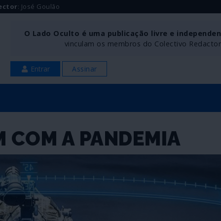
ector
: José Goulão
O Lado Oculto é uma publicação livre e independe
vinculam os membros do Colectivo Redactoria
Entrar
Assinar
M COM A PANDEMIA