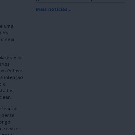
Africana, foi...
Mais notícias...
de uma
o os
ão seja
lares e na
prios
 um ênfase
da intenção
o e
stados
lear.
clear ao
sidente
longo
m ex-vice-
igoso”.