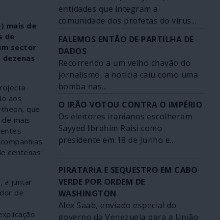
entidades que integram a
comunidade dos profetas do vírus...
) mais de
s de
FALEMOS ENTÃO DE PARTILHA DE
um sector
DADOS
o dezenas
Recorrendo a um velho chavão do
jornalismo, a notícia caiu como uma
bomba nas...
rojecta
do aos
O IRÃO VOTOU CONTRA O IMPÉRIO
ytheon, que
Os eleitores iranianos escolheram
o de mais
Sayyed Ibrahim Raisi como
dentes
presidente em 18 de Junho e...
s companhias
de centenas
PIRATARIA E SEQUESTRO EM CABO
VERDE POR ORDEM DE
 a juntar
edor de
WASHINGTON
Alex Saab, enviado especial do
explicação
governo da Venezuela para a União