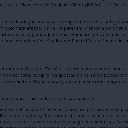
clear, o Plano de Ação Conjunto Global (JCPOA), até Outubr
 fora do Afeganistão - para sempre. Portanto, a solução ap
 diplomata afegão, os Talibã parecem prontos a partilhar 
(Partido Islâmico), onde Jome Khan Hamdard, um comandante 
 e apoiado pela Arábia Saudita e o Paquistão, está muito in
ontexto da visita dos Talibã a Houston e mostrando como as
 Trata-se, como sempre, da questão de os Talibã receberem 
 atravessando o Afeganistão; agora com a sua reafirmação n
esmagadora maioria dos talibãs são pashtuns.
de casa sobre como "conhecer o seu inimigo", neste caso pr
ferentes, estão ligados por um sistema comum de valores 
entais. Essa é a essência do seu código de conduta - o fasci
ntos islâmicos, o pashtunwali está em total contradição co