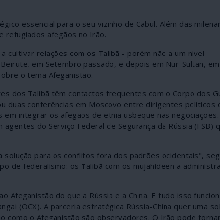
gico essencial para o seu vizinho de Cabul. Além das milena
de refugiados afegãos no Irão.
cultivar relações com os Talibã - porém não a um nível
m Beirute, em Setembro passado, e depois em Nur-Sultan, e
sobre o tema Afeganistão.
deres dos Talibã têm contactos frequentes com o Corpo dos G
ou duas conferências em Moscovo entre dirigentes políticos 
 em integrar os afegãos de etnia usbeque nas negociações
m agentes do Serviço Federal de Segurança da Rússia (FSB) 
a solução para os conflitos fora dos padrões ocidentais", s
ipo de federalismo: os Talibã com os mujahideen a administra
o Afeganistão do que a Rússia e a China. E tudo isso funcio
gai (OCX). A parceria estratégica Rússia-China quer uma so
rão como o Afeganistão são observadores. O Irão pode torna