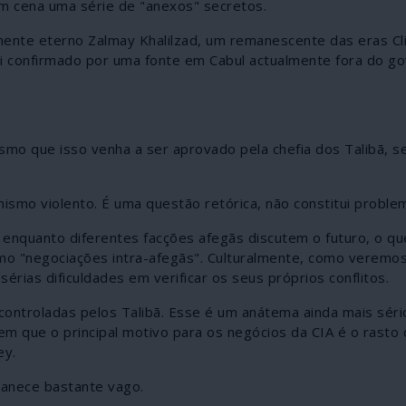
em cena uma série de "anexos" secretos.
mente eterno Zalmay Khalilzad, um remanescente das eras Cl
oi confirmado por uma fonte em Cabul actualmente fora do g
esmo que isso venha a ser aprovado pela chefia dos Talibã, s
ismo violento. É uma questão retórica, não constitui proble
enquanto diferentes facções afegãs discutem o futuro, o qu
o "negociações intra-afegãs". Culturalmente, como veremo
érias dificuldades em verificar os seus próprios conflitos.
controladas pelos Talibã. Esse é um anátema ainda mais séri
m que o principal motivo para os negócios da CIA é o rasto 
ey.
manece bastante vago.