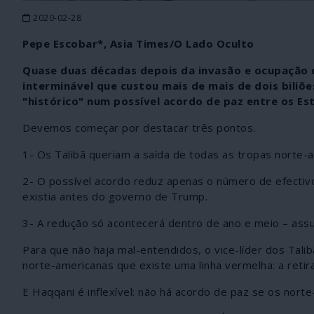
2020-02-28
Pepe Escobar*, Asia Times/O Lado Oculto
Quase duas décadas depois da invasão e ocupação 
interminável que custou mais de mais de dois biliões
"histórico" num possível acordo de paz entre os Es
Devemos começar por destacar três pontos.
1- Os Talibã queriam a saída de todas as tropas norte-
2- O possível acordo reduz apenas o número de efectiv
existia antes do governo de Trump.
3- A redução só acontecerá dentro de ano e meio – ass
Para que não haja mal-entendidos, o vice-líder dos Talib
norte-americanas que existe uma linha vermelha: a retir
E Haqqani é inflexível: não há acordo de paz se os nor