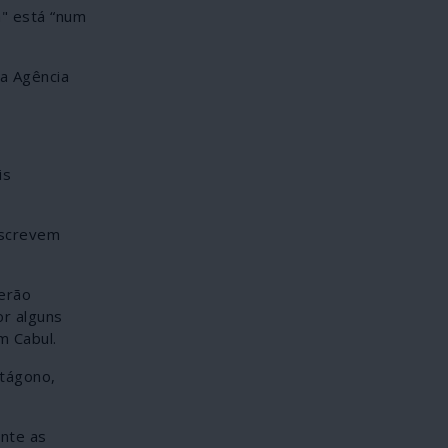
a" está “num
ma Agência
is
escrevem
erão
or alguns
 Cabul.
ntágono,
nte as