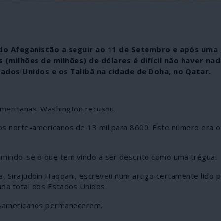
do Afeganistão a seguir ao 11 de Setembro e após uma
 (milhões de milhões) de dólares é difícil não haver nad
tados Unidos e os Talibã na cidade de Doha, no Qatar.
americanas. Washington recusou.
os norte-americanos de 13 mil para 8600. Este número era o
umindo-se o que tem vindo a ser descrito como uma trégua.
ã, Sirajuddin Haqqani, escreveu num artigo certamente lido p
ada total dos Estados Unidos.
te-americanos permanecerem.