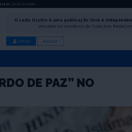
ector
: José Goulão
O Lado Oculto é uma publicação livre e independe
vinculam os membros do Colectivo Redactoria
Entrar
Assinar
RDO DE PAZ” NO