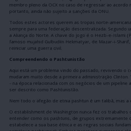
membro pleno da OCX no caso de regressar ao acordo nu
portanto, ainda não sujeito a sanções da ONU.
Todos estes actores querem as tropas norte-americanas
sempre para uma federação descentralizada. Segundo um
a Aliança do Norte. A chave do jogo é o Hezb-e-Islami 
famoso mujahid Gulbudiin Hekmatyar, de Mazar-i-Sharif,
reiniciar uma guerra civil.
Compreendendo o Pashtunistão
Aqui está um problema vindo do passado, revivendo o c
mudaram muito desde a primeira administração Clinton.
- na época relacionada com os negócios de um pipeline
ser descrito como Pashtunistão.
Nem todo o afegão de etnia pashtun é um talibã, mas a 
O establishment de Washington nunca fez os trabalhos 
entender como os pashtuns, de grupos extremamente di
estabelece a sua base étnica e as regras sociais fundam
complexo pashtunwali. Embora incorpore numerosos eleme