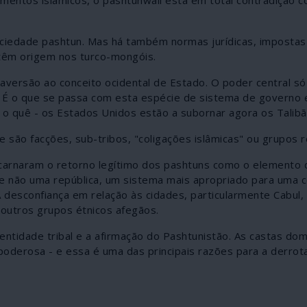
ociedade pashtun. Mas há também normas jurídicas, imposta
 têm origem nos turco-mongóis.
aversão ao conceito ocidental de Estado. O poder central s
s. É o que se passa com esta espécie de sistema de governo 
 o quê - os Estados Unidos estão a subornar agora os Talibã
ue são facções, sub-tribos, "coligações islâmicas" ou grupos r
carnaram o retorno legítimo dos pashtuns como o elemento
o e não uma república, um sistema mais apropriado para uma
A desconfiança em relação às cidades, particularmente Cabul
outros grupos étnicos afegãos.
ntidade tribal e a afirmação do Pashtunistão. As castas do
derosa - e essa é uma das principais razões para a derrot