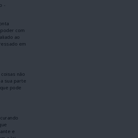
o -
onta
o poder com
aliado ao
teressado em
 coisas não
a sua parte
o que pode
ocurando
que
nante e
m a lei