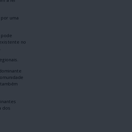
s por uma
ó pode
existente no
.
egionais.
 dominante
 comunidade
, também
minantes
a dos