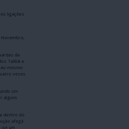
res ligações
m Novembro,
uardas da
dos Talibã e
. Ao mesmo
quatro vezes
egundo um
r alguns
na dentro do
lução afegã
r-se um