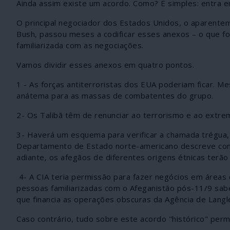
Ainda assim existe um acordo. Como? É simples: entra 
O principal negociador dos Estados Unidos, o aparente
Bush, passou meses a codificar esses anexos – o que f
familiarizada com as negociações.
Vamos dividir esses anexos em quatro pontos.
1 - As forças antiterroristas dos EUA poderiam ficar. M
anátema para as massas de combatentes do grupo.
2- Os Talibã têm de renunciar ao terrorismo e ao extrem
3- Haverá um esquema para verificar a chamada trégua, 
Departamento de Estado norte-americano descreve com
adiante, os afegãos de diferentes origens étnicas terão s
4- A CIA teria permissão para fazer negócios em áreas 
pessoas familiarizadas com o Afeganistão pós-11/9 sabe
que financia as operações obscuras da Agência de Langl
Caso contrário, tudo sobre este acordo "histórico" per