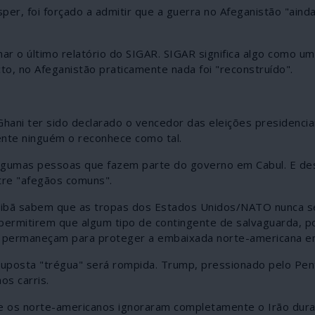
er, foi forçado a admitir que a guerra no Afeganistão "aind
ar o último relatório do SIGAR. SIGAR significa algo como u
to, no Afeganistão praticamente nada foi "reconstruído".
hani ter sido declarado o vencedor das eleições presidencia
nte ninguém o reconhece como tal.
 algumas pessoas que fazem parte do governo em Cabul. E d
tre "afegãos comuns".
talibã sabem que as tropas dos Estados Unidos/NATO nunca s
 permitirem que algum tipo de contingente de salvaguarda, p
permaneçam para proteger a embaixada norte-americana em
 suposta "trégua" será rompida. Trump, pressionado pelo Pe
os carris.
e os norte-americanos ignoraram completamente o Irão dura