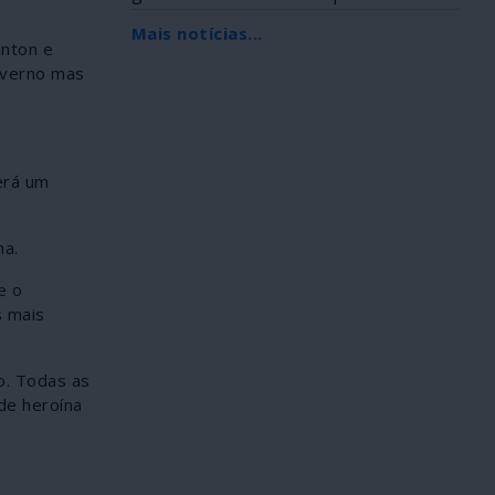
Africana, foi...
Mais notícias...
inton e
overno mas
erá um
ma.
e o
s mais
o. Todas as
de heroína