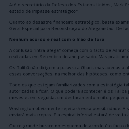
Até o secretário da Defesa dos Estados Unidos, Mark Esp
estado de impasse estratégico".
Quanto ao desastre financeiro estratégico, basta examin
Geral Especial para Reconstrução do Afeganistão. De fac
Nenhum acordo é real com o Irão de fora
A confusão "intra-afegã" começa com o facto de Ashraf G
realizadas em Setembro do ano passado. Mas praticame
Os Talibã não dirigem a palavra a Ghani, mas apenas a
essas conversações, na melhor das hipóteses, como en
Todo os que estejam familiarizados com a estratégia 
autorizadas a ficar. O que poderá acontecer é os Talibã
meses e, em seguida, um destacamento muito pequeno 
Washington obviamente rejeitará essa possibilidade. A
enviará mais tropas. E a espiral infernal estará de volta a
Outro grande buraco no esquema de acordo é o facto d