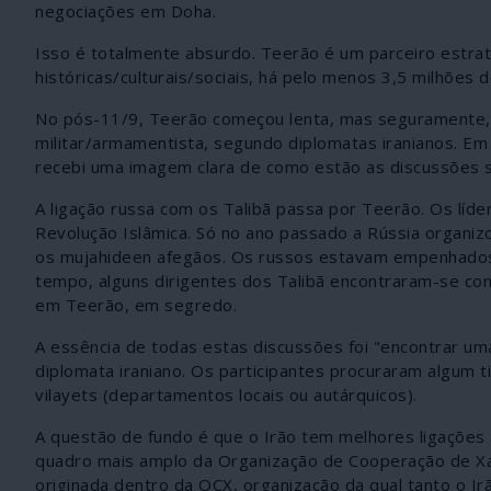
negociações em Doha.
Isso é totalmente absurdo. Teerão é um parceiro estraté
históricas/culturais/sociais, há pelo menos 3,5 milhões 
No pós-11/9, Teerão começou lenta, mas seguramente, a 
militar/armamentista, segundo diplomatas iranianos. E
recebi uma imagem clara de como estão as discussões 
A ligação russa com os Talibã passa por Teerão. Os lí
Revolução Islâmica. Só no ano passado a Rússia organiz
os mujahideen afegãos. Os russos estavam empenhados
tempo, alguns dirigentes dos Talibã encontraram-se co
em Teerão, em segredo.
A essência de todas estas discussões foi "encontrar um
diplomata iraniano. Os participantes procuraram algum t
vilayets (departamentos locais ou autárquicos).
A questão de fundo é que o Irão tem melhores ligações a
quadro mais amplo da Organização de Cooperação de Xan
originada dentro da OCX, organização da qual tanto o I