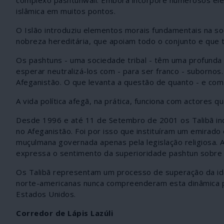
islâmica em muitos pontos.
O Islão introduziu elementos morais fundamentais na s
nobreza hereditária, que apoiam todo o conjunto e que
Os pashtuns - uma sociedade tribal - têm uma profunda 
esperar neutralizá-los com - para ser franco - suborno
Afeganistão. O que levanta a questão de quanto - e com
A vida política afegã, na prática, funciona com actores q
Desde 1996 e até 11 de Setembro de 2001 os Talibã in
no Afeganistão. Foi por isso que instituíram um emirad
muçulmana governada apenas pela legislação religiosa. 
expressa o sentimento da superioridade pashtun sobre 
Os Talibã representam um processo de superação da ide
norte-americanas nunca compreenderam esta dinâmica po
Estados Unidos.
Corredor de Lápis Lazúli