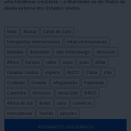
uma tendência crescente – e libertando-se de títulos da
dívida externa dos Estados Unidos.
Índia
Rússia
Canal de Suez
transportes internacionais
rotas internacionais
Mumbai
Bombaim
São Petersburgo
Moscovo
África
Europa
rublo
rupia
yuan
dólar
Estados Unidos
império
INSTC
China
Irão
Ocidente
Oriente
Afeganistão
Paquistão
Caxemira
Moscovo
Nova Deli
BRICS
África do Sul
Brasil
ouro
comércio
mercadorias
Teerão
sanções
ASSINANTES SOLIDÁRIOS