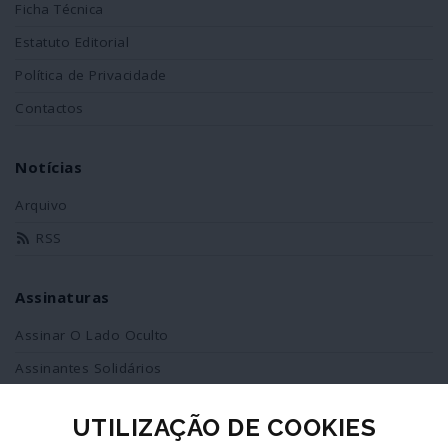
Ficha Técnica
Estatuto Editorial
Política de Privacidade
Contactos
Notícias
Arquivo
RSS
Assinaturas
Assinar O Lado Oculto
Assinantes Solidários
UTILIZAÇÃO DE COOKIES
Redes Sociais